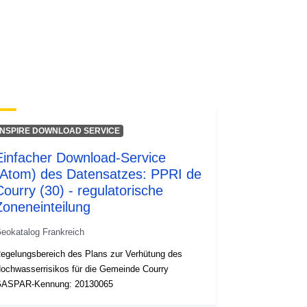
Ressource:
http://inspire.ec.europa.eu/metadata-
codelist/ResourceType/services
INSPIRE DOWNLOAD SERVICE
Einfacher Download-Service
(Atom) des Datensatzes: PPRI de
Courry (30) - regulatorische
Zoneneinteilung
eokatalog Frankreich
egelungsbereich des Plans zur Verhütung des
ochwasserrisikos für die Gemeinde Courry
ASPAR-Kennung: 20130065