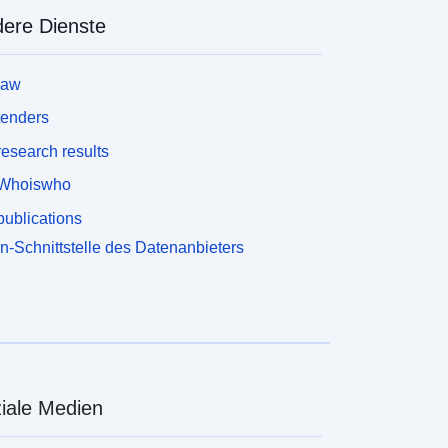
ere Dienste
law
tenders
esearch results
Whoiswho
ublications
n-Schnittstelle des Datenanbieters
iale Medien