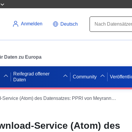
Anmelden
Deutsch
 für Daten zu Europa
Reifegrad offener
Community
Veröffentl
Daten
Einfacher Download-Service (Atom) des Datensatzes: PPRI von Meyrannes (30) – Regular Zonierung
wnload-Service (Atom) des