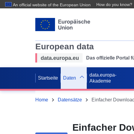
How do you know?
An official website of the European Union
European data
data.europa.eu
Das offizielle Portal
data.europa-
Startseite
Daten
Akademie
Home
Datensätze
Einfacher Do