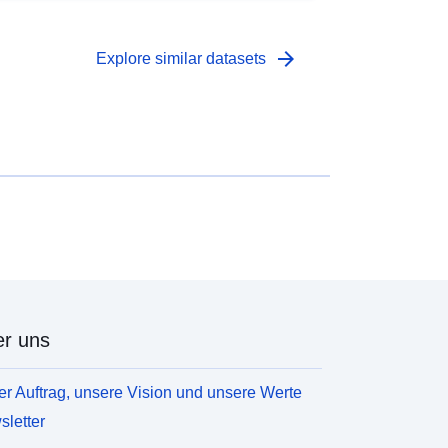
arrow_forward
Explore similar datasets
r uns
r Auftrag, unsere Vision und unsere Werte
letter