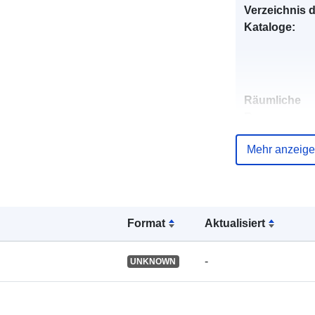
Verzeichnis 
Kataloge:
Räumliche
Ressource:
Mehr anzeig
Identifikatore
Format
Aktualisiert
uriRef:
-
UNKNOWN