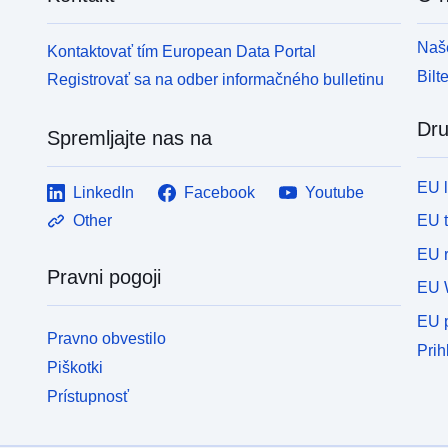
Naše
Kontaktovať tím European Data Portal
Bilt
Registrovať sa na odber informačného bulletinu
Dru
Spremljajte nas na
EU 
LinkedIn
Facebook
Youtube
EU 
Other
EU r
Pravni pogoji
EU 
EU p
Pravno obvestilo
Prih
Piškotki
Prístupnosť