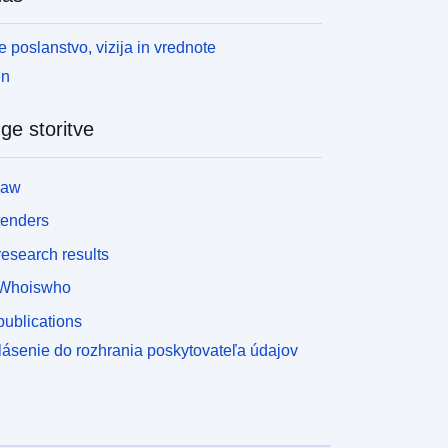
 poslanstvo, vizija in vrednote
en
ge storitve
law
tenders
esearch results
Whoiswho
ublications
lásenie do rozhrania poskytovateľa údajov