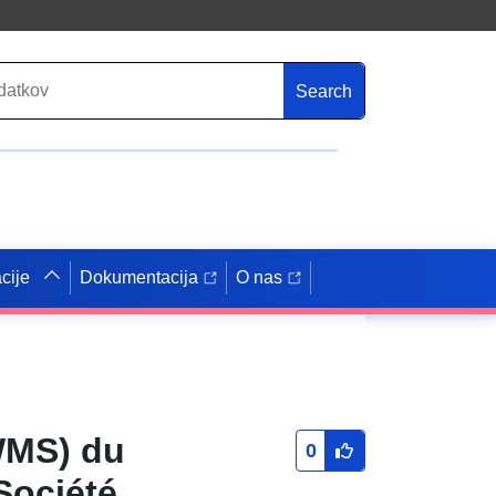
Search
cije
Dokumentacija
O nas
(WMS) du
0
Société