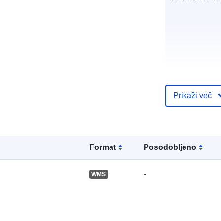
Prikaži več
Katalogski za
Format
Posodobljeno
Prostorski:
-
WMS