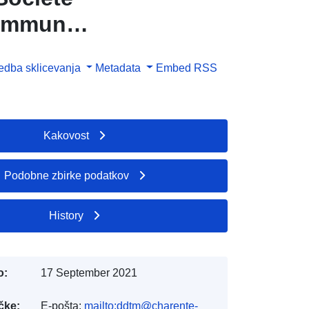
 commune
dba sklicevanja
Metadata
Embed
RSS
Kakovost
Podobne zbirke podatkov
History
o:
17 September 2021
čke:
E-pošta:
mailto:ddtm@charente-