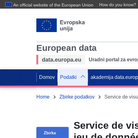
How do you know?
An official website of the European Union
European data
data.europa.eu
Uradni portal za evr
Domov
Podatki
akademija data.euro
Home
Zbirke podatkov
Service de vi
Zbirka
jeu de donnée