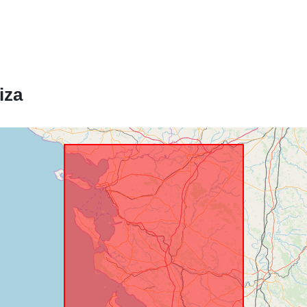
Prostorski vir
iza
Identifikatorji
uriRef:
Tip: