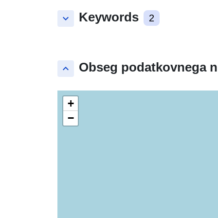
Keywords
keyboard_arrow_down
2
Obseg podatkovnega n
keyboard_arrow_up
+
−