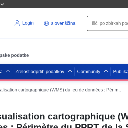
Login
slovenščina
opske podatke
pa
Zrelost odprtih podatkov
Community
Publika
Service de visualisation cartographique (WMS) du jeu de données : Périmètre du PPRT de la Société SDLP - site du Fief de la Repentie sur la commune de La Rochelle en Charente-Maritime.
sualisation cartographique 
s : Périmètre du PPRT de la 