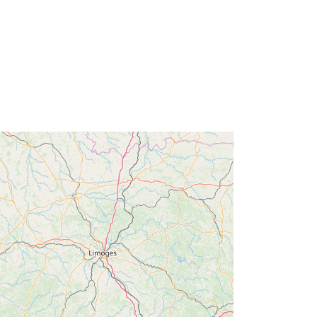
46.39289856 ] ]
Tip:
Polygon
i:
:
http://catalogue.geo-
ide.developpement-
durable.gouv.fr/service/fr-
120066022-wxs-58faee51-64d6-
48f3-8d3c-fe2885d69fbf
http://data.europa.eu/88u/dataset/fr-
120066022-srv-948b859b-5001-
4b7f-9447-5d9544c6d408
Vir:
http://inspire.ec.europa.eu/metadata-
codelist/ResourceType/services