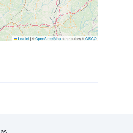
Leaflet
|
©
OpenStreetMap
contributors ©
GISCO
nas