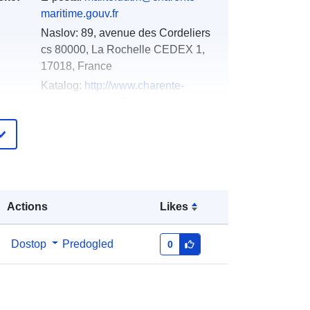
maritime.gouv.fr
Naslov:
89, avenue des Cordeliers
cs 80000, La Rochelle CEDEX 1,
17018, France
Katalog:
http://www.charente-
maritime.gouv.fr/Services-de-l-
Etat/Agriculture-environ...
pis:
Dodano v data.europa.eu:
18 December
2021
Posodobljeno na spletišču Data.europa.eu:
Actions
Likes
01 October 2022
Usklajuje:
[ [ -1.47795999,
Dostop
Predogled
0
46.39289856 ], [ -0.04435,
46.39289856 ], [ -0.04435,
45.05160141 ], [ -1.47795999,
45.05160141 ], [ -1.47795999,