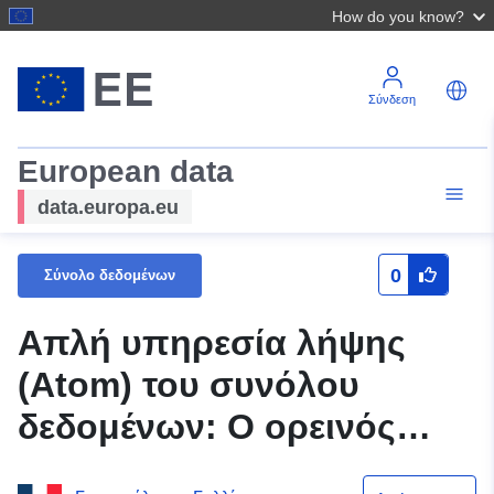
How do you know?
Σύνδεση
European data
data.europa.eu
0
Σύνολο δεδομένων
Απλή υπηρεσία λήψης
(Atom) του συνόλου
δεδομένων: Ο ορεινός
όγκος Vosgien σύμφωνα