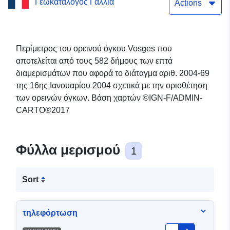
Γεωκατάλογος Γαλλία
με τον λεγόμενο νόμο περί
Actions
«ορεινού» νόμου
Περίμετρος του ορεινού όγκου Vosges που
αποτελείται από τους 582 δήμους των επτά
διαμερισμάτων που αφορά το διάταγμα αριθ. 2004-69
της 16ης Ιανουαρίου 2004 σχετικά με την οριοθέτηση
των ορεινών όγκων. Βάση χαρτών ©IGN-F/ADMIN-
CARTO®2017
Φύλλα μερισμού
1
Sort
τηλεφόρτωση