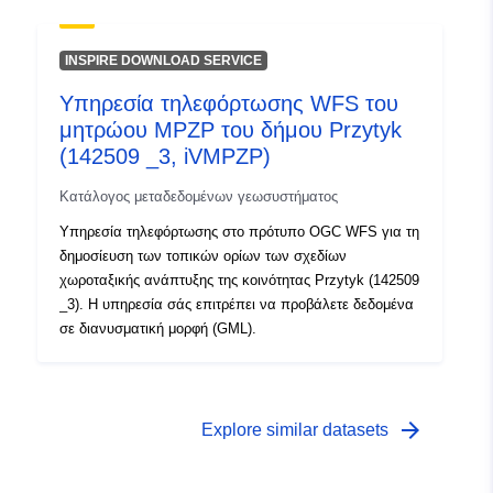
INSPIRE DOWNLOAD SERVICE
Υπηρεσία τηλεφόρτωσης WFS του
μητρώου MPZP του δήμου Przytyk
(142509 _3, iVMPZP)
Κατάλογος μεταδεδομένων γεωσυστήματος
Υπηρεσία τηλεφόρτωσης στο πρότυπο OGC WFS για τη
δημοσίευση των τοπικών ορίων των σχεδίων
χωροταξικής ανάπτυξης της κοινότητας Przytyk (142509
_3). Η υπηρεσία σάς επιτρέπει να προβάλετε δεδομένα
σε διανυσματική μορφή (GML).
arrow_forward
Explore similar datasets