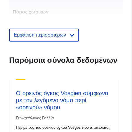
Πόρος χωρικών
δεδομένων:
Αναγνωριστικά:
http://catalogue.geo-
Εμφάνιση περισσότερων
ide.developpement-
durable.gouv.fr/service/fr-
120066022-atom-
Παρόμοια σύνολα δεδομένων
3d41ba1a-e139-4525-9785-
a4257127d76a
uriRef:
http://data.europa.eu/88u/dataset/fr
120066022-srv-94985701-d2ba-
Ο ορεινός όγκος Vosgien σύμφωνα
48aa-b207-be1b4fb07013
με τον λεγόμενο νόμο περί
«ορεινού» νόμου
Τύπος:
Πόρος:
http://inspire.ec.europa.eu/metadat
Γεωκατάλογος Γαλλία
codelist/ResourceType/services
Περίμετρος του ορεινού όγκου Vosges που αποτελείται