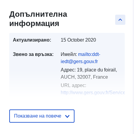
Допълнителна
keyboard_arrow_up
информация
Актуализирано:
15 October 2020
Звено за връзка:
Имейл:
mailto:ddt-
iedt@gers.gouv.fr
Адрес:
19, place du foirail,
AUCH, 32007, France
URL адрес:
http://www.gers.gouv.fr/Services-
de-l-Etat/Agriculture-
environnement-amenag...
Показване на повече
Каталожен
Добавено към data.europa.eu:
18
запис:
December 2021