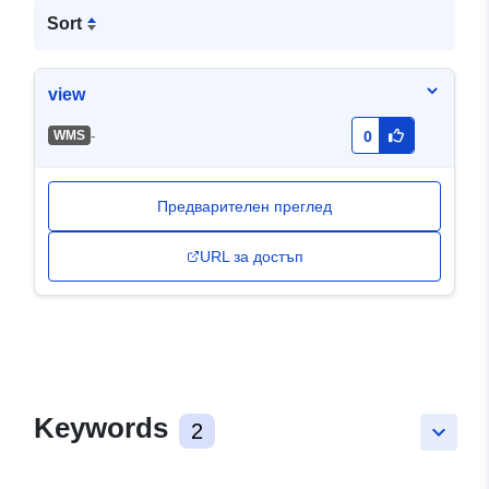
Sort
view
-
WMS
0
Предварителен преглед
URL за достъп
Keywords
2
keyboard_arrow_down