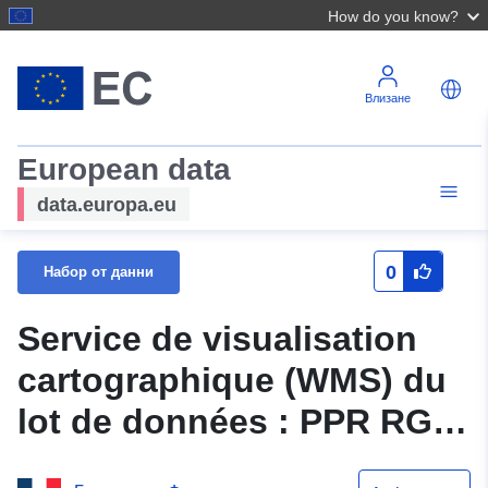
How do you know?
Влизане
European data
data.europa.eu
0
Набор от данни
Service de visualisation
cartographique (WMS) du
lot de données : PPR RGA
Berrac