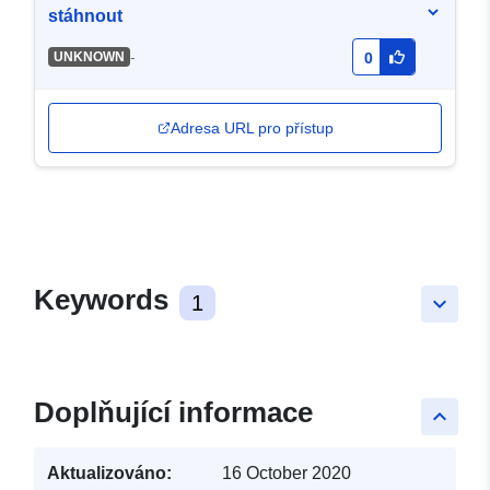
stáhnout
-
UNKNOWN
0
Adresa URL pro přístup
Keywords
1
keyboard_arrow_down
Doplňující informace
keyboard_arrow_up
Aktualizováno:
16 October 2020