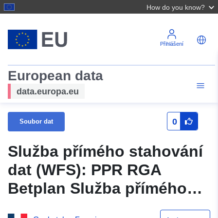
How do you know?
Přihlášení
European data
data.europa.eu
0
Soubor dat
Služba přímého stahování
dat (WFS): PPR RGA
Betplan Služba přímého
stahování dat (WFS): PPR