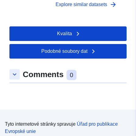
arrow_forward
Explore similar datasets
Kvalita
Podobné soubory dat
Comments
keyboard_arrow_down
0
Tyto internetové stránky spravuje
Úřad pro publikace
Evropské unie