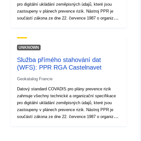
pro digitální ukládání zeměpisných údajů, které jsou
zastoupeny v plánech prevence rizik. Nástroj PPR je
součástí zákona ze dne 22. července 1987 o organizaci
civilní bezpečnosti, ochraně lesa před požáry a prevenci
závažných rizik. Za rozvoj RPP odpovídá stát. O tom
rozhoduje prefekt.
UNKNOWN
Služba přímého stahování dat
(WFS): PPR RGA Castelnavet
Geokatalog Francie
Datový standard COVADIS pro plány prevence rizik
zahrnuje všechny technické a organizační specifikace
pro digitální ukládání zeměpisných údajů, které jsou
zastoupeny v plánech prevence rizik. Nástroj PPR je
součástí zákona ze dne 22. července 1987 o organizaci
civilní bezpečnosti, ochraně lesa před požáry a prevenci
závažných rizik. Za rozvoj RPP odpovídá stát. O tom
rozhoduje prefekt.