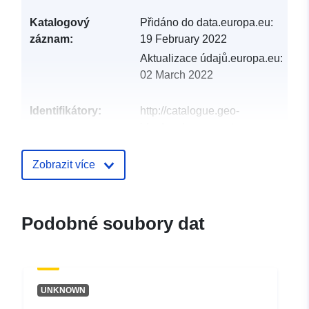
Katalogový
Přidáno do data.europa.eu:
záznam:
19 February 2022
Aktualizace údajů.europa.eu:
02 March 2022
Identifikátory:
http://catalogue.geo-
ide.developpement-
durable.gouv.fr/service/fr-
120066022-wxs-46d51718-
Zobrazit více
1643-4b77-9c36-
6f747f48ee86
Podobné soubory dat
uriRef:
http://data.europa.eu/88u/dataset/fr
120066022-srv-94a4282a-0f41-
4a7e-a76a-cdd01e838cbf
UNKNOWN
Typ:
Datový zdroj: