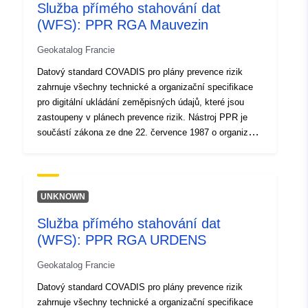
http://inspire.ec.europa.eu/metadat
Služba přímého stahování dat
codelist/SpatialDataServiceType/d
(WFS): PPR RGA Mauvezin
Geokatalog Francie
Datový standard COVADIS pro plány prevence rizik
zahrnuje všechny technické a organizační specifikace
pro digitální ukládání zeměpisných údajů, které jsou
zastoupeny v plánech prevence rizik. Nástroj PPR je
součástí zákona ze dne 22. července 1987 o organizaci
civilní bezpečnosti, ochraně lesa před požáry a prevenci
závažných rizik. Za rozvoj RPP odpovídá stát. O tom
rozhoduje prefekt.
UNKNOWN
Služba přímého stahování dat
(WFS): PPR RGA URDENS
Geokatalog Francie
Datový standard COVADIS pro plány prevence rizik
zahrnuje všechny technické a organizační specifikace