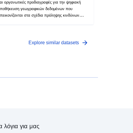
αι οργανωτικές προδιαγραφές για την ψηφιακή
ποθήκευση γεωγραφικών δεδομένων που
πεικονίζονται στα σχέδια πρόληψης κινδύνων
RPP). Το εργαλείο PPR αποτελεί μέρος του νόμου
ης 22ας Ιουλίου 1987 για την οργάνωση της
ολιτικής ασφάλειας, την προστασία του δάσους
πό τις πυρκαγιές και την πρόληψη σοβαρών
arrow_forward
Explore similar datasets
ινδύνων. Η ανάπτυξη ενός RPP αποτελεί ευθύνη
ου κράτους. Αποφασίζεται από τον Νομάρχη.
α λόγια για μας