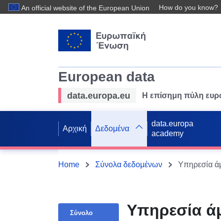
How do you know?
An official website of the European Union
European data
data.europa.eu
Η επίσημη πύλη ευ
data.europa
Αρχική
Δεδομένα
academy
Home
Σύνολα δεδομένων
Υπηρεσία ά
Σύνολο