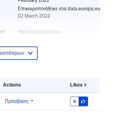
February 2022
Επικαιροποιήθηκε στα data.europa.eu:
02 March 2022
κά:
http://catalogue.geo-
ide.developpement-
durable.gouv.fr/service/fr-
ρισσότερων
120066022-wxs-46d51718-1643-
4b77-9c36-6f747f48ee86
http://data.europa.eu/88u/dataset/fr-
120066022-srv-94a4282a-0f41-
Actions
Likes
4a7e-a76a-cdd01e838cbf
Πρόσβαση
0
Πόρος:
http://inspire.ec.europa.eu/metadata-
codelist/SpatialDataServiceType/do
wnlo...