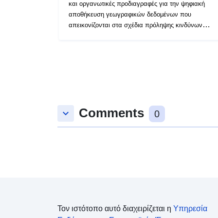
και οργανωτικές προδιαγραφές για την ψηφιακή
αποθήκευση γεωγραφικών δεδομένων που
απεικονίζονται στα σχέδια πρόληψης κινδύνων
(RPP). Το εργαλείο PPR αποτελεί μέρος του νόμου
της 22ας Ιουλίου 1987 για την οργάνωση της
πολιτικής ασφάλειας, την προστασία του δάσους
από τις πυρκαγιές και την πρόληψη σοβαρών
κινδύνων. Η ανάπτυξη ενός RPP αποτελεί ευθύνη
του κράτους. Αποφασίζεται από τον Νομάρχη.
Comments
keyboard_arrow_down
0
Τον ιστότοπο αυτό διαχειρίζεται η
Υπηρεσία