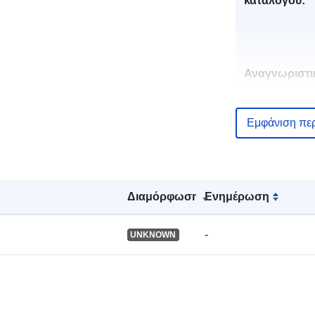
καταλόγου:
Αναγνωριστι
Εμφάνιση πε
uriRef:
Διαμόρφωση
Ενημέρωση
-
UNKNOWN
Τύπος: