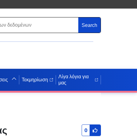
Search
Λίγα λόγια για
σεις
Τεκμηρίωση
μας
tplan
ας
0