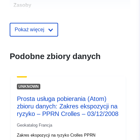
Zasoby
przestrzenne:
Identyfikatory:
http://catalogue.geo-
Pokaż więcej
ide.developpement-
durable.gouv.fr/service/fr-
120066022-wxs-479d470d-
Podobne zbiory danych
889e-49c2-994e-
1f85dec1850f
uriRef:
http://data.europa.eu/88u/dataset/fr
UNKNOWN
120066022-srv-94b0628c-c008-
45f6-9caf-a88fd14d6c8d
Prosta usługa pobierania (Atom)
zbioru danych: Zakres ekspozycji na
Typ:
Zasób:
ryzyko – PPRN Crolles – 03/12/2008
http://inspire.ec.europa.eu/metadat
codelist/ResourceType/services
Geokatalog Francja
Zakres ekspozycji na ryzyko Crolles PPRN