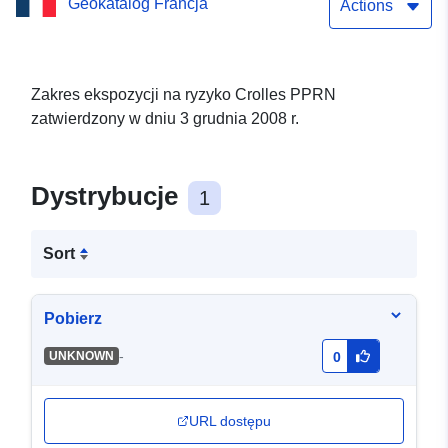
Geokatalog Francja
PPRN Crolles – 03/12/2008
Actions
Zakres ekspozycji na ryzyko Crolles PPRN
zatwierdzony w dniu 3 grudnia 2008 r.
Dystrybucje
1
Sort
Pobierz
-
UNKNOWN
0
URL dostępu