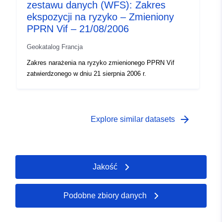
zestawu danych (WFS): Zakres
ekspozycji na ryzyko – Zmieniony
PPRN Vif – 21/08/2006
Geokatalog Francja
Zakres narażenia na ryzyko zmienionego PPRN Vif
zatwierdzonego w dniu 21 sierpnia 2006 r.
arrow_forward
Explore similar datasets
Jakość
Podobne zbiory danych