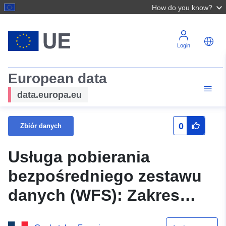
How do you know?
Login
European data
data.europa.eu
0
Zbiór danych
Usługa pobierania
bezpośredniego zestawu
danych (WFS): Zakres
ekspozycji na ryzyko –