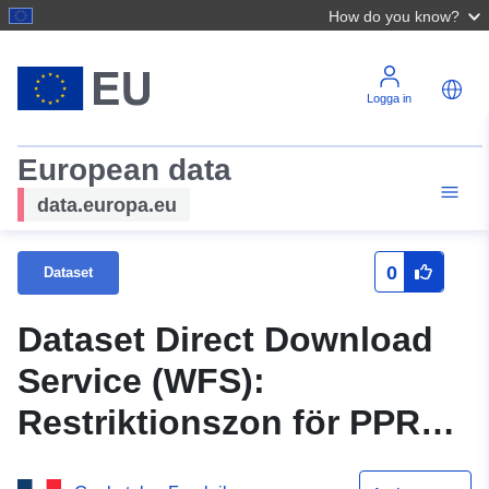
How do you know?
Logga in
European data
data.europa.eu
0
Dataset
Dataset Direct Download
Service (WFS):
Restriktionszon för PPRT
”TOTAL RAFFINERIE DE