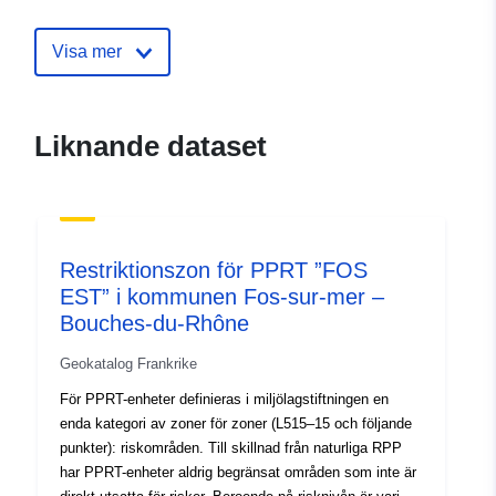
Identifierare:
http://catalogue.geo-
ide.developpement-
Visa mer
durable.gouv.fr/service/fr-
120066022-wxs-73b75758-
69cb-4342-bdc7-
Liknande dataset
db39554413ab
uriRef:
http://data.europa.eu/88u/dataset/fr
120066022-srv-94bbd6cb-1c78-
47dc-a00c-cb041e75d610
Restriktionszon för PPRT ”FOS
EST” i kommunen Fos-sur-mer –
Typ:
Resurs:
Bouches-du-Rhône
http://inspire.ec.europa.eu/metadat
codelist/ResourceType/services
Geokatalog Frankrike
För PPRT-enheter definieras i miljölagstiftningen en
enda kategori av zoner för zoner (L515–15 och följande
punkter): riskområden. Till skillnad från naturliga RPP
har PPRT-enheter aldrig begränsat områden som inte är