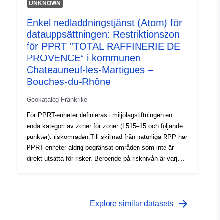
kallade ”röda områden”, där risknivån är hög och den
UNKNOWN
allmänna regeln är förbud mot uppförande. 2 –
Enkel nedladdningstjänst (Atom) för
”föreskrivna områden”, så kallade blå zoner, där
datauppsättningen: Restriktionszon
risknivån är genomsnittlig och projekten omfattas av
krav som är anpassade till typen av problem.
för PPRT ”TOTAL RAFFINERIE DE
Instruktionerna i PPRT-utvecklingsguiden lägger till en
PROVENCE” i kommunen
gradering inom ”röda zoner” och ”blå zoner”.
Chateauneuf-les-Martigues –
Bouches-du-Rhône
Geokatalog Frankrike
För PPRT-enheter definieras i miljölagstiftningen en
enda kategori av zoner för zoner (L515–15 och följande
punkter): riskområden.Till skillnad från naturliga RPP har
PPRT-enheter aldrig begränsat områden som inte är
direkt utsatta för risker. Beroende på risknivån är varje
TRPP-område föremål för en verkställbar lösning. I
PPRT-förordningarna görs i allmänhet åtskillnad mellan
två typer av zoner: 1- Bygga förbjudna områden, så
kallade ”röda områden”, där risknivån är hög och den
arrow_forward
Explore similar datasets
allmänna regeln är förbud mot uppförande. 2 –