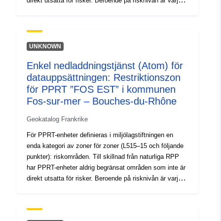
direkt utsatta för risker. Beroende på risknivån är varje
TRPP-område föremål för en verkställbar lösning. I
PPRT-förordningarna görs i allmänhet åtskillnad mellan
två typer av zoner: 1- Bygga förbjudna områden, så
kallade ”röda områden”, där risknivån är hög och den
UNKNOWN
allmänna regeln är förbud mot uppförande. 2 –
Enkel nedladdningstjänst (Atom) för
”föreskrivna områden”, så kallade blå zoner, där
datauppsättningen: Restriktionszon
risknivån är genomsnittlig och projekten omfattas av
krav som är anpassade till typen av problem.
för PPRT ”FOS EST” i kommunen
Instruktionerna i PPRT-utvecklingsguiden lägger till en
Fos-sur-mer – Bouches-du-Rhône
gradering inom ”röda zoner” och ”blå zoner”.
Geokatalog Frankrike
För PPRT-enheter definieras i miljölagstiftningen en
enda kategori av zoner för zoner (L515–15 och följande
punkter): riskområden. Till skillnad från naturliga RPP
har PPRT-enheter aldrig begränsat områden som inte är
direkt utsatta för risker. Beroende på risknivån är varje
TRPP-område föremål för en verkställbar lösning. I
PPRT-förordningarna görs i allmänhet åtskillnad mellan
två typer av zoner: 1- Bygga förbjudna områden, så