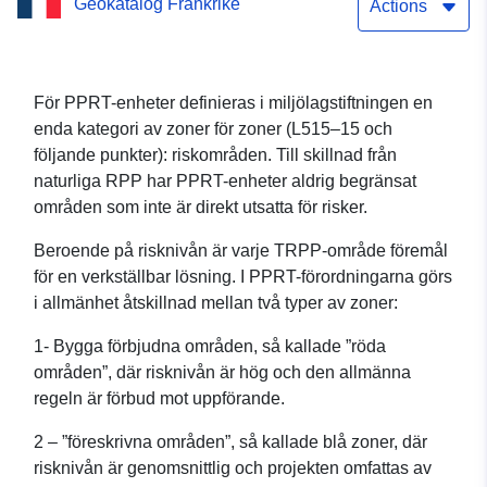
Geokatalog Frankrike
PROVENCE” i kommunen
Actions
Chateauneuf-les-
Martigues – Bouches-du-
För PPRT-enheter definieras i miljölagstiftningen en
enda kategori av zoner för zoner (L515–15 och
Rhône
följande punkter): riskområden. Till skillnad från
naturliga RPP har PPRT-enheter aldrig begränsat
områden som inte är direkt utsatta för risker.
Beroende på risknivån är varje TRPP-område föremål
för en verkställbar lösning. I PPRT-förordningarna görs
i allmänhet åtskillnad mellan två typer av zoner:
1- Bygga förbjudna områden, så kallade ”röda
områden”, där risknivån är hög och den allmänna
regeln är förbud mot uppförande.
2 – ”föreskrivna områden”, så kallade blå zoner, där
risknivån är genomsnittlig och projekten omfattas av