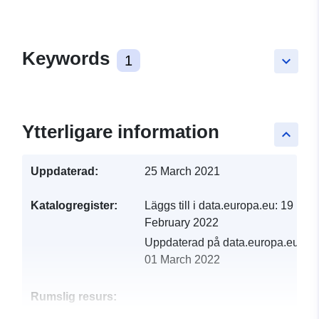
Keywords
1
keyboard_arrow_down
Ytterligare information
keyboard_arrow_up
Uppdaterad:
25 March 2021
Katalogregister:
Läggs till i data.europa.eu:
19
February 2022
Uppdaterad på data.europa.eu:
01 March 2022
Rumslig resurs: