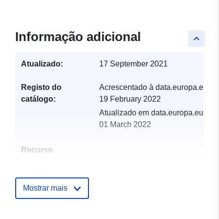
Informação adicional
keyboard_arrow_up
Atualizado:
17 September 2021
Registo do
Acrescentado à data.europa.eu:
catálogo:
19 February 2022
Atualizado em data.europa.eu:
01 March 2022
Recurso
espacial:
Identificadores:
http://catalogue.geo-
Mostrar mais
ide.developpement-
durable.gouv.fr/service/fr-