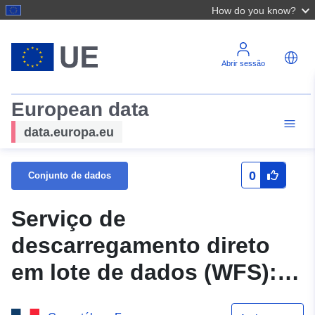
How do you know?
Abrir sessão
European data
data.europa.eu
0
Conjunto de dados
Serviço de
descarregamento direto
em lote de dados (WFS):
Plano de Prevenção dos