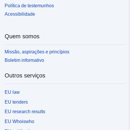
RPP, uma vez que esses dados são de interesse para
desenvolvimento de um RPP é da responsabilidade do
Política de testemunhos
várias profissões dentro dos ministérios responsáveis
Estado. É decidido pelo Presidente da câmara
pela agricultura, por um lado, e pela ecologia e, por
Acessibilidade
municipal. Quer sejam naturais, tecnológicos ou
outro, pelo desenvolvimento sustentável.
multiriscos, os planos de prevenção de riscos têm
semelhanças. Contêm três categorias de informações:
Quem somos
— O mapeamento regulamentar traduz-se numa
delimitação geográfica do território afetado pelo risco.
Esta delimitação define os domínios em que se aplicam
Missão, aspirações e princípios
regulamentações específicas.Estes regulamentos são
Boletim informativo
amenização e impõem requisitos que variam de acordo
com o nível de perigo a que a área está exposta. As
Outros serviços
áreas estão representadas em um plano de zoneamento
que cobre totalmente a área de estudo. — Os perigos
na origem do risco estão contidos em documentos de
EU law
perigo que podem ser inseridos no relatório de
apresentação ou anexados ao RPP. Estes documentos
EU tenders
são utilizados para mapear os diferentes níveis de
EU research results
intensidade de cada perigo considerado no plano de
prevenção de riscos. — As questões identificadas
EU Whoiswho
durante a preparação do RPP também podem ser