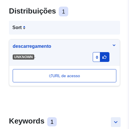
Distribuições
1
Sort
descarregamento
-
UNKNOWN
0
URL de acesso
Keywords
1
keyboard_arrow_down