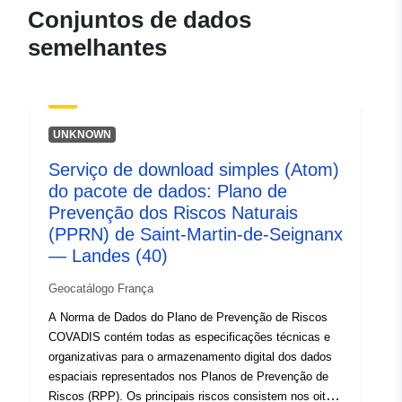
120066022-wxs-6f1bc260-
Conjuntos de dados
b5e2-40f0-95cc-
semelhantes
4a163b93570e
uriRef:
http://data.europa.eu/88u/dataset/fr
120066022-srv-94c6a84b-b8c7-
4a08-a19a-13ec462efe82
UNKNOWN
Serviço de download simples (Atom)
Tipo:
Recurso:
do pacote de dados: Plano de
http://inspire.ec.europa.eu/metadat
Prevenção dos Riscos Naturais
codelist/ResourceType/services
(PPRN) de Saint-Martin-de-Seignanx
— Landes (40)
Geocatálogo França
A Norma de Dados do Plano de Prevenção de Riscos
COVADIS contém todas as especificações técnicas e
organizativas para o armazenamento digital dos dados
espaciais representados nos Planos de Prevenção de
Riscos (RPP). Os principais riscos consistem nos oito