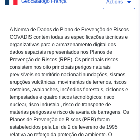
Geocatálogo França
Riscos Naturais de Tercis-
Actions
les-Bains (PPRN) —
Landes (40)
A Norma de Dados do Plano de Prevenção de Riscos
COVADIS contém todas as especificações técnicas e
organizativas para o armazenamento digital dos
dados espaciais representados nos Planos de
Prevenção de Riscos (RPP). Os principais riscos
consistem nos oito principais perigos naturais
previsíveis no território nacional:inundações, sismos,
erupções vulcânicas, movimentos de terrenos, riscos
costeiros, avalanches, incêndios florestais, ciclones e
tempestades e quatro riscos tecnológicos: risco
nuclear, risco industrial, risco de transporte de
matérias perigosas e risco de avaria de barragens. Os
Planos de Prevenção de Riscos (PPR) foram
estabelecidos pela Lei de 2 de fevereiro de 1995
relativa ao reforço da proteção do ambiente. O