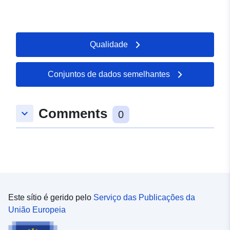
Qualidade
Conjuntos de dados semelhantes
Comments
keyboard_arrow_down
0
Este sítio é gerido pelo
Serviço das Publicações da
União Europeia