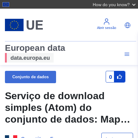
How do you know?
Abrir sessão
European data
data.europa.eu
0
Conjunto de dados
Serviço de download
simples (Atom) do
conjunto de dados: Mapas
das redes de calor Île-de-