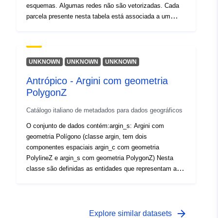
esquemas. Algumas redes não são vetorizadas. Cada
parcela presente nesta tabela está associada a um
conjunto de dados técnicos e econômicos relacionados
à rede.
UNKNOWN
UNKNOWN
UNKNOWN
Antrópico - Argini com geometria
PolygonZ
Catálogo italiano de metadados para dados geográficos
O conjunto de dados contém:argin_s: Argini com
geometria Polígono (classe argin, tem dois
componentes espaciais argin_c com geometria
PolylineZ e argin_s com geometria PolygonZ) Nesta
classe são definidas as entidades que representam as
formas de retenção e coleta de água. Representam-se
aterros artificiais e naturais de cursos de água, bem
como regimações em corpos de água, valas, drenos,
etc., mapeados por Deteção Celerimétrica.
arrow_forward
Explore similar datasets