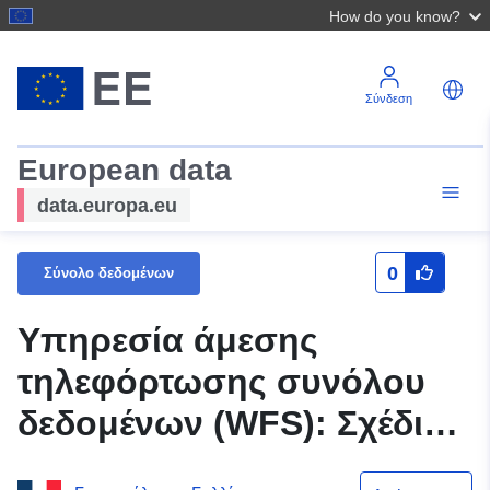
How do you know?
Σύνδεση
European data
data.europa.eu
0
Σύνολο δεδομένων
Υπηρεσία άμεσης
τηλεφόρτωσης συνόλου
δεδομένων (WFS): Σχέδιο
για την πρόληψη φυσικών