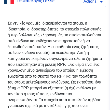
Γεωκατάλογος Γαλλία
κινδύνων από τη
Actions
μετακίνηση του εδάφους
— Δήμος Tréjouls —
Σε γενικές γραμμές, διακυβεύονται τα άτομα, η
ιδιοκτησία, οι δραστηριότητες, τα στοιχεία πολιτιστικής
Τεύχος — Department of
ή περιβαλλοντικής κληρονομιάς, τα οποία απειλούνται
Tarn-et-Garonne
από κίνδυνο και ενδέχεται να επηρεαστούν ή να
ζημιωθούν από αυτόν. Η ευαισθησία ενός ζητήματος
σε έναν κίνδυνο ονομάζεται «ευάλωτη». Αυτή η
κατηγορία αντικειμένων συγκεντρώνει όλα τα ζητήματα
που εξετάστηκαν στη μελέτη RPP. Ένα θέμα είναι ένα
χρονολογημένο αντικείμενο του οποίου η εξέταση
εξαρτάται από το σκοπό του RPP και την τρωτότητά
του στους μελετώμενους κινδύνους. Ως εκ τούτου, ένα
ζήτημα PPR μπορεί να εξεταστεί (ή όχι) ανάλογα με
τον τύπο ή τους τύπους κινδύνου που
αντιμετωπίζονται. Τα στοιχεία αυτά αποτελούν τη βάση
γνώσεων σχετικά με την κάλυψη γης που είναι