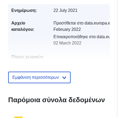
Ενημέρωση:
22 July 2021
Αρχείο
Προστίθεται στο data.europa.eu:
1
καταλόγου:
February 2022
Επικαιροποιήθηκε στα data.europa
02 March 2022
Πόρος χωρικών
δεδομένων:
Αναγνωριστικά:
http://catalogue.geo-
Εμφάνιση περισσότερων
ide.developpement-
durable.gouv.fr/service/fr-
120066022-wxs-09e2d372-
Παρόμοια σύνολα δεδομένων
d126-418f-9bf4-
3db32f957230