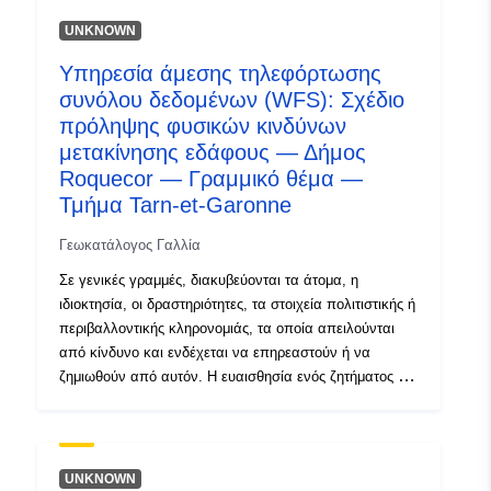
uriRef:
http://data.europa.eu/88u/dataset/fr
UNKNOWN
120066022-srv-94de9a22-6e2e-
41c7-bb09-a0151d35df8a
Υπηρεσία άμεσης τηλεφόρτωσης
συνόλου δεδομένων (WFS): Σχέδιο
Τύπος:
Πόρος:
πρόληψης φυσικών κινδύνων
http://inspire.ec.europa.eu/metadat
μετακίνησης εδάφους — Δήμος
codelist/ResourceType/services
Roquecor — Γραμμικό θέμα —
Τμήμα Tarn-et-Garonne
Γεωκατάλογος Γαλλία
Σε γενικές γραμμές, διακυβεύονται τα άτομα, η
ιδιοκτησία, οι δραστηριότητες, τα στοιχεία πολιτιστικής ή
περιβαλλοντικής κληρονομιάς, τα οποία απειλούνται
από κίνδυνο και ενδέχεται να επηρεαστούν ή να
ζημιωθούν από αυτόν. Η ευαισθησία ενός ζητήματος σε
έναν κίνδυνο ονομάζεται «ευάλωτη». Αυτή η κατηγορία
αντικειμένων συγκεντρώνει όλα τα ζητήματα που
εξετάστηκαν στη μελέτη RPP. Ένα θέμα είναι ένα
χρονολογημένο αντικείμενο του οποίου η εξέταση
UNKNOWN