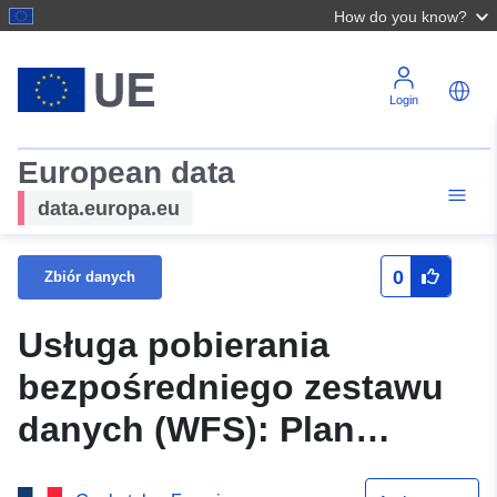
How do you know?
Login
European data
data.europa.eu
0
Zbiór danych
Usługa pobierania
bezpośredniego zestawu
danych (WFS): Plan
zapobiegania naturalnemu