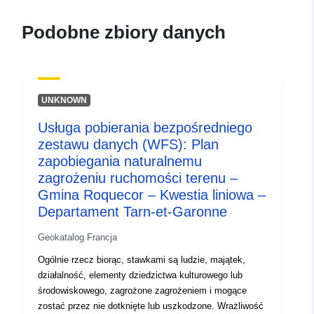
durable.gouv.fr/service/fr-
120066022-wxs-09e2d372-
Podobne zbiory danych
d126-418f-9bf4-
3db32f957230
uriRef:
http://data.europa.eu/88u/dataset/fr
UNKNOWN
120066022-srv-94de9a22-6e2e-
41c7-bb09-a0151d35df8a
Usługa pobierania bezpośredniego
zestawu danych (WFS): Plan
Typ:
Zasób:
zapobiegania naturalnemu
http://inspire.ec.europa.eu/metadat
zagrożeniu ruchomości terenu –
codelist/ResourceType/services
Gmina Roquecor – Kwestia liniowa –
Departament Tarn-et-Garonne
Geokatalog Francja
Ogólnie rzecz biorąc, stawkami są ludzie, majątek,
działalność, elementy dziedzictwa kulturowego lub
środowiskowego, zagrożone zagrożeniem i mogące
zostać przez nie dotknięte lub uszkodzone. Wrażliwość