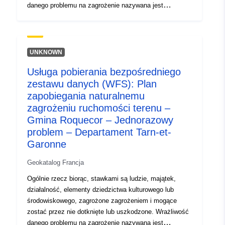
danego problemu na zagrożenie nazywana jest
„podatnością”. Ta klasa obiektów łączy wszystkie
kwestie, które zostały omówione w badaniu RPP.
Kwestia jest przedmiotem datowanym, którego
rozpatrzenie zależy od celu RPP i jego podatności na
UNKNOWN
badane zagrożenia. Kwestia PPR może być zatem
Usługa pobierania bezpośredniego
rozpatrywana (lub nie) w zależności od rodzaju lub
zestawu danych (WFS): Plan
rodzajów zagrożeń, których dotyczy. Elementy te
stanowią podstawę wiedzy na temat pokrycia terenu
zapobiegania naturalnemu
niezbędnego do rozwoju RPP, na obszarze badawczym
zagrożeniu ruchomości terenu –
lub w jego pobliżu, w czasie analizy zagadnień. Dane
Gmina Roquecor – Jednorazowy
dotyczące kwestii stanowią (wyraźne i niewyczerpujące)
problem – Departament Tarn-et-
zdjęcie aktywów i osób narażonych na zagrożenia w
Garonne
momencie opracowywania planu zapobiegania ryzyku.
Dane te nie są aktualizowane po zatwierdzeniu RPP. W
Geokatalog Francja
praktyce nie są one już stosowane: w razie potrzeby
Ogólnie rzecz biorąc, stawkami są ludzie, majątek,
kwestie te oblicza się ponownie za pomocą aktualnych
działalność, elementy dziedzictwa kulturowego lub
źródeł danych.
środowiskowego, zagrożone zagrożeniem i mogące
zostać przez nie dotknięte lub uszkodzone. Wrażliwość
danego problemu na zagrożenie nazywana jest