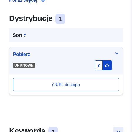
Pokaż więcej
Dystrybucje
1
Sort
Pobierz
-
UNKNOWN
0
URL dostępu
Keywords
1
keyboard_arrow_down