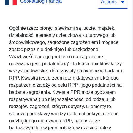
Geokatalog Francja
zagrożeniu ruchomości
Actions
terenu – Gmina Tréjouls –
Wydanie – Departament
Ogólnie rzecz biorąc, stawkami są ludzie, majątek,
działalność, elementy dziedzictwa kulturowego lub
Tarn-et-Garonne
środowiskowego, zagrożone zagrożeniem i mogące
zostać przez nie dotknięte lub uszkodzone.
Wrażliwość danego problemu na zagrożenie
nazywana jest „podatnością”. Ta klasa obiektów łączy
wszystkie kwestie, które zostały omówione w badaniu
RPP. Kwestia jest przedmiotem datowanym, którego
rozpatrzenie zależy od celu RPP i jego podatności na
badane zagrożenia. Kwestia PPR może być zatem
rozpatrywana (lub nie) w zależności od rodzaju lub
rodzajów zagrożeń, których dotyczy. Elementy te
stanowią podstawę wiedzy na temat pokrycia terenu
niezbędnego do rozwoju RPP, na obszarze
badawczym lub w jego pobliżu, w czasie analizy