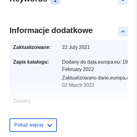
Informacje dodatkowe
keyboard_arrow_up
Zaktualizowane:
22 July 2021
Zapis katalogu:
Dodany do data.europa.eu:
19
February 2022
Zaktualizowano dane.europa.eu:
02 March 2022
Zasoby
przestrzenne:
Identyfikatory:
http://catalogue.geo-
Pokaż więcej
ide.developpement-