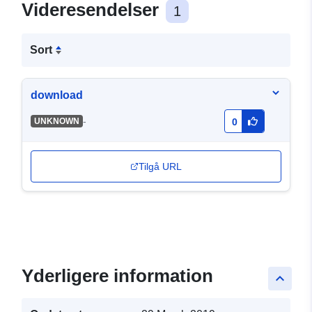
Videresendelser
1
Sort
download
-
UNKNOWN
0
Tilgå URL
Yderligere information
keyboard_arrow_up