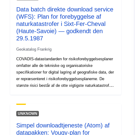
44d6-9990-07af6235b3d9
Data batch direkte download service
(WFS): Plan for forebyggelse af
Type:
Ressource:
naturkatastrofer i Sixt-Fer-Cheval
http://inspire.ec.europa.eu/metadat
(Haute-Savoie) — godkendt den
codelist/SpatialDataServiceType/d
29.5.1987
Geokatalog Frankrig
COVADIS-datastandarden for risikoforebyggelsesplaner
omfatter alle de tekniske og organisatoriske
specifikationer for digital lagring af geografiske data, der
er repræsenteret i risikoforebyggelsesplanerne. De
største risici består af de otte vigtigste naturkatastrofer,
der kan forudses på det nationale område:
oversvømmelser, jordskælv, vulkanudbrud,
terrænbevægelser, kystfarer, laviner, skovbrande,
cykloner og storme samt fire teknologiske risici: nuklear
UNKNOWN
risiko, industririsiko, risiko for transport af farlige
Simpel downloadtjeneste (Atom) af
materialer og risiko for dæmningssvigt.
datapakken: Vougy-plan for
Risikoforebyggelsesplanerne (PPR) blev indført ved lov