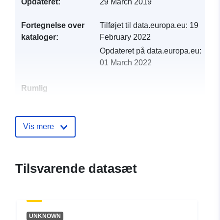
Opdateret:
29 March 2019
Fortegnelse over
Tilføjet til data.europa.eu:
19
kataloger:
February 2022
Opdateret på data.europa.eu:
01 March 2022
Rumlig
ressource:
Identifikatorer:
http://catalogue.geo-
Vis mere
ide.developpement-
durable.gouv.fr/service/fr-
120066022-atom-
Tilsvarende datasæt
7a029954-292e-4dde-bb0e-
e6bfafb02eae
uriRef:
http://data.europa.eu/88u/dataset/fr
UNKNOWN
120066022-srv-94e234d9-aef0-