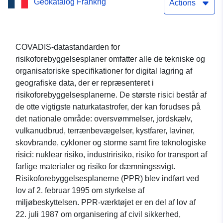
Geokatalog Frankrig
Savoie) — godkendt den
Actions
19.10.2001
COVADIS-datastandarden for
risikoforebyggelsesplaner omfatter alle de tekniske og
organisatoriske specifikationer for digital lagring af
geografiske data, der er repræsenteret i
risikoforebyggelsesplanerne. De største risici består af
de otte vigtigste naturkatastrofer, der kan forudses på
det nationale område: oversvømmelser, jordskælv,
vulkanudbrud, terrænbevægelser, kystfarer, laviner,
skovbrande, cykloner og storme samt fire teknologiske
risici: nuklear risiko, industririsiko, risiko for transport af
farlige materialer og risiko for dæmningssvigt.
Risikoforebyggelsesplanerne (PPR) blev indført ved
lov af 2. februar 1995 om styrkelse af
miljøbeskyttelsen. PPR-værktøjet er en del af lov af
22. juli 1987 om organisering af civil sikkerhed,