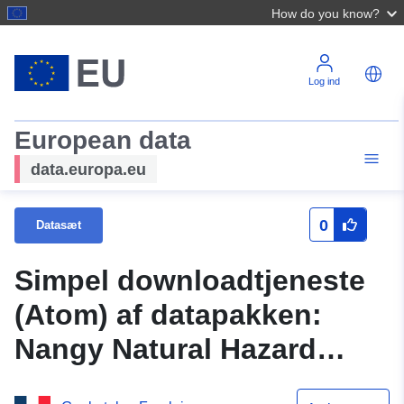
How do you know?
Log ind
European data
data.europa.eu
0
Datasæt
Simpel downloadtjeneste
(Atom) af datapakken:
Nangy Natural Hazard
Prevention Plan (Haute-