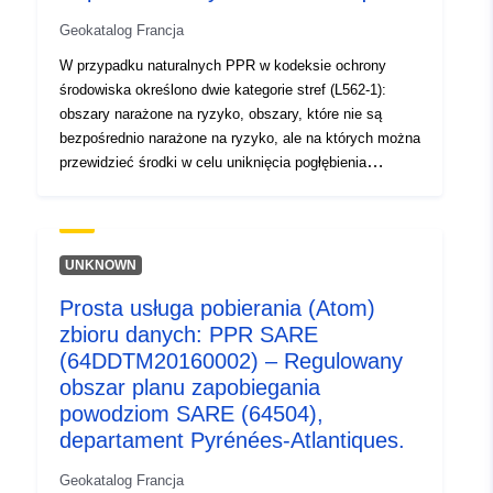
Geokatalog Francja
W przypadku naturalnych PPR w kodeksie ochrony
środowiska określono dwie kategorie stref (L562-1):
obszary narażone na ryzyko, obszary, które nie są
bezpośrednio narażone na ryzyko, ale na których można
przewidzieć środki w celu uniknięcia pogłębienia
ryzyka.W zależności od poziomu zagrożenia każdy
obszar podlega egzekwowalnej ugodzie.
Rozporządzenia zasadniczo rozróżniają trzy rodzaje
stref: 1- „Zabudowanie obszarów zabronionych”, znane
UNKNOWN
jako „obszary czerwone”, gdzie poziom zagrożenia jest
Prosta usługa pobierania (Atom)
wysoki, a ogólną zasadą jest zakaz budowy; 2- „obszary
zbioru danych: PPR SARE
wydawane na receptę”, znane jako „obszary niebieskie”,
gdzie poziom zagrożenia jest średni, a projekty
(64DDTM20160002) – Regulowany
podlegają wymogom dostosowanym do rodzaju emisji; 3
obszar planu zapobiegania
obszary, które nie są bezpośrednio narażone na ryzyko,
powodziom SARE (64504),
ale na których budowle, roboty budowlane,
departament Pyrénées-Atlantiques.
przedsięwzięcia budowlane lub gospodarstwa rolne,
leśne, rzemieślnicze, handlowe lub przemysłowe
Geokatalog Francja