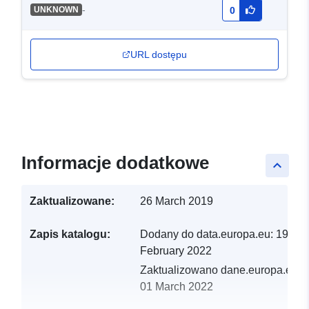
-
UNKNOWN
0
URL dostępu
Informacje dodatkowe
keyboard_arrow_up
Zaktualizowane:
26 March 2019
Zapis katalogu:
Dodany do data.europa.eu:
19
February 2022
Zaktualizowano dane.europa.eu:
01 March 2022