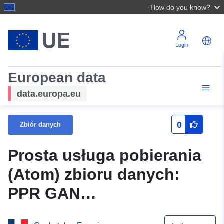
How do you know?
Login
European data
data.europa.eu
0
Zbiór danych
Prosta usługa pobierania
(Atom) zbioru danych:
PPR GAN
(64DDTM20050004) –