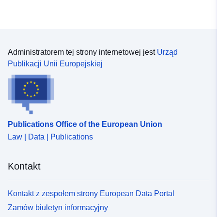
naturalnych PROP. Tabela zawierająca wszystkie
obszary objęte ograniczeniami PPRN. Ostrzeżenie:
Rozpowszechniane dane mają charakter informacyjny i
nie są możliwe do wyegzekwowania wobec osoby
trzeciej.Dane GIS zostały znormalizowane na podstawie
Administratorem tej strony internetowej jest
Urząd
danych cyfrowych wykorzystanych do opracowania
Publikacji Unii Europejskiej
zatwierdzonych PPRN. Nie gwarantujemy ich
kompletności i dokładności w odniesieniu do
stosownych dokumentów. W ratuszu lub prefekturze
można zapoznać się z oficjalnymi dokumentami
przeciwko osobom trzecim. obszary narażone na
Publications Office of the European Union
ryzyko, obszary, które nie są bezpośrednio narażone na
Law | Data | Publications
ryzyko, ale na których można przewidzieć środki w celu
uniknięcia pogłębienia ryzyka. W zależności od poziomu
zagrożenia każdy obszar podlega egzekwowalnej
Kontakt
ugodzie. Rozporządzenia zasadniczo rozróżniają trzy
rodzaje stref: 1- „Zabudowanie obszarów zabronionych”,
znane jako „obszary czerwone”, gdzie poziom
Kontakt z zespołem strony European Data Portal
zagrożenia jest wysoki, a ogólną zasadą jest zakaz
Zamów biuletyn informacyjny
budowy; 2- „obszary wydawane na receptę”, znane jako