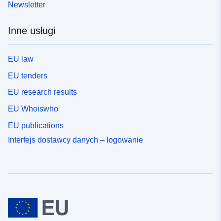
dokumentami przeciwko osobom trzecim. obszary
Newsletter
narażone na ryzyko, obszary, które nie są bezpośrednio
narażone na ryzyko, ale na których można przewidzieć
Inne usługi
środki w celu uniknięcia pogłębienia ryzyka. W
zależności od poziomu zagrożenia każdy obszar
podlega egzekwowalnej ugodzie. Rozporządzenia
EU law
zasadniczo rozróżniają trzy rodzaje stref: 1-
EU tenders
„Zabudowanie obszarów zabronionych”, znane jako
„obszary czerwone”, gdzie poziom zagrożenia jest
EU research results
wysoki, a ogólną zasadą jest zakaz budowy; 2- „obszary
EU Whoiswho
wydawane na receptę”, znane jako „obszary niebieskie”,
gdzie poziom zagrożenia jest średni, a projekty
EU publications
podlegają wymogom dostosowanym do rodzaju emisji; 3
Interfejs dostawcy danych – logowanie
obszary, które nie są bezpośrednio narażone na ryzyko,
ale na których budowle, roboty budowlane,
przedsięwzięcia budowlane lub gospodarstwa rolne,
leśne, rzemieślnicze, handlowe lub przemysłowe
mogłyby pogłębić ryzyko lub spowodować nowe
zagrożenia, z zastrzeżeniem zakazów lub wymogów
(por. art. L562-1 kodeksu ochrony środowiska).Ta
ostatnia kategoria ma zastosowanie wyłącznie do