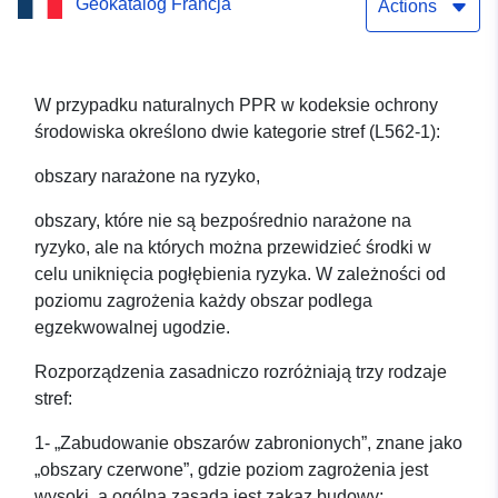
Geokatalog Francja
Regulowany obszar planu
Actions
zapobiegania powodziom
GAN (64230), departament
W przypadku naturalnych PPR w kodeksie ochrony
środowiska określono dwie kategorie stref (L562-1):
Pyrénées-Atlantiques.
obszary narażone na ryzyko,
obszary, które nie są bezpośrednio narażone na
ryzyko, ale na których można przewidzieć środki w
celu uniknięcia pogłębienia ryzyka. W zależności od
poziomu zagrożenia każdy obszar podlega
egzekwowalnej ugodzie.
Rozporządzenia zasadniczo rozróżniają trzy rodzaje
stref:
1- „Zabudowanie obszarów zabronionych”, znane jako
„obszary czerwone”, gdzie poziom zagrożenia jest
wysoki, a ogólną zasadą jest zakaz budowy;