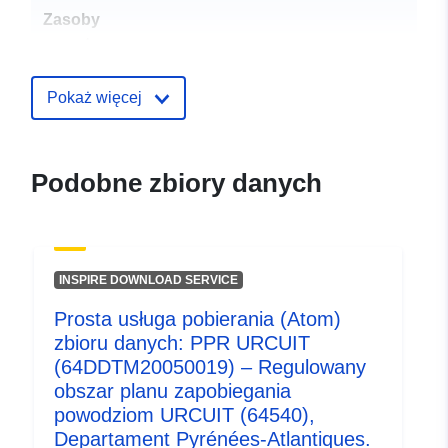
Zasoby
przestrzenne:
Identyfikatory:
http://catalogue.geo-
Pokaż więcej
ide.developpement-
durable.gouv.fr/service/fr-
120066022-atom-18c59e57-
Podobne zbiory danych
79c4-4ba9-94a3-
f103a7db3fa5
uriRef:
http://data.europa.eu/88u/dataset/fr
INSPIRE DOWNLOAD SERVICE
120066022-srv-94fdba1c-d934-
4d94-bc6b-b15724542c0e
Prosta usługa pobierania (Atom)
zbioru danych: PPR URCUIT
Typ:
Zasób:
(64DDTM20050019) – Regulowany
http://inspire.ec.europa.eu/metadat
obszar planu zapobiegania
codelist/ResourceType/services
powodziom URCUIT (64540),
Departament Pyrénées-Atlantiques.