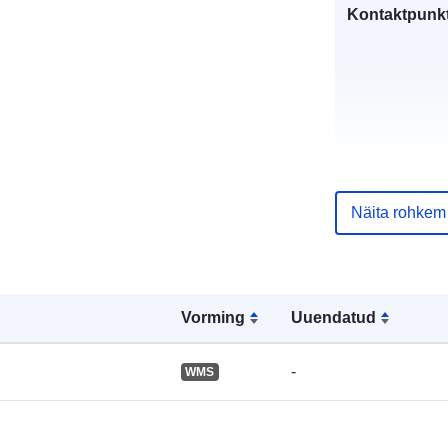
Kontaktpunkt
Näita rohkem
Kataloogi kirj
Vorming
Uuendatud
Geograafiline
ulatus:
-
WMS