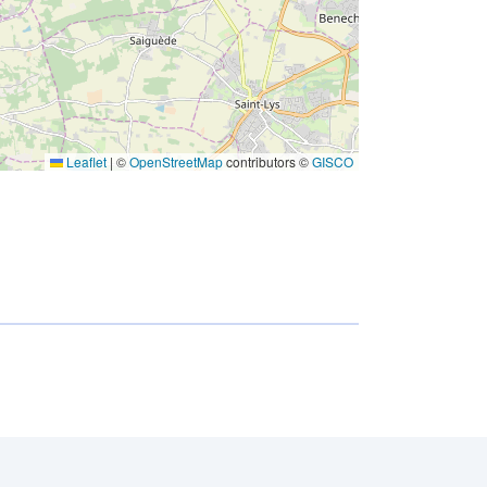
codelist/SpatialDataServiceType/vie
w
Leaflet
|
©
OpenStreetMap
contributors ©
GISCO