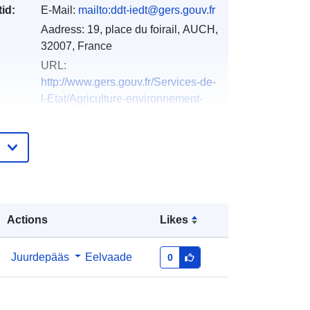
id:
E-Mail:
mailto:ddt-iedt@gers.gouv.fr
Aadress:
19, place du foirail, AUCH,
32007, France
URL:
http://www.gers.gouv.fr/Services-de-
l-Etat/Agriculture-environnement-
amenag...
e:
Lisatud andmetele.europa.eu:
18
December 2021
Ajakohastatud veebisaidil Data.europa.eu:
01 October 2022
Actions
Likes
Koordinaadid:
[ [ 0.98721683,
43.51844025 ], [ 0.98721683,
Juurdepääs
Eelvaade
0
43.57875443 ], [ 1.05139053,
43.57875443 ], [ 1.05139053,
43.51844025 ], [ 0.98721683,