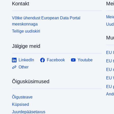
Kontakt
Mei
Meie
Võtke ühendust European Data Portal
meeskonnaga
Uudi
Tellige uudiskiri
Mu
Jälgige meid
EU 
LinkedIn
Facebook
Youtube
EU 
Other
EU r
EU 
Õigusküsimused
EU p
Andm
Õigusteave
Küpsised
Juurdepääsetavus