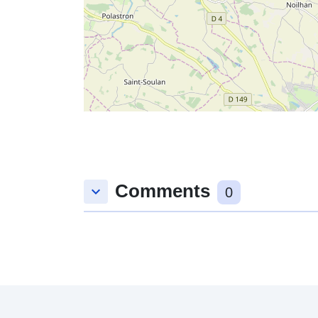
Comments
keyboard_arrow_down
0