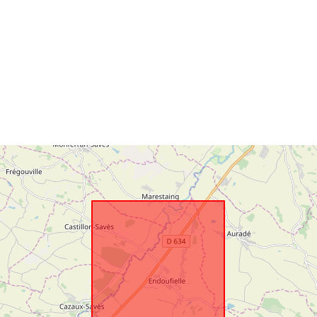
Ruumiline
vahend:
Identifikaator
uriRef:
Tüüp: