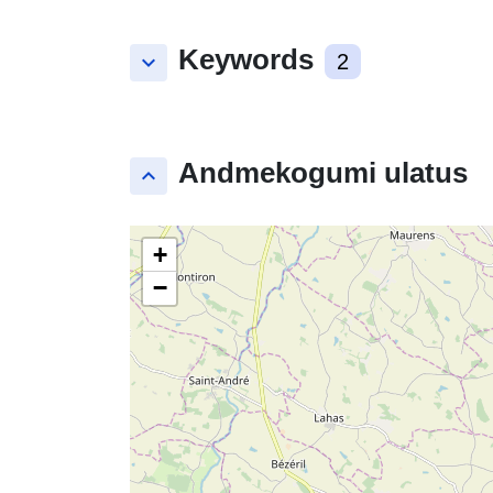
Keywords
keyboard_arrow_down
2
Andmekogumi ulatus
keyboard_arrow_up
+
−