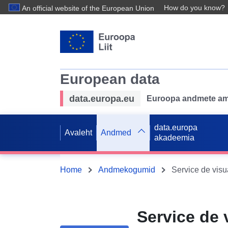
How do you know?
An official website of the European Union
European data
data.europa.eu
Euroopa andmete ame
data.europa
Avaleht
Andmed
akadeemia
Home
Andmekogumid
Service de 