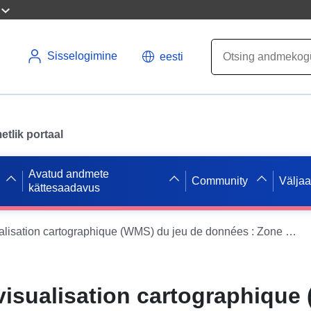
Sisselogimine
eesti
tlik portaal
Avatud andmete
Community
Välja
kättesaadavus
Service de visualisation cartographique (WMS) du jeu de données : Zone réglementée du PPRGA de la commune de Endoufielle (Gers)
visualisation cartographique