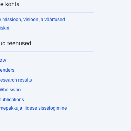
e kohta
 missioon, visioon ja väärtused
skiri
ud teenused
law
tenders
esearch results
Whoiswho
ublications
epakkuja liidese sisselogimine