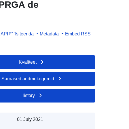
PPRGA de
API
Tsiteerida
Metadata
Embed
RSS
Kvaliteet
Sarnased andmekogumid
History
01 July 2021