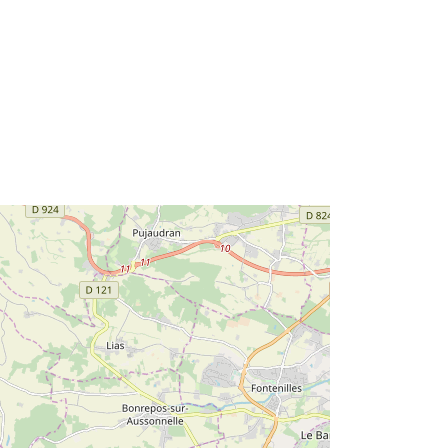
43.51844025 ] ]
Tüüp:
Polygon
id:
http://catalogue.geo-
ide.developpement-
durable.gouv.fr/service/fr-
120066022-wxs-9d96041f-6578-
47cf-9b0e-6193e57d536f
http://data.europa.eu/88u/dataset/fr-
120066022-srv-951a8766-ea72-
4b39-b118-36f6a3eba4e9
Ressurss:
http://inspire.ec.europa.eu/metadata-