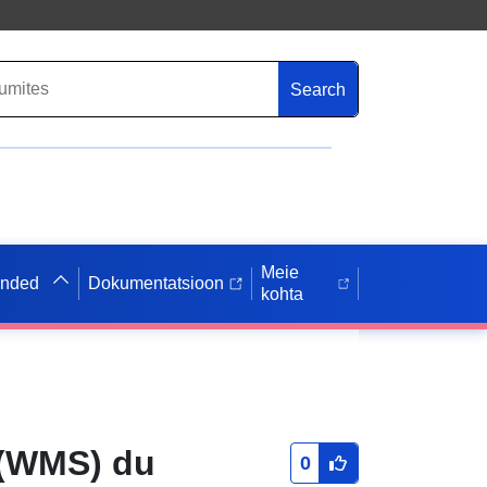
Search
Meie
anded
Dokumentatsioon
kohta
 (WMS) du
0