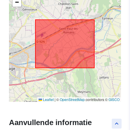
−
Leaflet
|
©
OpenStreetMap
contributors ©
GISCO
Aanvullende informatie
keyboard_arrow_up