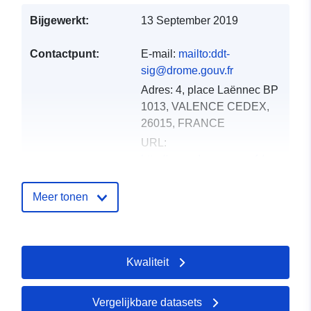
Bijgewerkt:
13 September 2019
Contactpunt:
E-mail:
mailto:ddt-
sig@drome.gouv.fr
Adres:
4, place Laënnec BP
1013, VALENCE CEDEX,
26015, FRANCE
URL:
http://www.drome.gouv.fr/
Catalogusregister
Toegevoegd aan data.europa.eu:
Meer tonen
:
18 December 2021
Bijgewerkt op data.europa.eu:
01
October 2022
Kwaliteit
Ruimtelijk:
Coördinaten:
[ [ 5.16263628,
45.07627869 ], [
Vergelijkbare datasets