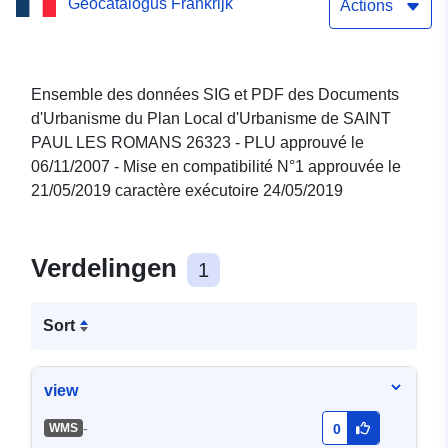
Geocatalogus Frankrijk
26323 - Mise en
Actions
compatibilité N°1
21/05/2019
Ensemble des données SIG et PDF des Documents
d'Urbanisme du Plan Local d'Urbanisme de SAINT
PAUL LES ROMANS 26323 - PLU approuvé le
06/11/2007 - Mise en compatibilité N°1 approuvée le
21/05/2019 caractère exécutoire 24/05/2019
Verdelingen
1
Sort
view
-
WMS
0