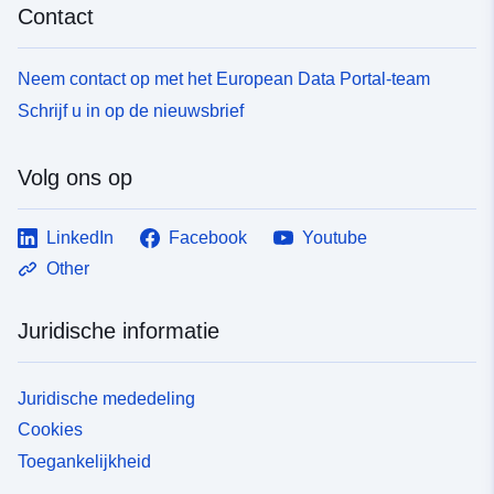
uriRef:
http://data.europa.eu/88u/dataset/fr
Contact
120066022-srv-9526aa24-4f20-
4625-ba18-088ee67a0f45
Neem contact op met het European Data Portal-team
Soort:
Bron:
Schrijf u in op de nieuwsbrief
http://inspire.ec.europa.eu/metadat
codelist/SpatialDataServiceType/
Volg ons op
LinkedIn
Facebook
Youtube
Other
Juridische informatie
Juridische mededeling
Cookies
Toegankelijkheid