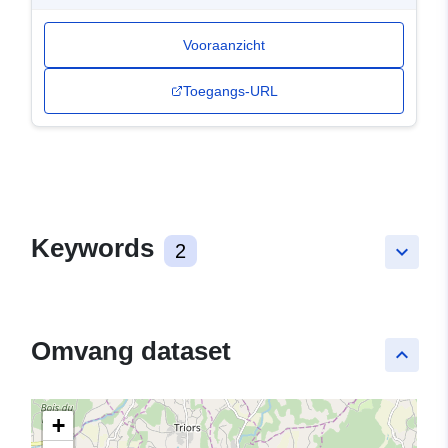
Vooraanzicht
Toegangs-URL
Keywords
2
keyboard_arrow_down
Omvang dataset
keyboard_arrow_up
+