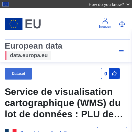
How do you know?
Inloggen
European data
data.europa.eu
0
Dataset
Service de visualisation
cartographique (WMS) du
lot de données : PLU de
SAINT PAUL LES ROMANS