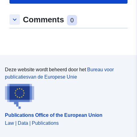
5.09287643, 45.07627869 ],
[ 5.09287643, 45.03603745
Comments
], [ 5.16263628,
keyboard_arrow_down
0
45.03603745 ], [
5.16263628, 45.07627869 ]
]
Soort:
Polygon
Ruimtelijk
Deze website wordt beheerd door het
Bureau voor
hulpmiddel:
publicatiesvan de Europese Unie
Identificatoren:
http://catalogue.geo-
ide.developpement-
durable.gouv.fr/service/fr-
120066022-wxs-b8ce345f-
Publications Office of the European Union
3258-4a1a-8b85-
023313c9ff8a
Law | Data | Publications