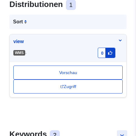
Distributionen
1
Sort
view
-
WMS
0
Vorschau
Zugriff
Keywords
2
keyboard_arrow_down