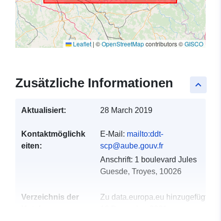
Leaflet
|
©
OpenStreetMap
contributors ©
GISCO
Zusätzliche Informationen
keyboard_arrow_up
Aktualisiert:
28 March 2019
Kontaktmöglichk
E-Mail:
mailto:ddt-
eiten:
scp@aube.gouv.fr
Anschrift:
1 boulevard Jules
Guesde, Troyes, 10026
Verzeichnis der
Zu data.europa.eu hinzugefügt:
Kataloge:
18 December 2021