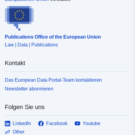
3fb72764cbe5
uriRef:
http://data.europa.eu/88u/dataset/fr
120066022-srv-9590949f-561b-
4e5a-b73a-b807ce7965b3
Publications Office of the European Union
Law | Data | Publications
Typ:
Ressource:
http://inspire.ec.europa.eu/metadat
Kontakt
codelist/SpatialDataServiceType/
Das European Data Portal-Team kontaktieren
Newsletter abonnieren
Folgen Sie uns
LinkedIn
Facebook
Youtube
Other