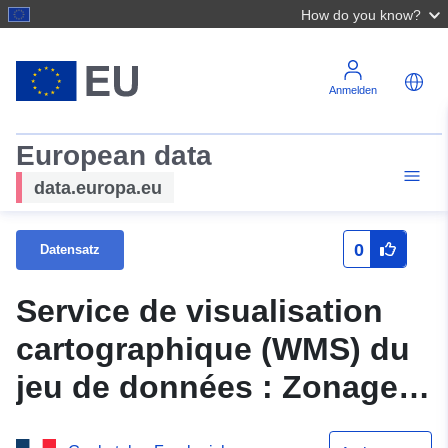
How do you know?
Anmelden
European data
data.europa.eu
0
Datensatz
Service de visualisation
cartographique (WMS) du
jeu de données : Zonage
du PLU de Droupt Saint