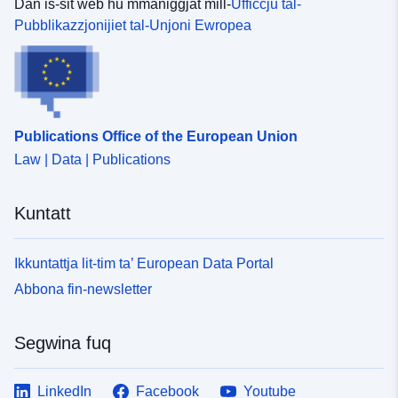
Dan is-sit web hu mmaniġġjat mill-
Uffiċċju tal-
325b-47de-b5c7-
Pubblikazzjonijiet tal-Unjoni Ewropea
3fb72764cbe5
uriRef:
http://data.europa.eu/88u/dataset/fr
120066022-srv-9590949f-561b-
4e5a-b73a-b807ce7965b3
Publications Office of the European Union
Tip:
Riżorsa:
Law | Data | Publications
http://inspire.ec.europa.eu/metadat
codelist/SpatialDataServiceType/
Kuntatt
Ikkuntattja lit-tim ta’ European Data Portal
Abbona fin-newsletter
Segwina fuq
LinkedIn
Facebook
Youtube