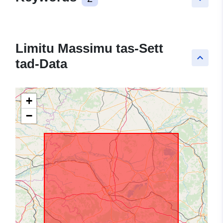
Limitu Massimu tas-Sett
keyboard_arrow_up
tad-Data
+
−