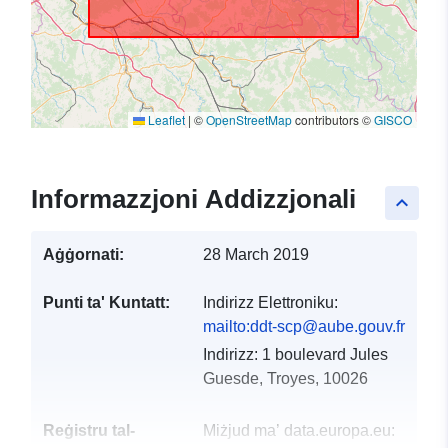
Leaflet
|
©
OpenStreetMap
contributors ©
GISCO
Informazzjoni Addizzjonali
keyboard_arrow_up
Aġġornati:
28 March 2019
Punti ta' Kuntatt:
Indirizz Elettroniku:
mailto:ddt-scp@aube.gouv.fr
Indirizz:
1 boulevard Jules
Guesde, Troyes, 10026
Reġistru tal-
Miżjud ma’ data.europa.eu: