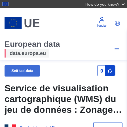
How do you know?
Illoggjar
European data
data.europa.eu
0
Sett tad-data
Service de visualisation
cartographique (WMS) du
jeu de données : Zonage
du PLU de Droupt Saint