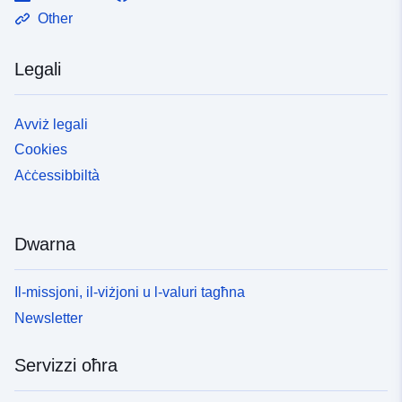
Other
Legali
Avviż legali
Cookies
Aċċessibbiltà
Dwarna
Il-missjoni, il-viżjoni u l-valuri tagħna
Newsletter
Servizzi oħra