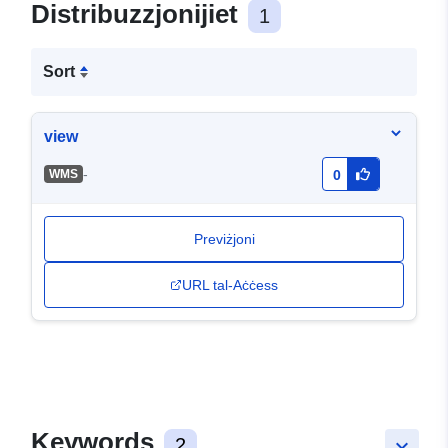
Distribuzzjonijiet
1
Sort
view
-
WMS
0
Previżjoni
URL tal-Aċċess
Keywords
2
keyboard_arrow_down