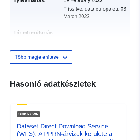
nyilvántartás:
19 February 2022
Frissítve: data.europa.eu:
03
March 2022
Térbeli erőforrás:
Azonosítók:
http://catalogue.geo-
ide.developpement-
Több megjelenítése
durable.gouv.fr/service/fr-
120066022-wxs-1c79ad4f-
2cc0-45d8-ad41-
Hasonló adatkészletek
be0795b3cee4
uriRef:
http://data.europa.eu/88u/dataset/fr
120066022-srv-95ab4237-486c-
UNKNOWN
4bb6-b3fb-598f30e4374d
Dataset Direct Download Service
Típus:
Erőforrás:
(WFS): A PPRN-árvizek kerülete a
http://inspire.ec.europa.eu/metadat