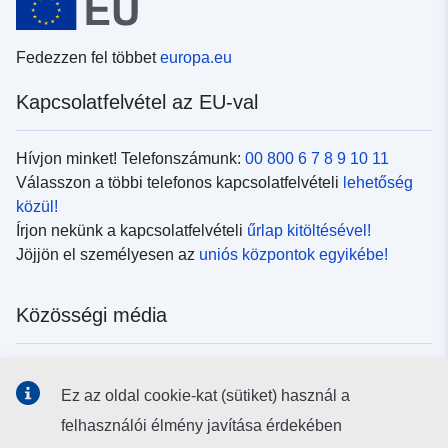
Fedezzen fel többet
europa.eu
Kapcsolatfelvétel az EU-val
Hívjon minket! Telefonszámunk:
00 800 6 7 8 9 10 11
Válasszon a többi telefonos kapcsolatfelvételi
lehetőség
közül!
Írjon nekünk a kapcsolatfelvételi
űrlap kitöltésével!
Jöjjön el személyesen az
uniós központok egyikébe!
Közösségi média
Kövesse az EU
közösségi oldalait!
Ez az oldal cookie-kat (sütiket) használ a
felhasználói élmény javítása érdekében
Uniós intézmények és szervek