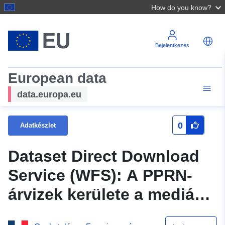
How do you know?
Bejelentkezés
European data
data.europa.eu
0
Adatkészlet
Dataset Direct Download
Service (WFS): A PPRN-
árvizek kerülete a medián
szektor túlcsordulása