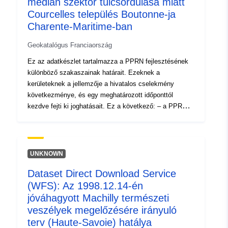
medián szektor túlcsordulása miatt
codelist/ResourceType/services
Courcelles település Boutonne-ja
Charente-Maritime-ban
Geokatalógus Franciaország
Ez az adatkészlet tartalmazza a PPRN fejlesztésének
különböző szakaszainak határait. Ezeknek a
kerületeknek a jellemzője a hivatalos cselekmény
következménye, és egy meghatározott időponttól
kezdve fejti ki joghatásait. Ez a következő: – a PPR
(természetes) rendelvényében szereplő előírt hatály; a
jóváhagyott RPP által szabályozott hatálynak megfelelő
kockázati kitettség hatálya. Ez a jóváhagyott kerület
egy segédeszköz (PM1 a PPRN-ek esetében); a
UNKNOWN
vizsgálat hatóköre, amely megfelel annak a borítéknak,
Dataset Direct Download Service
amelyben a veszélyeket tanulmányozták.
(WFS): Az 1998.12.14-én
jóváhagyott Machilly természeti
veszélyek megelőzésére irányuló
terv (Haute-Savoie) hatálya