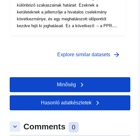
különböző szakaszainak határait. Ezeknek a
kerületeknek a jellemzője a hivatalos cselekmény
következménye, és egy meghatározott időponttól
kezdve fejti ki joghatásait. Ez a következő: – a PPR
(természetes) rendelvényében szereplő előírt hatály; a
jóváhagyott RPP által szabályozott hatálynak megfelelő
kockázati kitettség hatálya. Ez a jóváhagyott kerület
egy segédeszköz (PM1 a PPRN-ek esetében); a
arrow_forward
Explore similar datasets
vizsgálat hatóköre, amely megfelel annak a borítéknak,
amelyben a veszélyeket tanulmányozták.
Minőség
Hasonló adatkészletek
Comments
keyboard_arrow_down
0