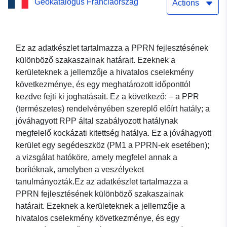
Geokatalógus Franciaország
miatt a charente-Maritime-i
Actions
Eglises-d’Argenteuil
település Boutonne-ja
Ez az adatkészlet tartalmazza a PPRN fejlesztésének
különböző szakaszainak határait. Ezeknek a
kerületeknek a jellemzője a hivatalos cselekmény
következménye, és egy meghatározott időponttól
kezdve fejti ki joghatásait. Ez a következő: – a PPR
(természetes) rendelvényében szereplő előírt hatály; a
jóváhagyott RPP által szabályozott hatálynak
megfelelő kockázati kitettség hatálya. Ez a jóváhagyott
kerület egy segédeszköz (PM1 a PPRN-ek esetében);
a vizsgálat hatóköre, amely megfelel annak a
borítéknak, amelyben a veszélyeket
tanulmányozták.Ez az adatkészlet tartalmazza a
PPRN fejlesztésének különböző szakaszainak
határait. Ezeknek a kerületeknek a jellemzője a
hivatalos cselekmény következménye, és egy