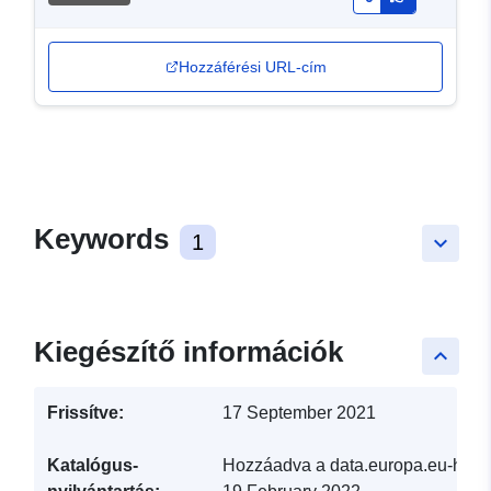
Hozzáférési URL-cím
Keywords
1
keyboard_arrow_down
Kiegészítő információk
keyboard_arrow_up
Frissítve:
17 September 2021
Katalógus-
Hozzáadva a data.europa.eu-hoz: