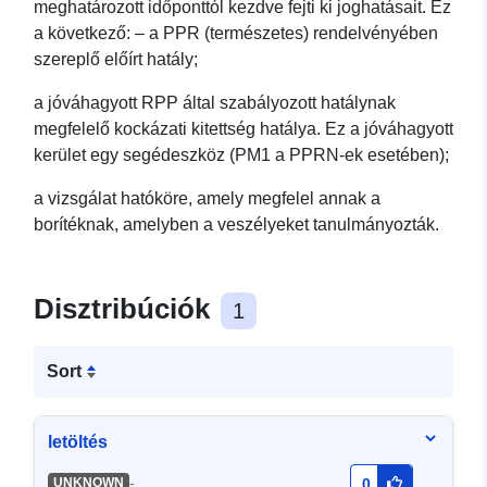
meghatározott időponttól kezdve fejti ki joghatásait. Ez
a következő: – a PPR (természetes) rendelvényében
szereplő előírt hatály;
a jóváhagyott RPP által szabályozott hatálynak
megfelelő kockázati kitettség hatálya. Ez a jóváhagyott
kerület egy segédeszköz (PM1 a PPRN-ek esetében);
a vizsgálat hatóköre, amely megfelel annak a
borítéknak, amelyben a veszélyeket tanulmányozták.
Disztribúciók
1
Sort
letöltés
-
UNKNOWN
0