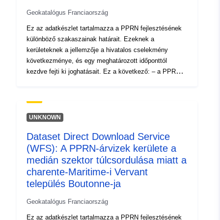
Geokatalógus Franciaország
Ez az adatkészlet tartalmazza a PPRN fejlesztésének
különböző szakaszainak határait. Ezeknek a
kerületeknek a jellemzője a hivatalos cselekmény
következménye, és egy meghatározott időponttól
kezdve fejti ki joghatásait. Ez a következő: – a PPR
(természetes vagy technológiai) rendelvényében
szereplő előírt hatály; a jóváhagyott RPP által
szabályozott hatálynak megfelelő kockázati kitettség
hatálya. Ez a jóváhagyott kerület egy segédeszköz
UNKNOWN
(PM1 a PPRN-eknél és PM3 a PPRT-knél); a vizsgálat
Dataset Direct Download Service
hatóköre, amely megfelel annak a borítéknak, amelyben
(WFS): A PPRN-árvizek kerülete a
a veszélyeket tanulmányozták.
medián szektor túlcsordulása miatt a
charente-Maritime-i Vervant
település Boutonne-ja
Geokatalógus Franciaország
Ez az adatkészlet tartalmazza a PPRN fejlesztésének