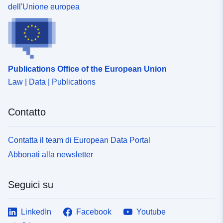
dell'Unione europea
durable.gouv.fr/service/fr-
120066022-wxs-5da5a2bb-
1144-479a-970e-
c6db87c24d41
Publications Office of the European Union
uriRef:
http://data.europa.eu/88u/dataset/fr
120066022-srv-95b019de-d941-
Law | Data | Publications
40bf-9469-a2a8f8e43964
Contatto
Tipo:
Risorsa:
http://inspire.ec.europa.eu/metadat
Contatta il team di European Data Portal
codelist/ResourceType/services
Abbonati alla newsletter
Seguici su
LinkedIn
Facebook
Youtube