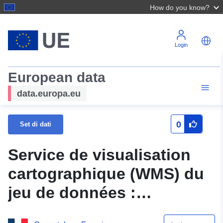
How do you know?
Login
European data
data.europa.eu
0
Set di dati
Service de visualisation
cartographique (WMS) du
jeu de données :
Opération programmée