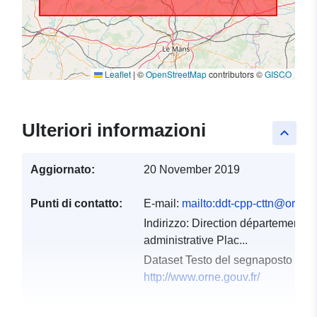
Leaflet
|
©
OpenStreetMap
contributors ©
GISCO
Ulteriori informazioni
keyboard_arrow_up
Aggiornato:
20 November 2019
Punti di contatto:
E-mail:
mailto:ddt-cpp-cttn@orne.g
Indirizzo:
Direction départementale 
administrative Plac...
Dataset Testo del segnaposto del 
http://www.orne.gouv.fr/
Registro del
Aggiunta a data.europa.eu:
18