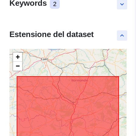
Keywords
2
keyboard_arrow_down
Estensione del dataset
keyboard_arrow_up
+
−