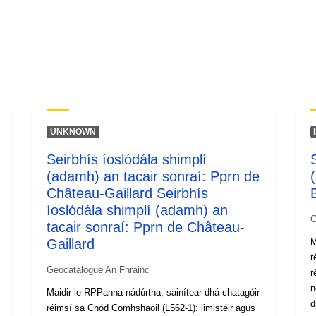
UNKNOWN
Seirbhís íoslódála shimplí
(adamh) an tacair sonraí: Pprn de
Château-Gaillard Seirbhís
íoslódála shimplí (adamh) an
G
tacair sonraí: Pprn de Château-
Gaillard
M
r
Geocatalogue An Fhrainc
r
n
Maidir le RPPanna nádúrtha, sainítear dhá chatagóir
d
réimsí sa Chód Comhshaoil (L562-1): limistéir agus