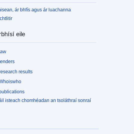
isean, ár bhfís agus ár luachanna
htlitir
rbhísí eile
law
tenders
esearch results
Whoiswho
ublications
il isteach chomhéadan an tsoláthraí sonraí