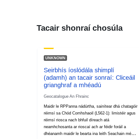
Tacair shonraí chosúla
UNKNOWN
Seirbhís íoslódála shimplí
(adamh) an tacair sonraí: Cliceáil
grianghraf a mhéadú
Geocatalogue An Fhrainc
Maidir le RPPanna nádúrtha, sainítear dhá chatagóir
réimsí sa Chód Comhshaoil (L562-1): limistéir agus
réimsí riosca nach bhfuil díreach atá
neamhchosanta ar rioscaí ach ar féidir foráil a
dhéanamh maidir le bearta ina leith Seachain méadú