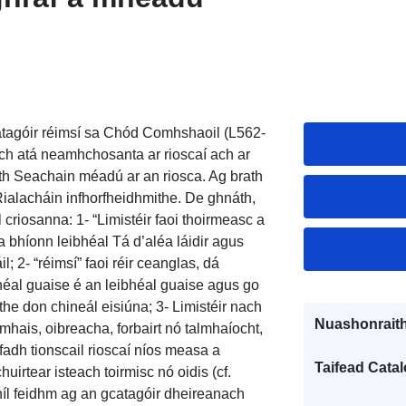
atagóir réimsí sa Chód Comhshaoil (L562-
each atá neamhchosanta ar rioscaí ach ar
eith Seachain méadú ar an riosca. Ag brath
 Rialacháin infhorfheidhmithe. De ghnáth,
l criosanna: 1- “Limistéir faoi thoirmeasc a
 a bhíonn leibhéal Tá d’aléa láidir agus
l; 2- “réimsí” faoi réir ceanglas, dá
héal guaise é an leibhéal guaise agus go
ithe don chineál eisiúna; 3- Limistéir nach
Nuashonraith
nmhais, oibreacha, forbairt nó talmhaíocht,
fadh tionscail rioscaí níos measa a
Taifead Catal
huirtear isteach toirmisc nó oidis (cf.
l feidhm ag an gcatagóir dheireanach