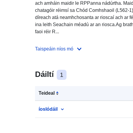
ach amháin maidir le RPPanna nádúrtha. Maidi
chatagóir réimsí sa Chód Comhshaoil (L562-1):l
díreach atá neamhchosanta ar rioscaí ach ar fé
ina leith Seachain méadú ar an riosca.Ag brath
faoi réir R...
Taispeáin níos mó
Dáiltí
1
Teideal
íoslódáil