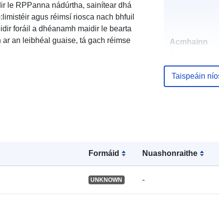
r le RPPanna nádúrtha, sainítear dhá
imistéir agus réimsí riosca nach bhfuil
idir foráil a dhéanamh maidir le bearta
 ar an leibhéal guaise, tá gach réimse
Acmhainn
Spásúil:
Taispeáin ní
Aitheantóirí:
uriRef:
Formáid
Nuashonraithe
-
UNKNOWN
Clóscríobh: