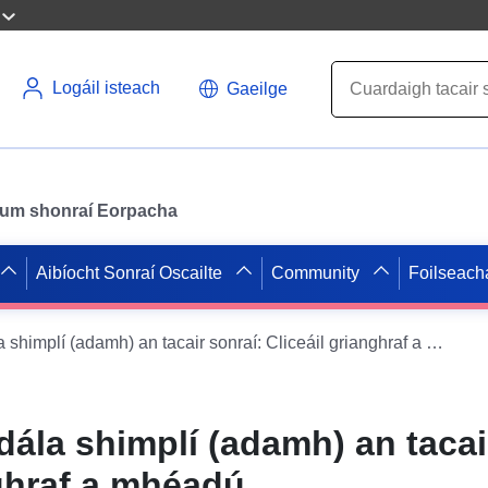
Logáil isteach
Gaeilge
il um shonraí Eorpacha
Aibíocht Sonraí Oscailte
Community
Foilseach
Seirbhís íoslódála shimplí (adamh) an tacair sonraí: Cliceáil grianghraf a mhéadú
dála shimplí (adamh) an tacai
nghraf a mhéadú