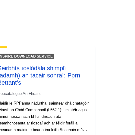
INSPIRE DOWNLOAD SERVICE
Seirbhís íoslódála shimplí
(adamh) an tacair sonraí: Pprn
Bettant’s
eocatalogue An Fhrainc
aidir le RPPanna nádúrtha, sainítear dhá chatagóir
éimsí sa Chód Comhshaoil (L562-1): limistéir agus
éimsí riosca nach bhfuil díreach atá
eamhchosanta ar rioscaí ach ar féidir foráil a
héanamh maidir le bearta ina leith Seachain méadú