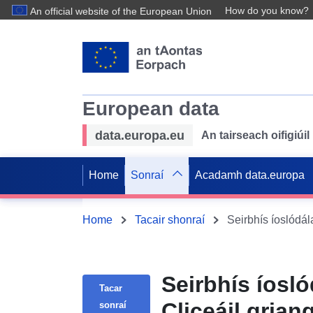
How do you know?
An official website of the European Union
European data
data.europa.eu
An tairseach oifigiú
Home
Sonraí
Acadamh data.europa
Home
Tacair shonraí
Seirbhís íosló
Tacar
Cliceáil gria
sonraí