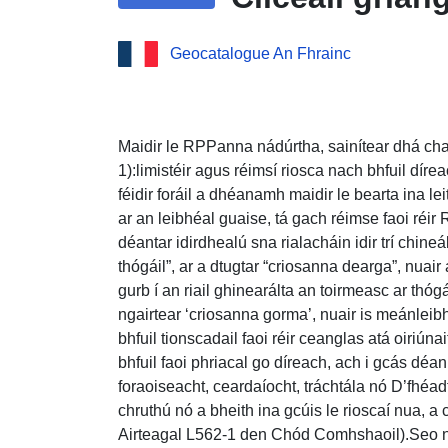
Geocatalogue An Fhrainc
Maidir le RPPanna nádúrtha, sainítear dhá ch
1):limistéir agus réimsí riosca nach bhfuil dír
féidir foráil a dhéanamh maidir le bearta ina l
ar an leibhéal guaise, tá gach réimse faoi réir
déantar idirdhealú sna rialacháin idir trí chineá
thógáil”, ar a dtugtar “criosanna dearga”, nuair
gurb í an riail ghinearálta an toirmeasc ar thógái
ngairtear ‘criosanna gorma’, nuair is meánleib
bhfuil tionscadail faoi réir ceanglas atá oiriúna
bhfuil faoi phriacal go díreach, ach i gcás déa
foraoiseacht, ceardaíocht, tráchtála nó D’fhéad
chruthú nó a bheith ina gcúis le rioscaí nua, a c
Airteagal L562-1 den Chód Comhshaoil).Seo ní