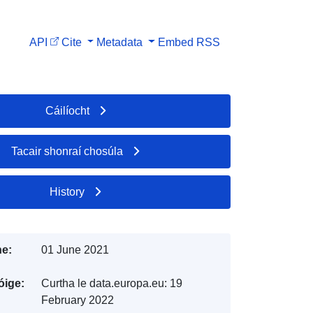
API
Cite
Metadata
Embed
RSS
Cáilíocht
Tacair shonraí chosúla
History
e:
01 June 2021
óige:
Curtha le data.europa.eu:
19
February 2022