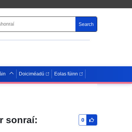
Search
áin
Doiciméadú
Eolas fúinn
r sonraí:
0