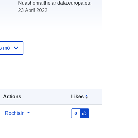
Nuashonraithe ar data.europa.eu:
23 April 2022
os mó
http://descartes-dev.cete-
mediterranee.i2/service/fr-
120066022-atom-5f10ef36-cc44-
4490-a829-9b28dbe87584
http://data.europa.eu/88u/dataset/fr-
120066022-srv-95e38459-478a-
Actions
Likes
40fb-b451-c50cc789a8ec
Rochtain
0
Acmhainn:
http://inspire.ec.europa.eu/metadata-
codelist/ResourceType/services