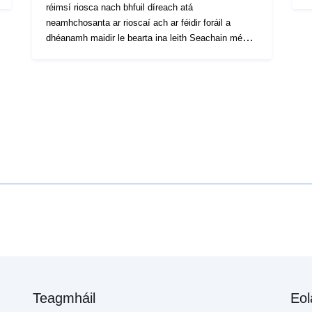
a
réimsí riosca nach bhfuil díreach atá
r
neamhchosanta ar rioscaí ach ar féidir foráil a
g
dhéanamh maidir le bearta ina leith Seachain méadú
c
ar an riosca. Ag brath ar an leibhéal guaise, tá gach
t
réimse faoi réir Rialacháin infhorfheidhmithe. De
b
ghnáth, déantar idirdhealú sna rialacháin idir trí
g
chineál criosanna: 1- “Limistéir faoi thoirmeasc a
r
thógáil”, ar a dtugtar “criosanna dearga”, nuair a
i
bhíonn leibhéal Tá d’aléa láidir agus gurb í an riail
b
ghinearálta an toirmeasc ar thógáil; 2- “réimsí” faoi
d
réir ceanglas, dá ngairtear ‘criosanna gorma’, nuair
p
is meánleibhéal guaise é an leibhéal guaise agus go
o
bhfuil tionscadail faoi réir ceanglas atá oiriúnaithe
c
don chineál eisiúna;3- Limistéir nach bhfuil faoi
r
phriacal go díreach, ach i gcás déanmhais,
l
oibreacha, forbairt nó talmhaíocht, foraoiseacht,
(
ceardaíocht, tráchtála nó D’fhéadfadh tionscail
f
rioscaí níos measa a chruthú nó a bheith ina gcúis
m
le rioscaí nua, a chuirtear isteach toirmisc nó oidis
Teagmháil
Eol
(cf. Airteagal L562-1 den Chód Comhshaoil). Seo níl