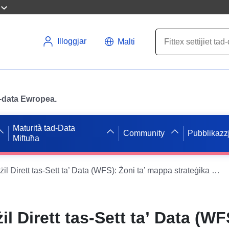
Illoggjar
Malti
ad-data Ewropea.
Maturità tad-Data
Community
Pubblikazzj
Miftuħa
Servizz ta’ Tniżżil Dirett tas-Sett ta’ Data (WFS): Żoni ta’ mappa strateġika tal-istorbju tal-LDA għan-Nofsinhar tal-A63 mill-2017 sal-2022 fid-dipartiment tal-Landes
żil Dirett tas-Sett ta’ Data (W