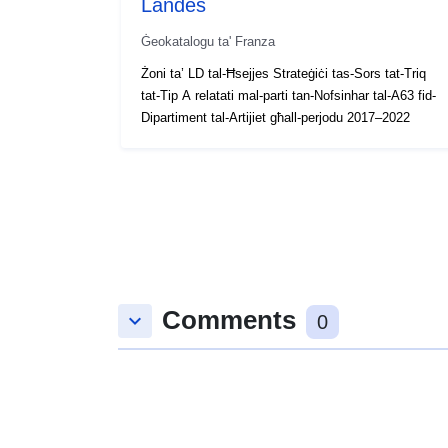
Landes
Ġeokatalogu ta' Franza
Żoni ta’ LD tal-Ħsejjes Strateġiċi tas-Sors tat-Triq
tat-Tip A relatati mal-parti tan-Nofsinhar tal-A63 fid-
Dipartiment tal-Artijiet għall-perjodu 2017–2022
Comments
keyboard_arrow_down
0