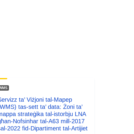
http://inspire.ec.europa.eu/metadata-
codelist/SpatialDataServiceType/do
wnlo...
WMS
Servizz ta’ Viżjoni tal-Mapep
(WMS) tas-sett ta’ data: Żoni ta’
mappa strateġika tal-istorbju LNA
għan-Nofsinhar tal-A63 mill-2017
al-2022 fid-Dipartiment tal-Artijiet