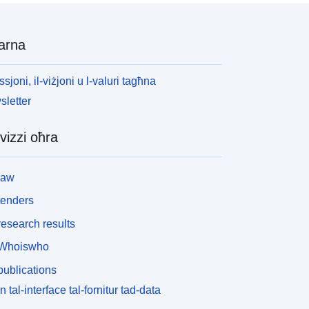
arna
ssjoni, il-viżjoni u l-valuri tagħna
letter
vizzi oħra
law
tenders
esearch results
Whoiswho
ublications
n tal-interface tal-fornitur tad-data