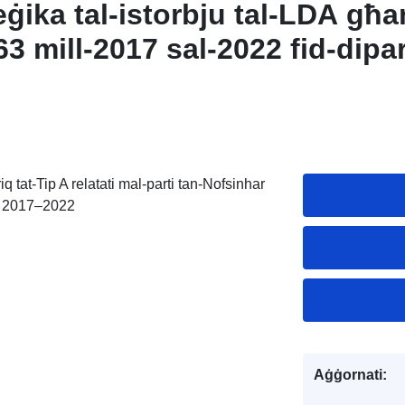
eġika tal-istorbju tal-LDA għa
63 mill-2017 sal-2022 fid-dipa
iq tat-Tip A relatati mal-parti tan-Nofsinhar
odu 2017–2022
Aġġornati: