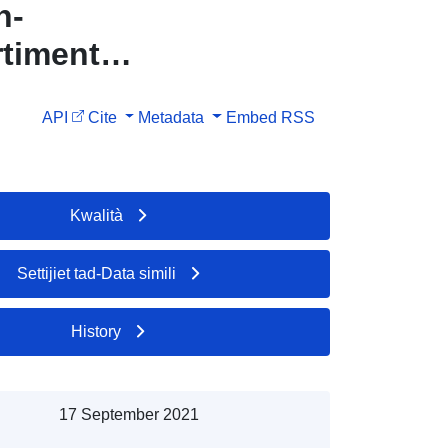
n-
rtiment
API
Cite
Metadata
Embed
RSS
Kwalità
Settijiet tad-Data simili
History
17 September 2021