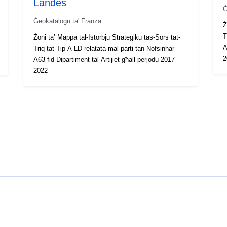
Landes
Ġ
Ġeokatalogu ta' Franza
Ż
T
Żoni ta’ Mappa tal-Istorbju Strateġiku tas-Sors tat-
A
Triq tat-Tip A LD relatata mal-parti tan-Nofsinhar
2
A63 fid-Dipartiment tal-Artijiet għall-perjodu 2017–
2022