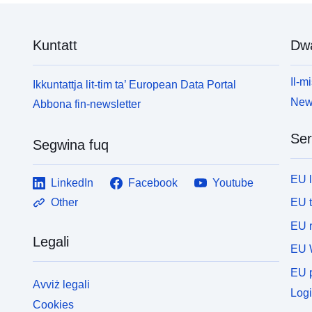
Kuntatt
Dw
Il-mi
Ikkuntattja lit-tim ta’ European Data Portal
News
Abbona fin-newsletter
Ser
Segwina fuq
EU 
LinkedIn
Facebook
Youtube
EU 
Other
EU r
Legali
EU 
EU p
Avviż legali
Logi
Cookies