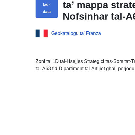
ta’ mappa strat
tad-
data
Nofsinhar tal-A
tal-Landes
Ġeokatalogu ta' Franza
Żoni ta’ LD tal-Ħsejjes Strateġiċi tas-Sors tat-Tr
tal-A63 fid-Dipartiment tal-Artijiet għall-perj