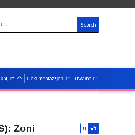
Search
onijiet
Dokumentazzjoni
Dwarna
FS): Żoni
0