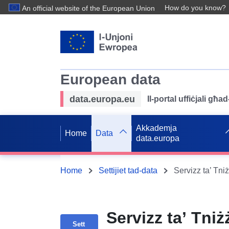
How do you know?
An official website of the European Union
European data
data.europa.eu
Il-portal uffiċjali għ
Akkademja
Home
Data
data.europa
Home
Settijiet tad-data
Servizz ta’ Tniż
Sett