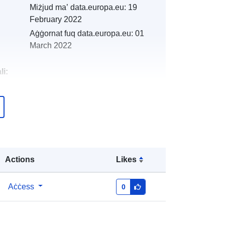
Miżjud ma’ data.europa.eu:
19
February 2022
Aġġornat fuq data.europa.eu:
01
March 2022
li:
http://catalogue.geo-
ide.developpement-
durable.gouv.fr/service/fr-
120066022-wxs-11321eec-8f87-
4f77-bece-697e251b84c0
Actions
Likes
http://data.europa.eu/88u/dataset/fr-
120066022-srv-95f10482-5a62-
Aċċess
0
4285-9eef-29fd9a5abadf
Riżorsa: