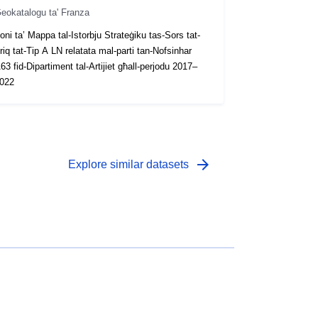
eokatalogu ta' Franza
oni ta’ Mappa tal-Istorbju Strateġiku tas-Sors tat-
riq tat-Tip A LN relatata mal-parti tan-Nofsinhar
63 fid-Dipartiment tal-Artijiet għall-perjodu 2017–
022
arrow_forward
Explore similar datasets