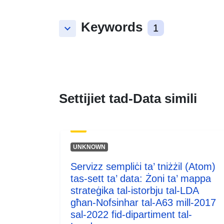
Keywords
keyboard_arrow_down
1
Settijiet tad-Data simili
UNKNOWN
Servizz sempliċi ta’ tniżżil (Atom)
tas-sett ta’ data: Żoni ta’ mappa
strateġika tal-istorbju tal-LDA
għan-Nofsinhar tal-A63 mill-2017
sal-2022 fid-dipartiment tal-