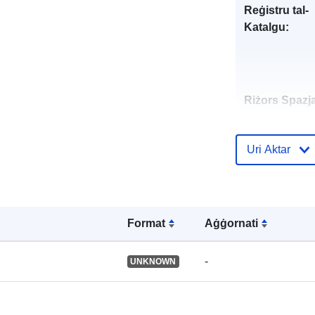
Reġistru tal-
Katalgu:
Riżors Spazja
Identifikaturi:
Uri Aktar
Format
Aġġornati
uriRef:
-
UNKNOWN
Tip: