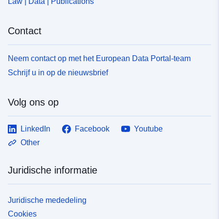
Law | Data | Publications
uriRef:
http://data.europa.eu/88u/dataset/fr
120066022-srv-96005cab-f3e2-
Contact
4661-991b-9292d0f5dacf
Soort:
Bron:
Neem contact op met het European Data Portal-team
http://inspire.ec.europa.eu/metadat
Schrijf u in op de nieuwsbrief
codelist/ResourceType/services
Volg ons op
LinkedIn
Facebook
Youtube
Other
Juridische informatie
Juridische mededeling
Cookies