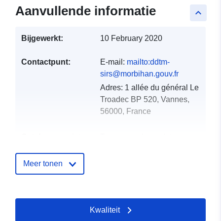
Aanvullende informatie
keyboard_arrow_up
Bijgewerkt:
10 February 2020
Contactpunt:
E-mail:
mailto:ddtm-
sirs@morbihan.gouv.fr
Adres:
1 allée du général Le
Troadec BP 520, Vannes,
56000, France
Catalogusregister
Toegevoegd aan data.europa.eu:
:
18 December 2021
Bijgewerkt op data.europa.eu:
01
Meer tonen
October 2022
Ruimtelijk:
Coördinaten:
[ [
Kwaliteit
-2.03605175, 48.21003342