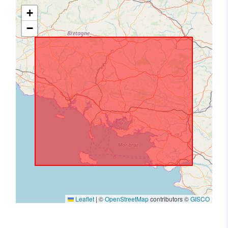
+
−
Leaflet
|
©
OpenStreetMap
contributors ©
GISCO