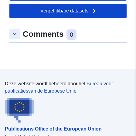
], [ -3.73296905,
48.21003342 ], [
Vergelijkbare datasets
-3.73296905, 47.28104782
], [ -2.03605175,
47.28104782 ], [
Comments
keyboard_arrow_down
0
-2.03605175, 48.21003342 ]
]
Soort:
Polygon
Ruimtelijk
hulpmiddel:
Deze website wordt beheerd door het
Bureau voor
publicatiesvan de Europese Unie
Identificatoren:
http://catalogue.geo-
ide.developpement-
durable.gouv.fr/service/fr-
120066022-wxs-ce05f8c7-
575f-4b26-9fbd-
f3bb4cec7e87
Publications Office of the European Union