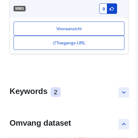
-
WMS
0
Vooraanzicht
Toegangs-URL
Keywords
2
keyboard_arrow_down
Omvang dataset
keyboard_arrow_up