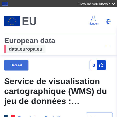
How do you know?
Inloggen
European data
data.europa.eu
0
Dataset
Service de visualisation
cartographique (WMS) du
jeu de données :
N_carenage_P_056_2020