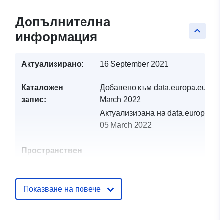
Допълнителна
keyboard_arrow_up
информация
Актуализирано:
16 September 2021
Каталожен
Добавено към data.europa.eu:
05
запис:
March 2022
Актуализирана на data.europa.eu
05 March 2022
Пространствен
ресурс:
Идентификатор
http://catalogue.geo-
Показване на повече
и:
ide.developpement-
durable.gouv.fr/service/fr-