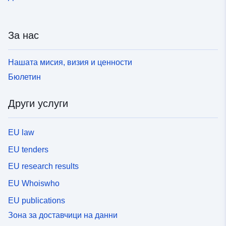
като зони на АС. Има два вида зони на АС:
„конструктивни„и „неконструктивни“ зони на АС.
Райони А могат да бъдат класифицирани като
За нас
райони на общината, независимо дали са
оборудвани или не, които трябва да бъдат защитени
поради агрономическия, биологичния или
Нашата мисия, визия и ценности
икономическия потенциал на земеделската земя.
Бюлетин
Площите на общината, оборудвани или не, могат да
бъдат класифицирани като N зони, които трябва да
Други услуги
бъдат защитени поради качеството на териториите,
естествените местообитания, ландшафта и техния
интерес, по-специално от естетична, историческа
EU law
или екологична гледна точка, съществуването на
горско стопанство или природата им като природни
EU tenders
зони. В рамките на зони N могат да бъдат
EU research results
определени границите: области, в които могат да се
извършват възможности за прехвърляне на правото
EU Whoiswho
на строеж (прехвърляне на COS), райони с ограничен
EU publications
размер и капацитет, където строителството е
възможно при условия на разполагане и гъстота.
Зона за доставчици на данни