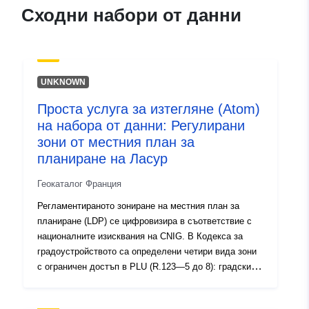
120066022-atom-5267ac56-
Сходни набори от данни
e1f5-4419-b959-
890e91595a8a
uriRef:
http://data.europa.eu/88u/dataset/fr
UNKNOWN
120066022-srv-9601d10e-e909-
4218-b086-d35a87cdada0
Проста услуга за изтегляне (Atom)
на набора от данни: Регулирани
Тип:
Ресурси:
зони от местния план за
http://inspire.ec.europa.eu/metadat
планиране на Ласур
codelist/SpatialDataServiceType/d
Геокаталог Франция
Регламентираното зониране на местния план за
планиране (LDP) се цифровизира в съответствие с
националните изисквания на CNIG. В Кодекса за
градоустройството са определени четири вида зони
с ограничен достъп в PLU (R.123—5 до 8): градски
райони (U), райони за урбанизация (AU), земеделски
райони (A) и природни и горски райони (N). Тези зони