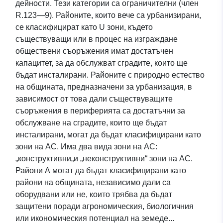
дейности. Тези категории са ограничителни (член
R.123—9). Районите, които вече са урбанизирани,
се класифицират като U зони, където
съществуващи или в процес на изграждане
обществени съоръжения имат достатъчен
капацитет, за да обслужват сградите, които ще
бъдат инсталирани. Районите с природно естество
на общината, предназначени за урбанизация, в
зависимост от това дали съществуващите
съоръжения в периферията са достатъчни за
обслужване на сградите, които ще бъдат
инсталирани, могат да бъдат класифицирани като
зони на АС. Има два вида зони на АС:
„конструктивни„и „неконструктивни“ зони на АС.
Райони А могат да бъдат класифицирани като
райони на общината, независимо дали са
оборудвани или не, които трябва да бъдат
защитени поради агрономическия, биологичния
или икономическия потенциал на земеде...