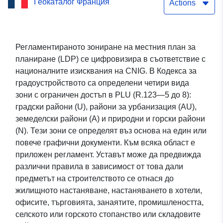
Геокаталог Франция
местния план за
Actions
планиране на Монтегут-
Плантаурел
Регламентираното зониране на местния план за
планиране (LDP) се цифровизира в съответствие с
националните изисквания на CNIG. В Кодекса за
градоустройството са определени четири вида
зони с ограничен достъп в PLU (R.123—5 до 8):
градски райони (U), райони за урбанизация (AU),
земеделски райони (A) и природни и горски райони
(N). Тези зони се определят въз основа на един или
повече графични документи. Към всяка област е
приложен регламент. Уставът може да предвижда
различни правила в зависимост от това дали
предметът на строителството се отнася до
жилищното настаняване, настаняването в хотели,
офисите, търговията, занаятите, промишлеността,
селското или горското стопанство или складовите