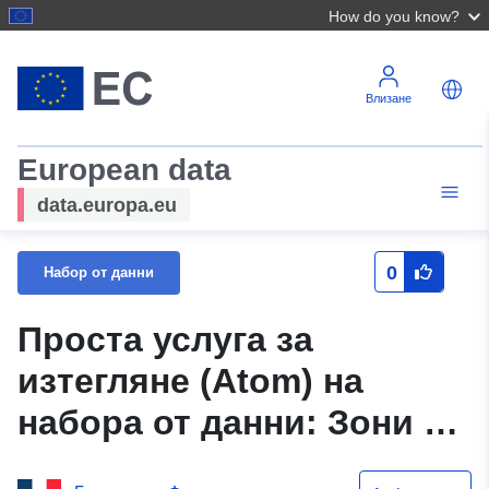
How do you know?
Влизане
European data
data.europa.eu
0
Набор от данни
Проста услуга за
изтегляне (Atom) на
набора от данни: Зони с
ограничен достъп от