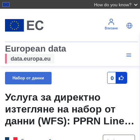
How do you know?
Влизане
European data
data.europa.eu
0
Набор от данни
Услуга за директно
изтегляне на набор от
данни (WFS): PPRN Linear
Informatin 20170005