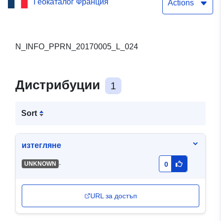
Геокаталог Франция
Actions
N_INFO_PPRN_20170005_L_024
Дистрибуции
1
Sort
изтегляне
-
UNKNOWN
0
URL за достъп