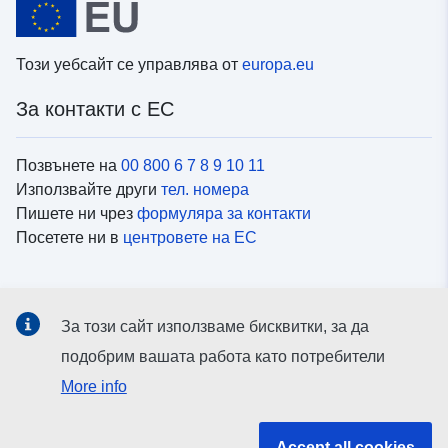
Този уебсайт се управлява от
europa.eu
За контакти с ЕС
Позвънете на
00 800 6 7 8 9 10 11
Използвайте други
тел. номера
Пишете ни чрез
формуляра за контакти
Посетете ни в
центровете на ЕС
Социални медии
За този сайт използваме бисквитки, за да
Вижте профили на ЕС в
социалните медии
подобрим вашата работа като потребители
More info
Институции и органи на ЕС
Accept all cookies