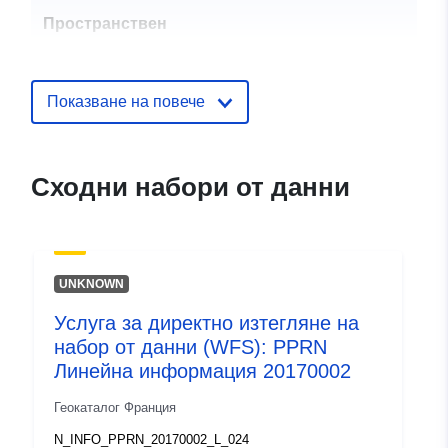
Пространствен
ресурс:
Идентификатор
http://catalogue.geo-
Показване на повече
и:
ide.developpement-
durable.gouv.fr/service/fr-
120066022-wxs-a2cd6980-
Сходни набори от данни
bfa4-44d2-b60e-
99cd8afc8e92
uriRef:
http://data.europa.eu/88u/dataset/fr
UNKNOWN
120066022-srv-962e44a5-fa95-
474e-8910-d71df9c529b2
Услуга за директно изтегляне на
набор от данни (WFS): PPRN
Тип:
Ресурси:
Линейна информация 20170002
http://inspire.ec.europa.eu/metadat
codelist/SpatialDataServiceType/d
Геокаталог Франция
N_INFO_PPRN_20170002_L_024