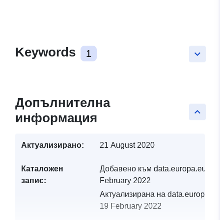
Keywords
1
keyboard_arrow_down
Допълнителна
keyboard_arrow_up
информация
Актуализирано:
21 August 2020
Каталожен
Добавено към data.europa.eu:
19
запис:
February 2022
Актуализирана на data.europa.eu
19 February 2022