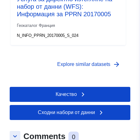
набор от данни (WFS):
Информация за PPRN 20170005
Геокаталог Франция
N_INFO_PPRN_20170005_S_024
arrow_forward
Explore similar datasets
Качество
Сходни набори от данни
Comments
keyboard_arrow_down
0