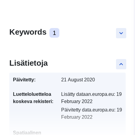
Keywords
1
keyboard_arrow_down
Lisätietoja
keyboard_arrow_up
Päivitetty:
21 August 2020
Luetteloluetteloa
Lisätty dataan.europa.eu:
19
koskeva rekisteri:
February 2022
Päivitetty data.europa.eu:
19
February 2022
Spatiaalinen