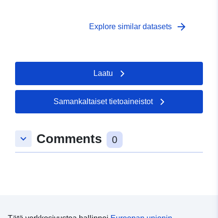
arrow_forward
Explore similar datasets
Laatu
Samankaltaiset tietoaineistot
Comments
keyboard_arrow_down
0