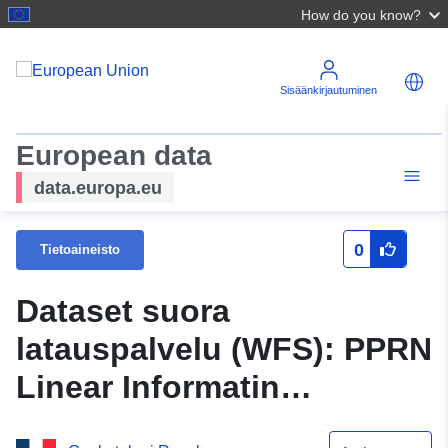
How do you know?
Sisäänkirjautuminen
European data
data.europa.eu
0
Tietoaineisto
Dataset suora
latauspalvelu (WFS): PPRN
Linear Informatin
20170005