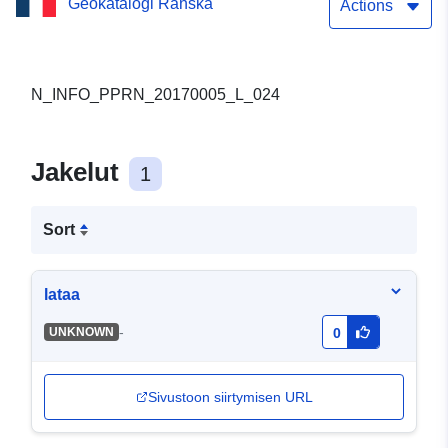
Geokatalogi Ranska
Actions
N_INFO_PPRN_20170005_L_024
Jakelut
1
Sort
lataa
-
UNKNOWN
0
Sivustoon siirtymisen URL