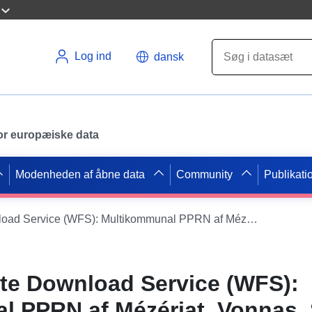
Log ind
dansk
 for europæiske data
Modenheden af åbne data
Community
Publikati
Datasæt Direkte Download Service (WFS): Multikommunal PPRN af Mézériat, Vonnas, Saint-Jean-sur-Veyle, Saint-Julien-sur-Veyle, Saint-Cyr-sur-Menthon, Biziat og Perrex
te Download Service (WFS):
 PPRN af Mézériat, Vonnas, 