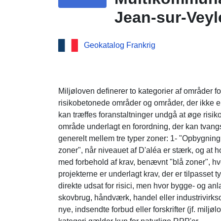
Jean-sur-Veyle
sur-Menthon, 
Geokatalog Frankrig
Miljøloven definerer to kategorier af områder fo
risikobetonede områder og områder, der ikke er d
kan træffes foranstaltninger undgå at øge risik
område underlagt en forordning, der kan tvang
generelt mellem tre typer zoner: 1- "Opbygning
zoner", når niveauet af D'aléa er stærk, og at 
med forbehold af krav, benævnt "blå zoner", hv
projekterne er underlagt krav, der er tilpasset
direkte udsat for risici, men hvor bygge- og an
skovbrug, håndværk, handel eller industrivirkso
nye, indsendte forbud eller forskrifter (jf. miljø