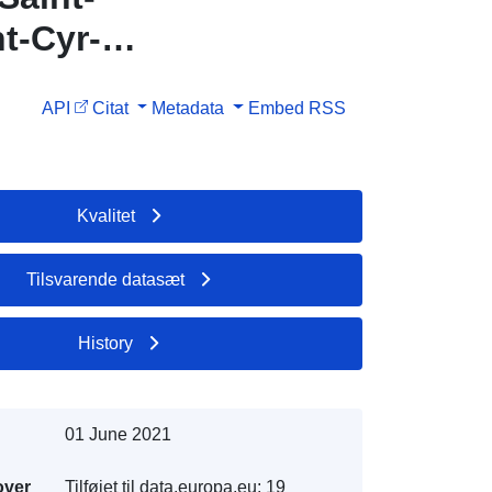
nt-Cyr-
API
Citat
Metadata
Embed
RSS
Kvalitet
Tilsvarende datasæt
History
01 June 2021
over
Tilføjet til data.europa.eu:
19