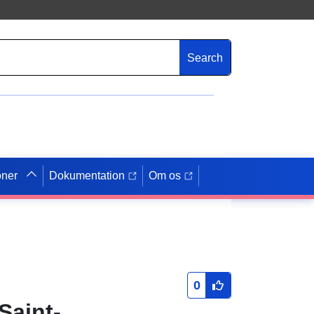
Search
oner
Dokumentation
Om os
0
Saint-