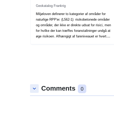
Geokatalog Frankrig
Miljøloven definerer to kategorier af områder for
naturlige RPP'er. (L562-1): risikobetonede områder
og områder, der ikke er direkte udsat for risici, men
for hvilke der kan træffes foranstaltninger undgå at
øge risikoen. Afhængigt af fareniveauet er hvert
område underlagt en forordning, der kan
tvangsfuldbyrdes. Forordningerne skelner generelt
mellem tre typer zoner: 1- "Opbygning af forbudte
områder", såkaldte "røde zoner", når niveauet af
D'aléa er stærk, og at hovedreglen er
byggeforbuddet 2- "arealer" med forbehold af krav,
benævnt "blå zoner", hvor fareniveauet er
gennemsnitligt og at projekterne er underlagt krav,
Comments
der er tilpasset typen af udstedelse; 3 — Områder
keyboard_arrow_down
0
ikke direkte udsat for risici, men hvor bygge- og
anlægsarbejder udvikling eller landbrug, skovbrug,
håndværk, handel eller industrivirksomheder kan
forværre risici eller forårsage nye, indsendte forbud