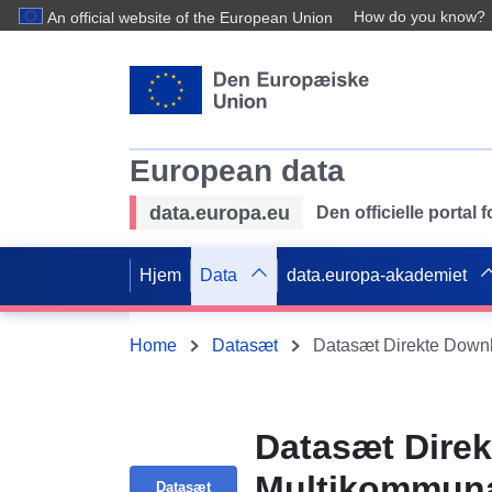
How do you know?
An official website of the European Union
European data
data.europa.eu
Den officielle portal
Hjem
Data
data.europa-akademiet
Home
Datasæt
Datasæt Direk
Multikommunal
Datasæt