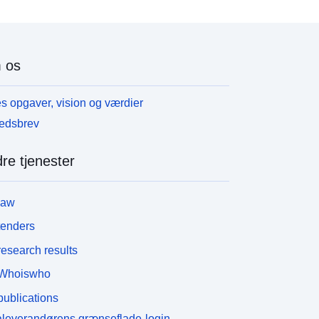
 os
s opgaver, vision og værdier
edsbrev
re tjenester
law
tenders
esearch results
Whoiswho
ublications
leverandørens grænseflade-login