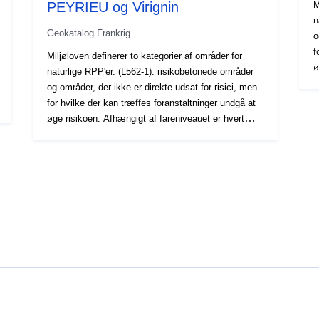
PEYRIEU og Virignin
M
n
Geokatalog Frankrig
o
f
Miljøloven definerer to kategorier af områder for
ø
naturlige RPP'er. (L562-1): risikobetonede områder
o
og områder, der ikke er direkte udsat for risici, men
t
for hvilke der kan træffes foranstaltninger undgå at
m
øge risikoen. Afhængigt af fareniveauet er hvert
o
område underlagt en forordning, der kan
D
tvangsfuldbyrdes. Forordningerne skelner generelt
b
mellem tre typer zoner: 1- "Opbygning af forbudte
b
områder", såkaldte "røde zoner", når niveauet af
g
D'aléa er stærk, og at hovedreglen er
d
byggeforbuddet 2- "arealer" med forbehold af krav,
i
benævnt "blå zoner", hvor fareniveauet er
a
gennemsnitligt og at projekterne er underlagt krav,
h
der er tilpasset typen af udstedelse; 3 — Områder
f
ikke direkte udsat for risici, men hvor bygge- og
e
anlægsarbejder udvikling eller landbrug, skovbrug,
d
håndværk, handel eller industrivirksomheder kan