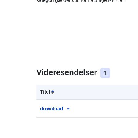
kategori gælder kun for naturlige RPP'er.
Videresendelser
1
Titel
download