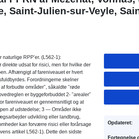
, Saint-Julien-sur-Veyle, Sai
Biziat og Perrex
r naturlige RPP'er. (L562-1):
irekte udsat for risici, men for hvilke der
oen. Afhængigt af fareniveauet er hvert
sfuldbyrdes. Forordningerne skelner
 af forbudte områder", såkaldte "røde
hovedreglen er byggeforbuddet 2- "arealer"
or fareniveauet er gennemsnitligt og at
 typen af udstedelse; 3 — Områder ikke
lægsarbejder udvikling eller landbrug,
Opdateret:
mheder kan forværre risici eller forårsage
lovens artikel L562-1). Dette den sidste
Fortegnelse 