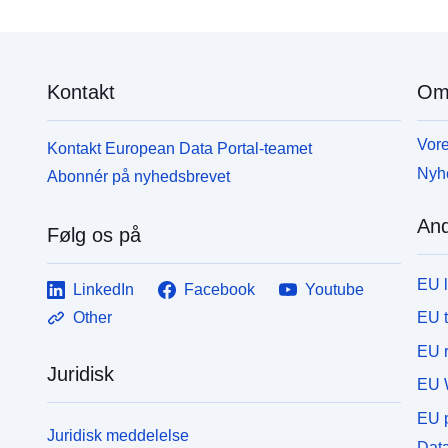
forværre risici eller forårsage nye, indsendte forbud
eller forskrifter (jf. miljølovens artikel L562-1). Dette
den sidste kategori gælder kun for naturlige RPP'er.
Kontakt
Om
Vore
Kontakt European Data Portal-teamet
Nyh
Abonnér på nyhedsbrevet
And
Følg os på
EU 
LinkedIn
Facebook
Youtube
EU 
Other
EU r
Juridisk
EU 
EU p
Juridisk meddelelse
Data