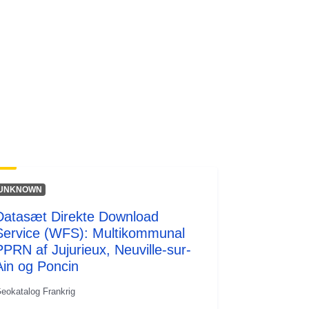
codelist/SpatialDataServiceType/do
wnlo...
UNKNOWN
Datasæt Direkte Download
Service (WFS): Multikommunal
PPRN af Jujurieux, Neuville-sur-
Ain og Poncin
eokatalog Frankrig