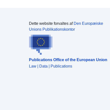
eller forskrifter (jf. miljølovens artikel L562-1). Dette
den sidste kategori gælder kun for naturlige RPP'er.
Dette website forvaltes af
Den Europæiske
Unions Publikationskontor
Publications Office of the European Union
Law | Data | Publications