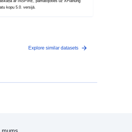
askaņā ar INSPIRE, pamatojoties uz XPlanung
atu kopu 5.0. versijā.
arrow_forward
Explore similar datasets
r mums