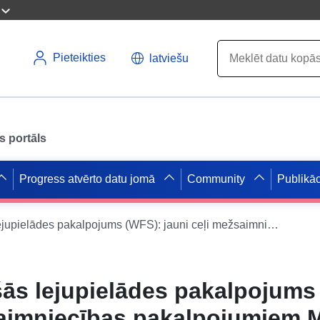
Pieteikties
latviešu
s portāls
Progress atvērto datu jomā
Community
Publikāc
Datu kopas tiešās lejupielādes pakalpojums (WFS): jauni ceļi mežsaimniecības pakalpojumiem Māsas departamentā no 2012. līdz 2016. gadam
šās lejupielādes pakalpojums
saimniecības pakalpojumiem 