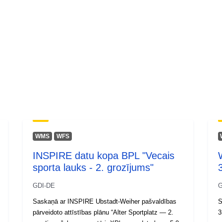
WMS
WFS
INSPIRE datu kopa BPL "Vecais
sporta lauks - 2. grozījums"
GDI-DE
G
Saskaņā ar INSPIRE Ubstadt-Weiher pašvaldības
S
pārveidoto attīstības plānu “Alter Sportplatz — 2.
3