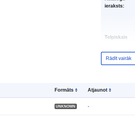
ieraksts:
Telpiskais
resurss:
Rādīt vairāk
Identifikatori:
Formāts
Atjaunot
uriRef:
-
UNKNOWN
Tips: