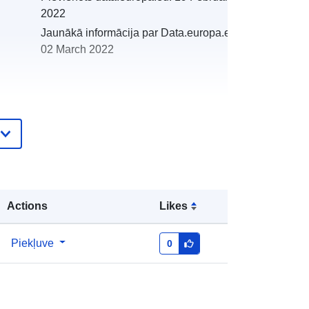
2022
Jaunākā informācija par Data.europa.eu:
02 March 2022
http://catalogue.geo-
ide.developpement-
durable.gouv.fr/service/${uuid.templ
ate.wxs.res.identifier}bb8db50e-
a1ab-4f69-8963-16181d955f63
Actions
Likes
http://data.europa.eu/88u/dataset/fr-
Piekļuve
0
120066022-srv-9633ac14-277a-
484f-b5eb-55f5e6259d87
Avoti: