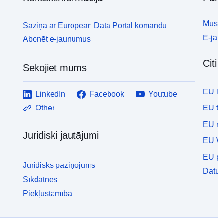
Mūsu
Saziņa ar European Data Portal komandu
E-j
Abonēt e-jaunumus
Cit
Sekojiet mums
EU 
LinkedIn
Facebook
Youtube
EU 
Other
EU r
Juridiski jautājumi
EU 
EU p
Juridisks paziņojums
Datu
Sīkdatnes
Piekļūstamība