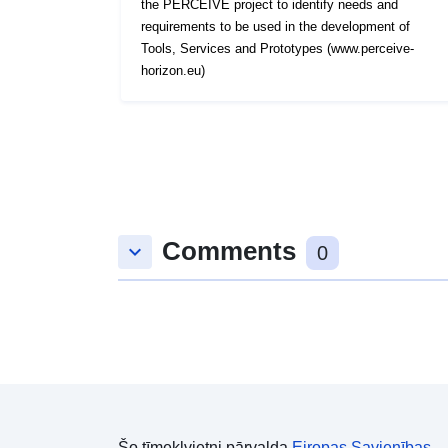
the PERCEIVE project to identify needs and
requirements to be used in the development of
Tools, Services and Prototypes (www.perceive-
horizon.eu)
Comments
keyboard_arrow_down
0
Šo tīmekļvietni pārvalda
Eiropas Savienības