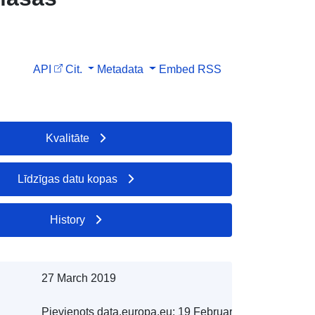
API
Cit.
Metadata
Embed
RSS
Kvalitāte
Līdzīgas datu kopas
History
27 March 2019
Pievienots data.europa.eu:
19 February