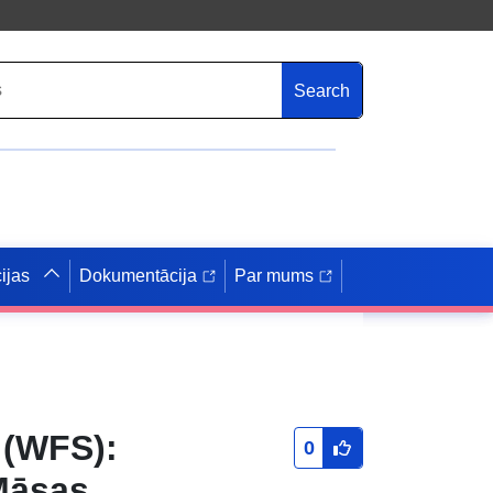
Search
ijas
Dokumentācija
Par mums
 (WFS):
0
Māsas