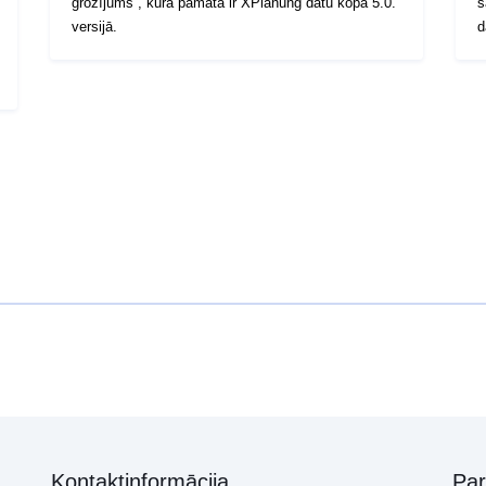
grozījums”, kura pamatā ir XPlanung datu kopa 5.0.
s
versijā.
d
Kontaktinformācija
Pa