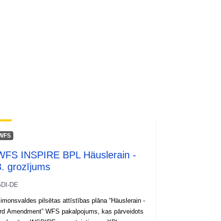
http://inspire.ec.europa.eu/metadata-
codelist/ResourceType/services
WFS
WFS INSPIRE BPL Häuslerain -
3. grozījums
DI-DE
imonsvaldes pilsētas attīstības plāna “Häuslerain -
rd Amendment” WFS pakalpojums, kas pārveidots