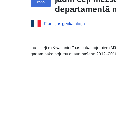
kopa
departamentā n
Francijas ģeokataloga
jauni ceļi mežsaimniecības pakalpojumiem Mā
gadam pakalpojumu atjaunināšana 2012–20