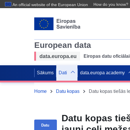
How do you know?
An official website of the European Union
European data
data.europa.eu
Eiropas datu oficiālai
Sākums
Dati
data.europa academy
Home
Datu kopas
Datu kopas tie
Datu
jauni ceļi mež