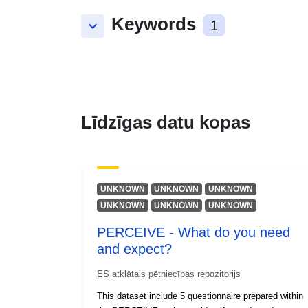
Keywords
keyboard_arrow_down
1
Līdzīgas datu kopas
UNKNOWN
UNKNOWN
UNKNOWN
UNKNOWN
UNKNOWN
UNKNOWN
PERCEIVE - What do you need
and expect?
ES atklātais pētniecības repozitorijs
This dataset include 5 questionnaire prepared within