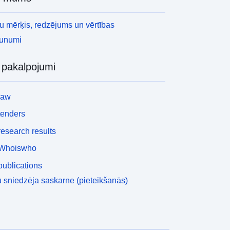
 mērķis, redzējums un vērtības
aunumi
i pakalpojumi
law
tenders
esearch results
Whoiswho
ublications
 sniedzēja saskarne (pieteikšanās)