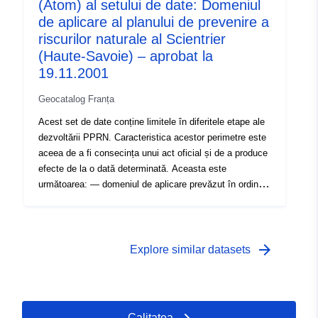
(Atom) al setului de date: Domeniul
anvelopei în care au fost studiate pericolele.
de aplicare al planului de prevenire a
riscurilor naturale al Scientrier
(Haute-Savoie) – aprobat la
19.11.2001
Geocatalog Franța
Acest set de date conține limitele în diferitele etape ale
dezvoltării PPRN. Caracteristica acestor perimetre este
aceea de a fi consecința unui act oficial și de a produce
efecte de la o dată determinată. Aceasta este
următoarea: — domeniul de aplicare prevăzut în ordinul
de prescriere a unui PPR (natural sau tehnologic); —
domeniul de aplicare al expunerii la risc care corespunde
domeniului de aplicare reglementat de PPR aprobat.
Acest perimetru aprobat este un serviciu de utilitate
arrow_forward
Explore similar datasets
(PM1 pentru PPRN-uri și PM3 pentru PPRT); —
domeniul de aplicare al studiului care corespunde
anvelopei în care au fost studiate pericolele.
Calitatea