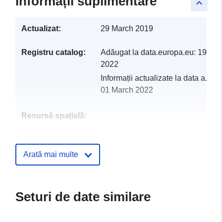
Informații suplimentare
keyboard_arrow_up
Actualizat:
29 March 2019
Registru catalog:
Adăugat la data.europa.eu:
19 Feb
2022
Informații actualizate la data a.eur
01 March 2022
Resursă spațială:
Identificatori:
http://catalogue.geo-
ide.developpement-
Arată mai multe
durable.gouv.fr/service/fr-
120066022-atom-e3b223c6-
0803-41f9-9e89-
Seturi de date similare
6a7d8c067a3e