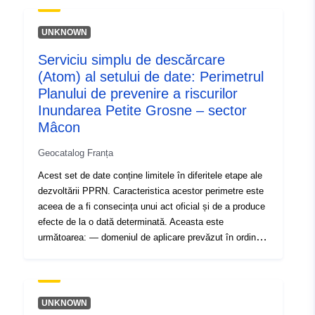
uriRef:
http://data.europa.eu/88u/dataset/fr
120066022-srv-964d5a2b-611a-
UNKNOWN
4691-be40-2495bf155ee8
Serviciu simplu de descărcare
Tip:
Resursă:
(Atom) al setului de date: Perimetrul
http://inspire.ec.europa.eu/metadat
Planului de prevenire a riscurilor
codelist/SpatialDataServiceType/d
Inundarea Petite Grosne – sector
Mâcon
Geocatalog Franța
Acest set de date conține limitele în diferitele etape ale
dezvoltării PPRN. Caracteristica acestor perimetre este
aceea de a fi consecința unui act oficial și de a produce
efecte de la o dată determinată. Aceasta este
următoarea: — domeniul de aplicare prevăzut în ordinul
de prescriere a unui PPR (natural sau tehnologic); —
domeniul de aplicare al expunerii la risc care corespunde
domeniului de aplicare reglementat de PPR aprobat.
Acest perimetru aprobat este un serviciu de utilitate
UNKNOWN
(PM1 pentru PPRN-uri și PM3 pentru PPRT); —