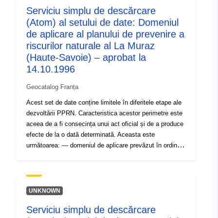
Serviciu simplu de descărcare
domeniul de aplicare al studiului care corespunde
(Atom) al setului de date: Domeniul
anvelopei în care au fost studiate pericolele.
de aplicare al planului de prevenire a
riscurilor naturale al La Muraz
(Haute-Savoie) – aprobat la
14.10.1996
Geocatalog Franța
Acest set de date conține limitele în diferitele etape ale
dezvoltării PPRN. Caracteristica acestor perimetre este
aceea de a fi consecința unui act oficial și de a produce
efecte de la o dată determinată. Aceasta este
următoarea: — domeniul de aplicare prevăzut în ordinul
de prescriere a unui PPR (natural sau tehnologic); —
domeniul de aplicare al expunerii la risc care corespunde
domeniului de aplicare reglementat de PPR aprobat.
Acest perimetru aprobat este un serviciu de utilitate
UNKNOWN
(PM1 pentru PPRN-uri și PM3 pentru PPRT); —
Serviciu simplu de descărcare
domeniul de aplicare al studiului care corespunde