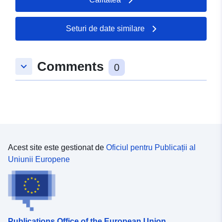
Seturi de date similare
Comments
keyboard_arrow_down
0
Acest site este gestionat de
Oficiul pentru Publicații al
Uniunii Europene
Publications Office of the European Union