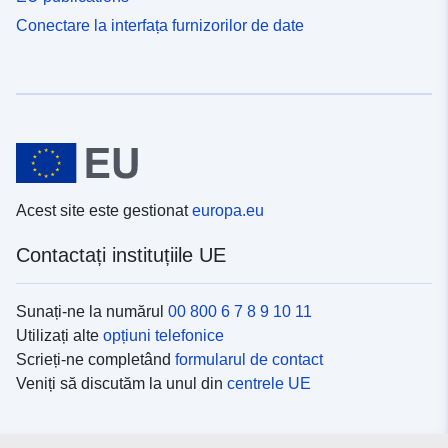
Conectare la interfața furnizorilor de date
Acest site este gestionat
europa.eu
Contactați instituțiile UE
Sunați-ne la numărul
00 800 6 7 8 9 10 11
Utilizați alte
opțiuni telefonice
Scrieți-ne completând
formularul de contact
Veniți să discutăm la unul din
centrele UE
Platformele de comunicare socială