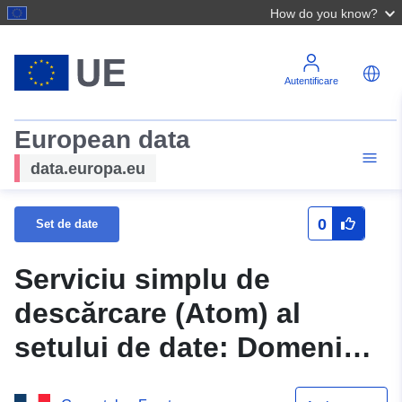
How do you know?
Autentificare
European data
data.europa.eu
0
Set de date
Serviciu simplu de
descărcare (Atom) al
setului de date: Domeniul
de aplicare al planului de