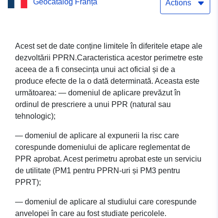
Geocatalog Franța
prevenire a riscurilor
Actions
naturale al Scionzier
(Haute-Savoie) – aprobat
Acest set de date conține limitele în diferitele etape ale
dezvoltării PPRN.Caracteristica acestor perimetre este
la 19.11.2001
aceea de a fi consecința unui act oficial și de a
produce efecte de la o dată determinată. Aceasta este
următoarea: — domeniul de aplicare prevăzut în
ordinul de prescriere a unui PPR (natural sau
tehnologic);
— domeniul de aplicare al expunerii la risc care
corespunde domeniului de aplicare reglementat de
PPR aprobat. Acest perimetru aprobat este un serviciu
de utilitate (PM1 pentru PPRN-uri și PM3 pentru
PPRT);
— domeniul de aplicare al studiului care corespunde
anvelopei în care au fost studiate pericolele.