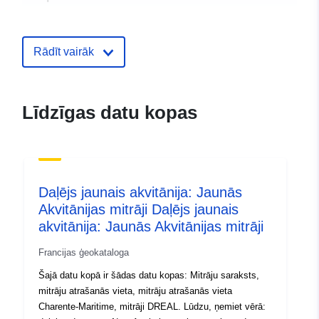
resurss:
Identifikatori:
http://catalogue.geo-
Rādīt vairāk
ide.developpement-
durable.gouv.fr/service/fr-
120066022-wxs-c9497f78-
Līdzīgas datu kopas
8d0a-4462-922c-
02970cce9b98
uriRef:
http://data.europa.eu/88u/dataset/fr
120066022-srv-96587d58-bee2-
Daļējs jaunais akvitānija: Jaunās
4b82-92fb-9f7579a97053
Akvitānijas mitrāji Daļējs jaunais
akvitānija: Jaunās Akvitānijas mitrāji
Tips:
Avoti:
http://inspire.ec.europa.eu/metadat
Francijas ģeokataloga
codelist/SpatialDataServiceType/d
Šajā datu kopā ir šādas datu kopas: Mitrāju saraksts,
mitrāju atrašanās vieta, mitrāju atrašanās vieta
Charente-Maritime, mitrāji DREAL. Lūdzu, ņemiet vērā: