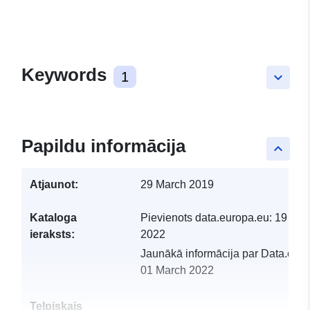
Keywords
1
keyboard_arrow_down
Papildu informācija
keyboard_arrow_up
Atjaunot:
29 March 2019
Kataloga
Pievienots data.europa.eu:
19 Feb
ieraksts:
2022
Jaunākā informācija par Data.euro
01 March 2022
Telpiskais