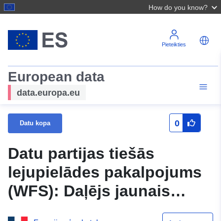
How do you know?
Pieteikties
European data
data.europa.eu
0
Datu kopa
Datu partijas tiešās
lejupielādes pakalpojums
(WFS): Daļējs jaunais
akvitānija: Jaunās