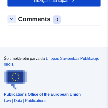
Līdzīgas datu kopas
mitrājiem. Uzmanība, agrīna noteikšana, piemēram,
ņemot vērā tikai fiziognomu, var radīt kļūdu dzīvotņu
identificēšanā. Tas jo īpaši attiecas uz veģetāciju, kurā
Comments
keyboard_arrow_down
0
dominē difūzais Joncs (Juncus effusus). Tā pati
fiziomija ir atrodama dažādās fitosocioloģiskajās grupās.
Šo tīmekļvietni pārvalda
Eiropas Savienības Publikāciju
birojs.
Publications Office of the European Union
Law | Data | Publications