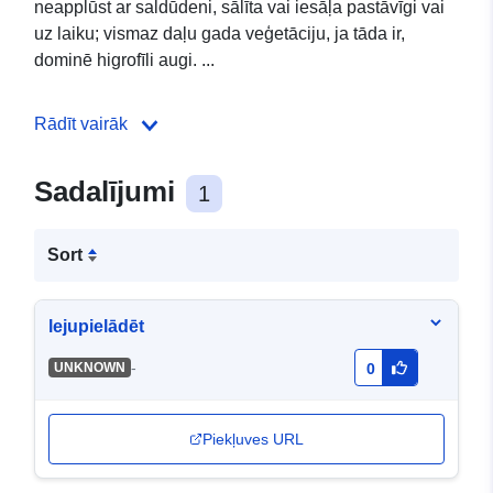
neapplūst ar saldūdeni, sālīta vai iesāļa pastāvīgi vai
uz laiku; vismaz daļu gada veģetāciju, ja tāda ir,
dominē higrofīli augi. ...
Rādīt vairāk
Sadalījumi
1
Sort
lejupielādēt
-
UNKNOWN
0
Piekļuves URL