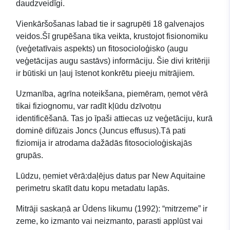
daudzveidīgi.
Vienkāršošanas labad tie ir sagrupēti 18 galvenajos
veidos.Šī grupēšana tika veikta, krustojot fisionomiku
(veģetatīvais aspekts) un fitosocioloģisko (augu
veģetācijas augu sastāvs) informāciju. Šie divi kritēriji
ir būtiski un ļauj īstenot konkrētu pieeju mitrājiem.
Uzmanība, agrīna noteikšana, piemēram, ņemot vērā
tikai fiziognomu, var radīt kļūdu dzīvotņu
identificēšanā. Tas jo īpaši attiecas uz veģetāciju, kurā
dominē difūzais Joncs (Juncus effusus).Tā pati
fiziomija ir atrodama dažādās fitosocioloģiskajās
grupās.
Lūdzu, ņemiet vērā:daļējus datus par New Aquitaine
perimetru skatīt datu kopu metadatu lapās.
Mitrāji saskaņā ar Ūdens likumu (1992): “mitrzeme” ir
zeme, ko izmanto vai neizmanto, parasti applūst vai