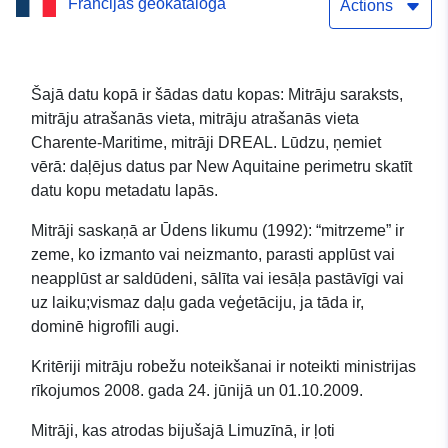
Francijas ģeokataloga
Akvitānijas mitrāji
Actions
Šajā datu kopā ir šādas datu kopas: Mitrāju saraksts,
mitrāju atrašanās vieta, mitrāju atrašanās vieta
Charente-Maritime, mitrāji DREAL. Lūdzu, ņemiet
vērā: daļējus datus par New Aquitaine perimetru skatīt
datu kopu metadatu lapās.
Mitrāji saskaņā ar Ūdens likumu (1992): “mitrzeme” ir
zeme, ko izmanto vai neizmanto, parasti applūst vai
neapplūst ar saldūdeni, sālīta vai iesāļa pastāvīgi vai
uz laiku;vismaz daļu gada veģetāciju, ja tāda ir,
dominē higrofīli augi.
Kritēriji mitrāju robežu noteikšanai ir noteikti ministrijas
rīkojumos 2008. gada 24. jūnijā un 01.10.2009.
Mitrāji, kas atrodas bijušajā Limuzīnā, ir ļoti