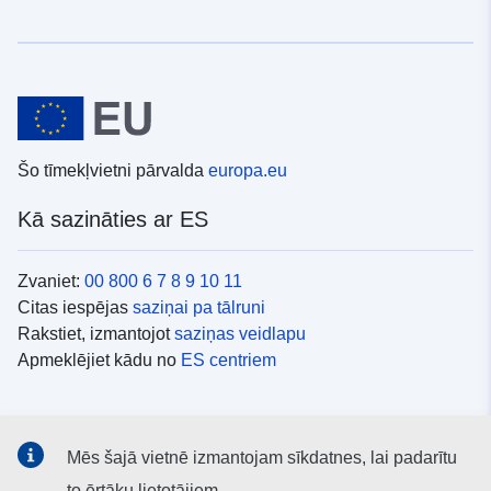
Šo tīmekļvietni pārvalda
europa.eu
Kā sazināties ar ES
Zvaniet:
00 800 6 7 8 9 10 11
Citas iespējas
saziņai pa tālruni
Rakstiet, izmantojot
saziņas veidlapu
Apmeklējiet kādu no
ES centriem
Sociālie mediji
Mēs šajā vietnē izmantojam sīkdatnes, lai padarītu
ES konti
sociālajos medijos
to ērtāku lietotājiem