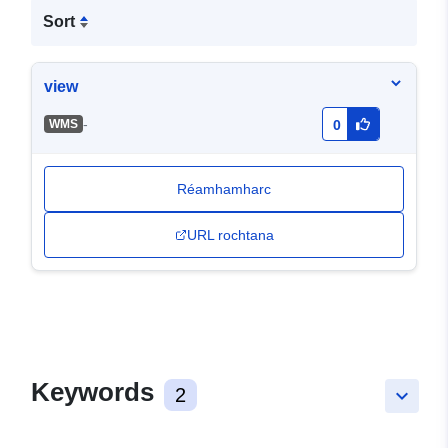
Sort
view
-
WMS
0
Réamhamharc
URL rochtana
Keywords
2
keyboard_arrow_down