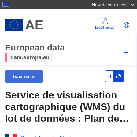
How do you know?
Logáil isteach
European data
data.europa.eu
0
Tacar sonraí
Service de visualisation
cartographique (WMS) du
lot de données : Plan de
prévention des risques