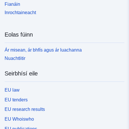
Fianáin
Inrochtaineacht
Eolas fúinn
Ár misean, ár bhfís agus ár luachanna
Nuachtlitir
Seirbhísí eile
EU law
EU tenders
EU research results
EU Whoiswho
EU publications