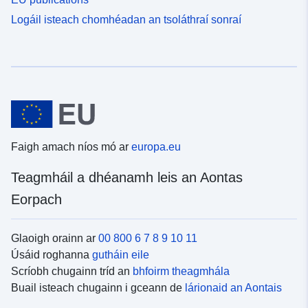
Logáil isteach chomhéadan an tsoláthraí sonraí
Faigh amach níos mó ar
europa.eu
Teagmháil a dhéanamh leis an Aontas
Eorpach
Glaoigh orainn ar
00 800 6 7 8 9 10 11
Úsáid roghanna
gutháin eile
Scríobh chugainn tríd an
bhfoirm theagmhála
Buail isteach chugainn i gceann de
lárionaid an Aontais