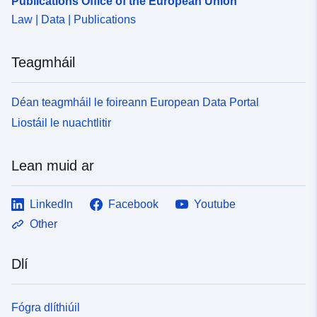
Publications Office of the European Union
Law | Data | Publications
Teagmháil
Déan teagmháil le foireann European Data Portal
Liostáil le nuachtlitir
Lean muid ar
LinkedIn
Facebook
Youtube
Other
Dlí
Fógra dlíthiúil