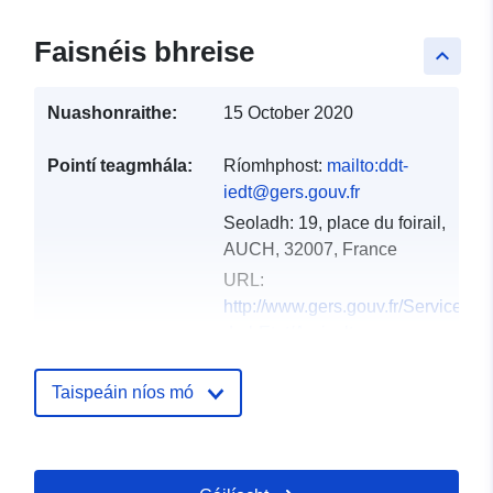
Faisnéis bhreise
keyboard_arrow_up
Nuashonraithe:
15 October 2020
Pointí teagmhála:
Ríomhphost:
mailto:ddt-
iedt@gers.gouv.fr
Seoladh:
19, place du foirail,
AUCH, 32007, France
URL:
http://www.gers.gouv.fr/Services-
de-l-Etat/Agriculture-
environnement-amenag...
Taispeáin níos mó
Taifead Catalóige:
Curtha le data.europa.eu:
18
December 2021
Nuashonraithe ar data.europa.eu: