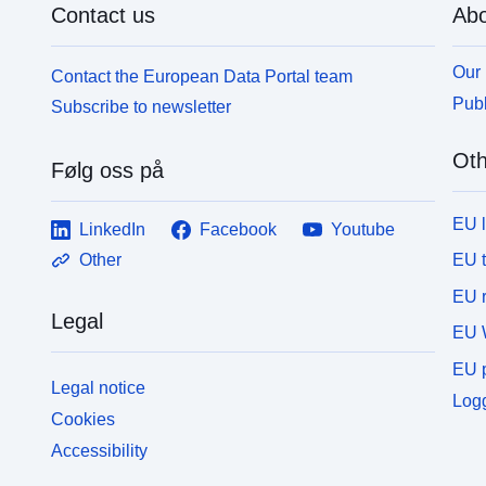
Contact us
Abo
V
neue verursachen könnten, die Verboten oder
U
Vorschriften unterliegen (vgl. Artikel L562-1 des
n
Umweltgesetzbuchs). Letztere Kategorie gilt nur für
Our 
Contact the European Data Portal team
natürliche PPR.
Publ
Subscribe to newsletter
Oth
Følg oss på
EU 
LinkedIn
Facebook
Youtube
EU 
Other
EU r
Legal
EU 
EU p
Legal notice
Logg
Cookies
Accessibility