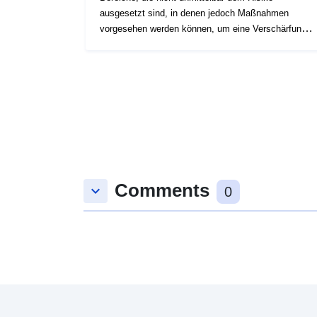
ausgesetzt sind, in denen jedoch Maßnahmen
vorgesehen werden können, um eine Verschärfung
des Risikos zu vermeiden. Je nach Risikostufe wird
jedes Gebiet durchsetzbar geregelt. In den
Verordnungen werden in der Regel drei Arten von
Gebieten unterschieden: 1- „Bauverbotsgebiete“,
sogenannte „rote Zonen“, wenn die Gefahrenhöhe
hoch ist und die allgemeine Regel das Bauverbot
ist; 2- „verschreibungspflichtige Gebiete“, so
genannte „blaue Gebiete“, wenn die Gefahrenstufe
durchschnittlich ist und für die Projekte
Anforderungen gelten, die auf die Art des Problems
Comments
keyboard_arrow_down
0
zugeschnitten sind; 3. Gebiete, die nicht unmittelbar
dem Risiko ausgesetzt sind, in denen aber land-,
forst-, handels-, kaufmännische oder industrielle
Betriebe durch Bauten, Bauwerke, Anlagen oder
landwirtschaftliche, forstwirtschaftliche, gewerbliche
oder industrielle Betriebe Risiken verschärfen oder
neue verursachen könnten, die Verboten oder
Vorschriften unterliegen (vgl. Artikel L562-1 des