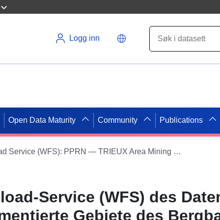
Logg inn
Open Data Maturity
Community
Publications
Dataset Direct Download Service (WFS): PPRN — TRIEUX Area Mining RPP Regulated Area — Bettainvillers (54066)
load-Service (WFS) des Date
mentierte Gebiete des Bergb