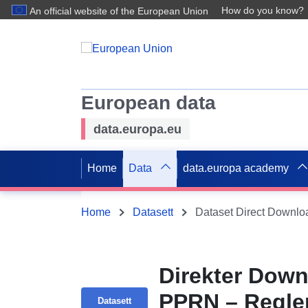
How do you know?
An official website of the European Union
European data
data.europa.eu
Home
Data
data.europa academy
Home
Datasett
Direkter Down
PPRN – Regle
Datasett