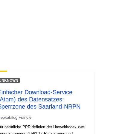
codelist/SpatialDataServiceType/do
wnlo...
UNKNOWN
Einfacher Download-Service
(Atom) des Datensatzes:
Sperrzone des Saarland-NRPN
eokatalog Francie
ür natürliche PPR definiert der Umweltkodex zwei
onenkategorien (L562-1): Risikozonen und