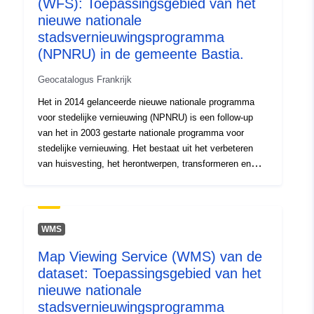
(WFS): Toepassingsgebied van het
Soort:
Bron:
nieuwe nationale
http://inspire.ec.europa.eu/metadat
stadsvernieuwingsprogramma
codelist/ResourceType/services
(NPNRU) in de gemeente Bastia.
Geocatalogus Frankrijk
Het in 2014 gelanceerde nieuwe nationale programma
voor stedelijke vernieuwing (NPNRU) is een follow-up
van het in 2003 gestarte nationale programma voor
stedelijke vernieuwing. Het bestaat uit het verbeteren
van huisvesting, het herontwerpen, transformeren en
rehabiliteren van wijken door sloop en wederopbouw van
sociale woningen en woongebouwen. Dit dossier
vertegenwoordigt de omtrek van het district van
regionaal belang gelegen in de gemeente Bastia,
WMS
gevalideerd in het in 2016 ondertekende
Map Viewing Service (WMS) van de
prefiguratieprotocol. Het in 2014 gelanceerde nieuwe
dataset: Toepassingsgebied van het
nationale programma voor stedelijke vernieuwing
(NPNRU) is een follow-up van het in 2003 gestarte
nieuwe nationale
nationale programma voor stedelijke vernieuwing. Het
stadsvernieuwingsprogramma