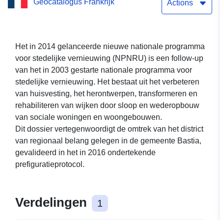
Geocatalogus Frankrijk
het nieuwe nationale
Actions
stadsvernieuwingsprogram
(NPNRU) in de gemeente
Het in 2014 gelanceerde nieuwe nationale programma
voor stedelijke vernieuwing (NPNRU) is een follow-up
Bastia.
van het in 2003 gestarte nationale programma voor
stedelijke vernieuwing. Het bestaat uit het verbeteren
van huisvesting, het herontwerpen, transformeren en
rehabiliteren van wijken door sloop en wederopbouw
van sociale woningen en woongebouwen.
Dit dossier vertegenwoordigt de omtrek van het district
van regionaal belang gelegen in de gemeente Bastia,
gevalideerd in het in 2016 ondertekende
prefiguratieprotocol.
Verdelingen
1