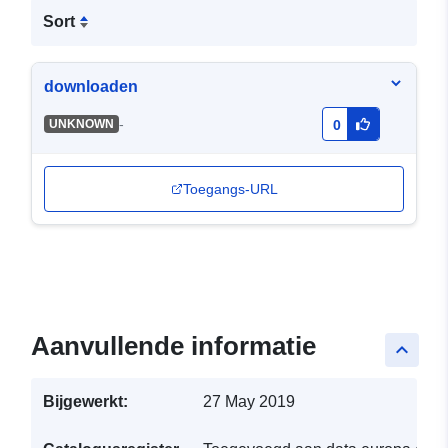
Sort
downloaden
-
UNKNOWN
0
Toegangs-URL
Aanvullende informatie
keyboard_arrow_up
Bijgewerkt:
27 May 2019