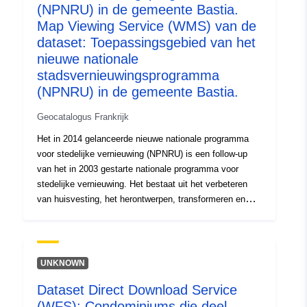
bestaat uit het verbeteren van huisvesting, het
(NPNRU) in de gemeente Bastia.
herontwerpen, transformeren en rehabiliteren van wijken
Map Viewing Service (WMS) van de
door sloop en wederopbouw van sociale woningen en
dataset: Toepassingsgebied van het
woongebouwen. Dit dossier vertegenwoordigt de omtrek
nieuwe nationale
van het district van regionaal belang gelegen in de
stadsvernieuwingsprogramma
gemeente Bastia, gevalideerd in het in 2016
(NPNRU) in de gemeente Bastia.
ondertekende prefiguratieprotocol.
Geocatalogus Frankrijk
Het in 2014 gelanceerde nieuwe nationale programma
voor stedelijke vernieuwing (NPNRU) is een follow-up
van het in 2003 gestarte nationale programma voor
stedelijke vernieuwing. Het bestaat uit het verbeteren
van huisvesting, het herontwerpen, transformeren en
rehabiliteren van wijken door sloop en wederopbouw van
sociale woningen en woongebouwen. Dit dossier
vertegenwoordigt de omtrek van het district van
regionaal belang gelegen in de gemeente Bastia,
UNKNOWN
gevalideerd in het in 2016 ondertekende
Dataset Direct Download Service
prefiguratieprotocol.
(WFS): Condominiums die deel