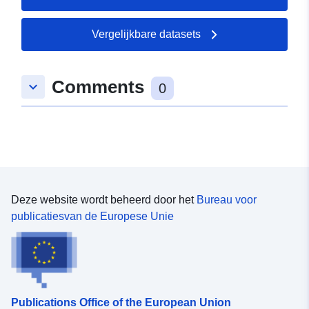
wederopbouw van sociale woningen en woongebouwen.
Dit dossier vertegenwoordigt de afbakening van de drie
steden van sociale huisvesting van het HLM-kantoor die
Vergelijkbare datasets
zijn opgenomen in de perimeter die is gevalideerd in het
in 2016 ondertekende prefiguratieprotocol.
Comments
keyboard_arrow_down
0
Deze website wordt beheerd door het
Bureau voor
publicatiesvan de Europese Unie
Publications Office of the European Union