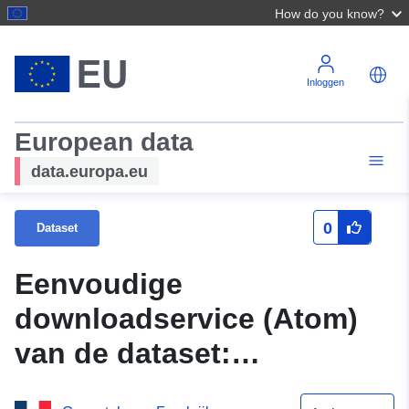
How do you know?
Inloggen
European data
data.europa.eu
0
Dataset
Eenvoudige
downloadservice (Atom)
van de dataset:
Toepassingsgebied van