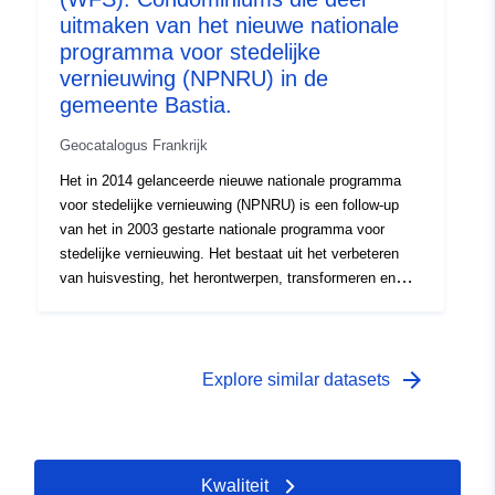
uitmaken van het nieuwe nationale
programma voor stedelijke
vernieuwing (NPNRU) in de
gemeente Bastia.
Geocatalogus Frankrijk
Het in 2014 gelanceerde nieuwe nationale programma
voor stedelijke vernieuwing (NPNRU) is een follow-up
van het in 2003 gestarte nationale programma voor
stedelijke vernieuwing. Het bestaat uit het verbeteren
van huisvesting, het herontwerpen, transformeren en
rehabiliteren van wijken door sloop en wederopbouw van
sociale woningen en woongebouwen. Dit dossier
vertegenwoordigt de afbakening van de drie steden van
sociale huisvesting van het HLM-kantoor die zijn
arrow_forward
Explore similar datasets
opgenomen in de perimeter die is gevalideerd in het in
2016 ondertekende prefiguratieprotocol. Het bestaat uit
het verbeteren van huisvesting, het herontwerpen,
transformeren en rehabiliteren van wijken door sloop en
Kwaliteit