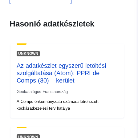
durable.gouv.fr/service/fr-
120066022-atom-fdf7775a-
b0e1-4a6a-b5ce-
Hasonló adatkészletek
f96c9911b6b2
uriRef:
http://data.europa.eu/88u/dataset/fr
120066022-srv-9678cc44-7f0b-
UNKNOWN
4f8f-adc2-14fd72fa9dd1
Az adatkészlet egyszerű letöltési
Típus:
Erőforrás:
szolgáltatása (Atom): PPRI de
http://inspire.ec.europa.eu/metadat
Comps (30) – kerület
codelist/ResourceType/services
Geokatalógus Franciaország
A Comps önkormányzata számára létrehozott
kockázatkezelési terv hatálya
UNKNOWN