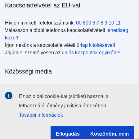
Kapcsolatfelvétel az EU-val
Hívjon minket! Telefonszámunk:
00 800 6 7 8 9 10 11
Válasszon a többi telefonos kapcsolatfelvételi
lehetőség
közül!
Írjon nekünk a kapcsolatfelvételi
űrlap kitöltésével!
Jöjjön el személyesen az
uniós központok egyikébe!
Közösségi média
Kövesse az EU
közösségi oldalait!
Ez az oldal cookie-kat (sütiket) használ a
felhasználói élmény javítása érdekében
Uniós intézmények és szervek
További információk
Keresés az uniós intézmények és szervek körében
Elfogadás
Köszönöm, nem