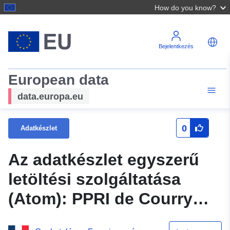
How do you know?
Bejelentkezés
European data
data.europa.eu
0
Adatkészlet
Az adatkészlet egyszerű
letöltési szolgáltatása
(Atom): PPRI de Courry
(30) – kerület