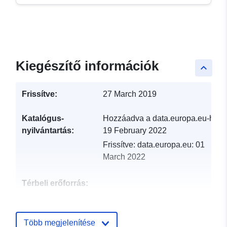
Kiegészítő információk
keyboard_arrow_up
Frissítve:
27 March 2019
Katalógus-
Hozzáadva a data.europa.eu-hoz:
nyilvántartás:
19 February 2022
Frissítve: data.europa.eu:
01
March 2022
Térbeli erőforrás:
Azonosítók:
http://catalogue.geo-
ide.developpement-
Több megjelenítése