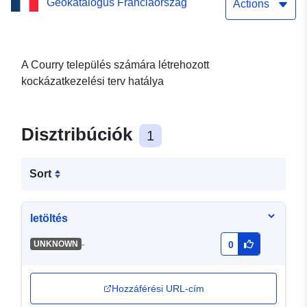
Geokatalógus Franciaország
Actions
A Courry település számára létrehozott
kockázatkezelési terv hatálya
Disztribúciók
1
Sort
letöltés
-
UNKNOWN
0
Hozzáférési URL-cím