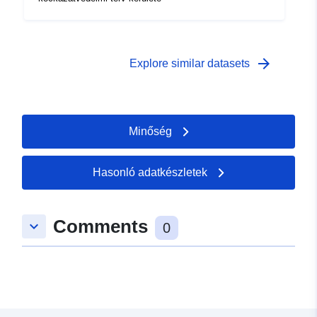
arrow_forward
Explore similar datasets
Minőség
Hasonló adatkészletek
Comments
keyboard_arrow_down
0