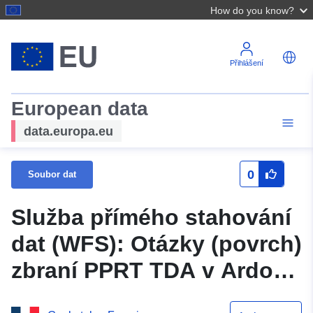
How do you know?
Přihlášení
European data
data.europa.eu
0
Soubor dat
Služba přímého stahování
dat (WFS): Otázky (povrch)
zbraní PPRT TDA v Ardonu
a La Ferté Saint Aubin