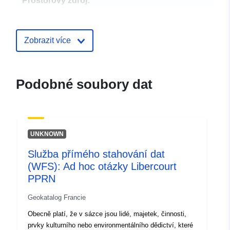
Prostorový zdroj:
Identifikátory:
http://catalogue.geo-
ide.developpement-
Zobrazit více
durable.gouv.fr/service/fr-
120066022-wxs-a178c8c4-
cabe-4624-a7a7-
Podobné soubory dat
1477ce130116
uriRef:
http://data.europa.eu/88u/dataset/fr
120066022-srv-968310cf-613b-
UNKNOWN
4ae3-a020-4bb316d6c0a3
Služba přímého stahování dat
Typ:
Datový zdroj:
(WFS): Ad hoc otázky Libercourt
http://inspire.ec.europa.eu/metadat
PPRN
codelist/ResourceType/services
Geokatalog Francie
Obecně platí, že v sázce jsou lidé, majetek, činnosti,
prvky kulturního nebo environmentálního dědictví, které