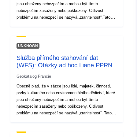
jsou ohroženy nebezpečím a mohou být tímto
nebezpečím zasaženy nebo poškozeny. Citlivost
problému na nebezpečí se nazývá „zranitelnost“.Tato
třída objektů spojuje všechny otázky, které byly řešeny
ve studii RPP. Problém je datovaný předmět, jehož
posouzení závisí na účelu RPP a jeho zranitelnosti vůči
zkoumaným rizikům. Problém PPR lze proto zvážit
UNKNOWN
(nebo nikoli) v závislosti na typu nebo typech řešeného
Služba přímého stahování dat
nebezpečí. Tyto prvky tvoří základ znalostí o krajinném
(WFS): Otázky ad hoc Liane PPRN
pokryvu nezbytné pro rozvoj RPP, ve studijní oblasti
nebo v jeho blízkosti, v době analýzy problematiky.
Geokatalog Francie
Údaje o těchto otázkách představují fotografii
(figenciální a ne vyčerpávající) majetku a osob
Obecně platí, že v sázce jsou lidé, majetek, činnosti,
vystavených nebezpečí v době vypracování plánu
prvky kulturního nebo environmentálního dědictví, které
prevence rizik. Tyto údaje nejsou po schválení RPP
jsou ohroženy nebezpečím a mohou být tímto
aktualizovány. V praxi se již nepoužívají: tyto problémy
nebezpečím zasaženy nebo poškozeny. Citlivost
jsou podle potřeby přepočítány pomocí aktuálních zdrojů
problému na nebezpečí se nazývá „zranitelnost“. Tato
údajů.
objektová třída spojuje všechny otázky, které byly
řešeny ve studii RPP. Problém je datovaný předmět,
jehož posouzení závisí na účelu RPP a jeho