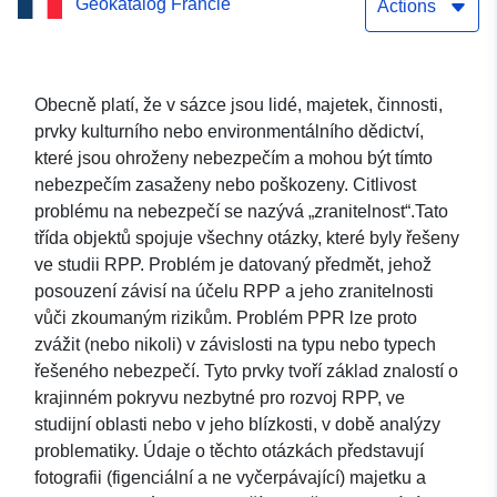
Geokatalog Francie
Actions
Obecně platí, že v sázce jsou lidé, majetek, činnosti,
prvky kulturního nebo environmentálního dědictví,
které jsou ohroženy nebezpečím a mohou být tímto
nebezpečím zasaženy nebo poškozeny. Citlivost
problému na nebezpečí se nazývá „zranitelnost“.Tato
třída objektů spojuje všechny otázky, které byly řešeny
ve studii RPP. Problém je datovaný předmět, jehož
posouzení závisí na účelu RPP a jeho zranitelnosti
vůči zkoumaným rizikům. Problém PPR lze proto
zvážit (nebo nikoli) v závislosti na typu nebo typech
řešeného nebezpečí. Tyto prvky tvoří základ znalostí o
krajinném pokryvu nezbytné pro rozvoj RPP, ve
studijní oblasti nebo v jeho blízkosti, v době analýzy
problematiky. Údaje o těchto otázkách představují
fotografii (figenciální a ne vyčerpávající) majetku a