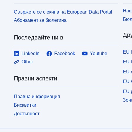
Наш
Свържете се с екипа на European Data Portal
Бюл
Абонамент за бюлетина
Дру
Последвайте ни в
EU 
LinkedIn
Facebook
Youtube
EU 
Other
EU r
Правни аспекти
EU 
EU p
Правна информация
Зон
Бисквитки
Достъпност