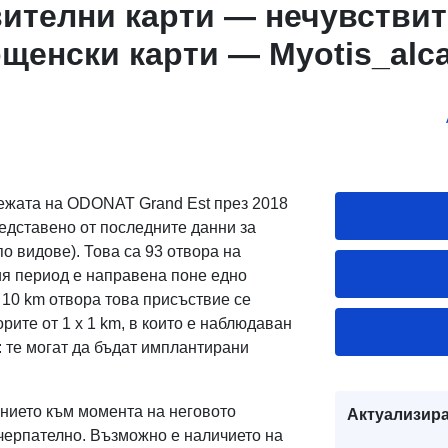
вителни карти — нечувстви
ощенски карти — Myotis_alc
thoe) Проста услуга за изтег
ора от данни: Чувствителни
ни претеглени пощенски ка
e (Murin d’Alcathoe)
режата на ODONAT Grand Est през 2018
едставено от последните данни за
о видове). Това са 93 отвора на
ния период е направена поне едно
 10 km отвора това присъствие се
рите от 1 x 1 km, в които е наблюдаван
: те могат да бъдат имплантирани
анието към момента на неговото
Актуализира
изчерпателно. Възможно е наличието на