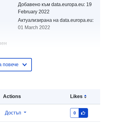
Добавено към data.europa.eu:
19
February 2022
Актуализирана на data.europa.eu:
01 March 2022
вен
а повече
тор
http://catalogue.geo-
ide.developpement-
durable.gouv.fr/service/fr-
120066022-atom-b4900f58-d174-
4577-8910-fccc39063ec0
Actions
Likes
http://data.europa.eu/88u/dataset/fr-
Достъп
0
120066022-srv-96bd7d07-6eb5-
4cbf-bb70-204fefc29b4e