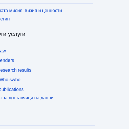
ата мисия, визия и ценности
етин
ги услуги
law
tenders
esearch results
Whoiswho
ublications
а за доставчици на данни