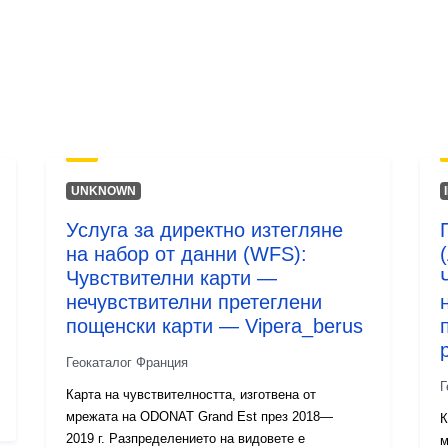
Тип:
UNKNOWN
Услуга за директно изтегляне
на набор от данни (WFS):
Чувствителни карти —
нечувствителни претеглени
пощенски карти — Vipera_berus
Геокаталог Франция
Г
Карта на чувствителността, изготвена от
мрежата на ODONAT Grand Est през 2018—
К
2019 г. Разпределението на видовете е
м