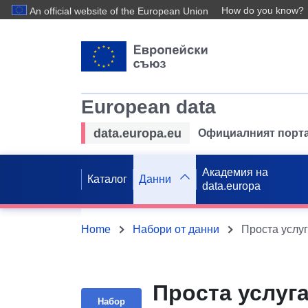
How do you know?
An official website of the European Union
European data
data.europa.eu
Официалният порта
Академия на
Каталог
Данни
data.europa
Home
Набори от данни
Проста услуга
Набор