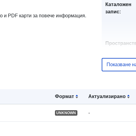
Каталожен
запис:
кто и PDF карти за повече информация.
Пространст
ресурс:
Показване н
Идентифика
и:
Формат
Актуализирано
uriRef:
-
UNKNOWN