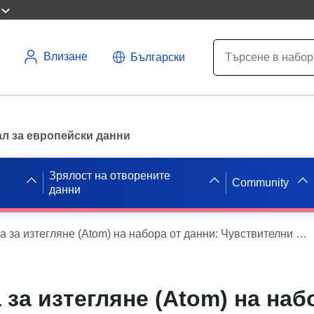
Влизане
Български
л за европейски данни
Зрялост на отворените
Community
данни
Проста услуга за изтегляне (Atom) на набора от данни: Чувствителни карти — нечувствителни претеглени пощенски карти — Myotis_alcathoe (Murin d’Alcathoe) Проста услуга за изтегляне (Atom) на набора от данни: Чувствителни карти — нечувствителни претеглени пощенски карти — Myotis_alcathoe (Murin d’Alcathoe)
 за изтегляне (Atom) на наб