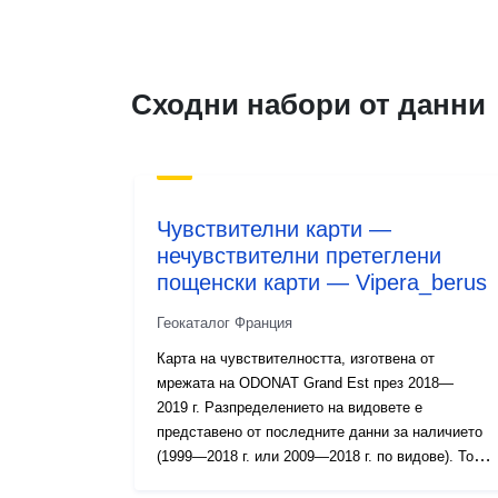
Сходни набори от данни
Чувствителни карти —
нечувствителни претеглени
пощенски карти — Vipera_berus
Геокаталог Франция
Карта на чувствителността, изготвена от
мрежата на ODONAT Grand Est през 2018—
2019 г. Разпределението на видовете е
представено от последните данни за наличието
(1999—2018 г. или 2009—2018 г. по видове). Това
са 93 отвора на Lambert 10 x 10 km, при които