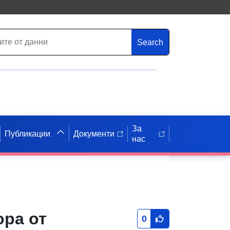
Search
За
Публикации
Документи
нас
ора от
0