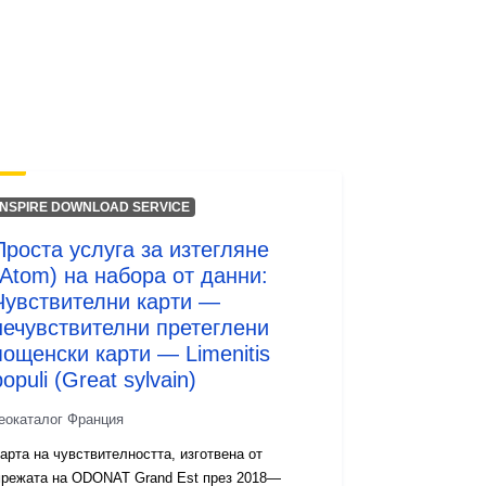
Ресурси:
http://inspire.ec.europa.eu/metadata-
codelist/SpatialDataServiceType/do
wnlo...
INSPIRE DOWNLOAD SERVICE
Проста услуга за изтегляне
(Atom) на набора от данни:
Чувствителни карти —
нечувствителни претеглени
пощенски карти — Limenitis
populi (Great sylvain)
еокаталог Франция
арта на чувствителността, изготвена от
режата на ODONAT Grand Est през 2018—