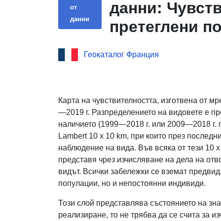
данни: Чувст
от
данни
претеглени п
(Murin d’Alca
Геокаталог Франция
(Atom) на наб
нечувствител
Myotis_alcatho
Карта на чувствителността, изготвена от м
—2019 г. Разпределението на видовете е пр
наличието (1999—2018 г. или 2009—2018 г. п
Lambert 10 x 10 km, при които през послед
наблюдение на вида. Във всяка от тези 10 х
представя чрез изчисляване на дела на отво
видът. Всички забележки се вземат предвид
популации, но и непостоянни индивиди.
Този слой представлява състоянието на зн
реализиране, то не трябва да се счита за 