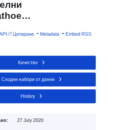
телни
athoe
ляне
API
Цитиране
Metadata
Embed
RSS
 карти —
рти —
Качество
Сходни набори от данни
History
но:
27 July 2020