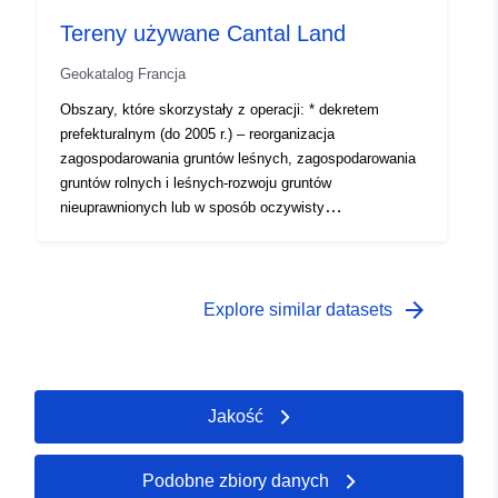
i polubowne przenoszenie budynków wiejskich –
Tereny używane Cantal Land
zagospodarowanie gruntów nieuprawnionych.Działania
bieżące i zakończone zostaną wyróżnione (ii)działaniami
Geokatalog Francja
tzw. „art. 10” prowadzonymi zgodnie z art. od L123-24 do
L123-26 kodeksu rolnego.
Obszary, które skorzystały z operacji: * dekretem
prefekturalnym (do 2005 r.) – reorganizacja
zagospodarowania gruntów leśnych, zagospodarowania
gruntów rolnych i leśnych-rozwoju gruntów
nieuprawnionych lub w sposób oczywisty
niedostatecznie eksploatowanych* decyzją Prezesa
Rady Generalnej (od 2006 r.) – zagospodarowanie
gruntów rolnych i leśnych oraz polubowne przekazanie
budynków wiejskich – zagospodarowanie gruntów
arrow_forward
Explore similar datasets
nieuprawnionych.Obecne i zakończone operacje
zostaną wyróżnione (ii) tak zwane „art. 10” realizowane
na podstawie art. L123-24 do L123-26 Kodeksu rolnego
Jakość
Podobne zbiory danych