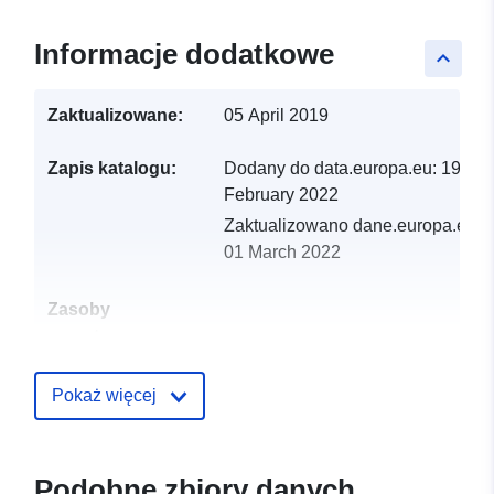
Informacje dodatkowe
keyboard_arrow_up
Zaktualizowane:
05 April 2019
Zapis katalogu:
Dodany do data.europa.eu:
19
February 2022
Zaktualizowano dane.europa.eu:
01 March 2022
Zasoby
przestrzenne:
Identyfikatory:
http://catalogue.geo-
Pokaż więcej
ide.developpement-
durable.gouv.fr/service/fr-
120066022-wxs-a4081df7-
Podobne zbiory danych