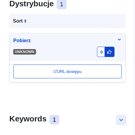
Dystrybucje
1
Sort
Pobierz
-
UNKNOWN
0
URL dostępu
Keywords
1
keyboard_arrow_down