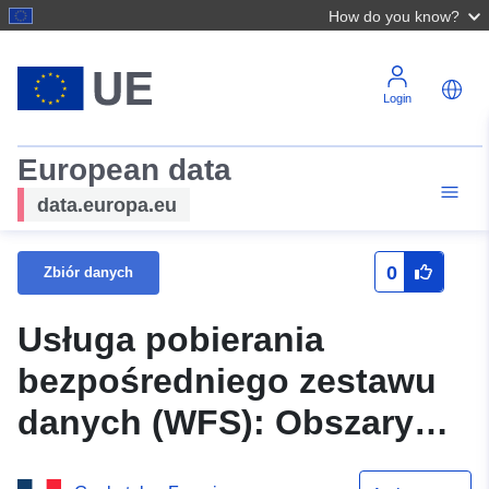
How do you know?
Login
European data
data.europa.eu
0
Zbiór danych
Usługa pobierania
bezpośredniego zestawu
danych (WFS): Obszary
pod zabudową gruntową w