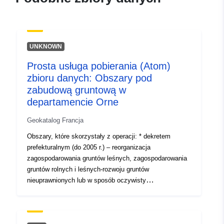
339f-4c91-aa81-
32af42ca818e
uriRef:
http://data.europa.eu/88u/dataset/fr
UNKNOWN
120066022-srv-96d1b57a-07e4-
455b-b1ef-a74d93864af3
Prosta usługa pobierania (Atom)
zbioru danych: Obszary pod
Typ:
Zasób:
zabudową gruntową w
http://inspire.ec.europa.eu/metadat
departamencie Orne
codelist/SpatialDataServiceType/d
Geokatalog Francja
Obszary, które skorzystały z operacji: * dekretem
prefekturalnym (do 2005 r.) – reorganizacja
zagospodarowania gruntów leśnych, zagospodarowania
gruntów rolnych i leśnych-rozwoju gruntów
nieuprawnionych lub w sposób oczywisty
niedostatecznie eksploatowanych* decyzją Prezesa
Rady Generalnej (od 2006 r.) – zagospodarowanie
gruntów rolnych i leśnych oraz polubowne przekazanie