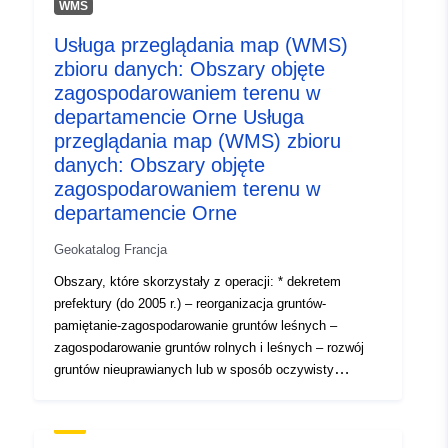
budynków wiejskich – zagospodarowanie gruntów
WMS
nieuprawnionych.Obecne i zakończone operacje
Usługa przeglądania map (WMS)
zostaną wyróżnione (ii) tak zwane „art. 10” realizowane
zbioru danych: Obszary objęte
na podstawie art. L123-24 do L123-26 Kodeksu rolnego
zagospodarowaniem terenu w
departamencie Orne Usługa
przeglądania map (WMS) zbioru
danych: Obszary objęte
zagospodarowaniem terenu w
departamencie Orne
Geokatalog Francja
Obszary, które skorzystały z operacji: * dekretem
prefektury (do 2005 r.) – reorganizacja gruntów-
pamiętanie-zagospodarowanie gruntów leśnych –
zagospodarowanie gruntów rolnych i leśnych – rozwój
gruntów nieuprawianych lub w sposób oczywisty
niedostatecznie eksploatowanych* decyzją
Przewodniczącego Rady Generalnej (od 2006 r.) –
zagospodarowanie gruntów rolnych i leśnych – wymiana