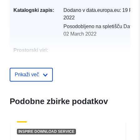
Katalogski zapis:
Dodano v data.europa.eu:
19 Febr
2022
Posodobljeno na spletišču Data.e
02 March 2022
Prostorski viri:
Identifikatorji:
http://catalogue.geo-
ide.developpement-
Prikaži več
durable.gouv.fr/service/fr-
120066022-wxs-6d652a1a-
9912-47db-b1ac-
Podobne zbirke podatkov
26c9056d1e31
uriRef:
http://data.europa.eu/88u/dataset/fr
120066022-srv-971f0a16-f8b2-
INSPIRE DOWNLOAD SERVICE
4c53-9f4c-c98db47a8902