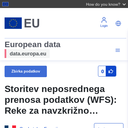
How do you know?
Login
European data
data.europa.eu
0
Zbirka podatkov
Storitev neposrednega
prenosa podatkov (WFS):
Reke za navzkrižno
skladnost v departmaju