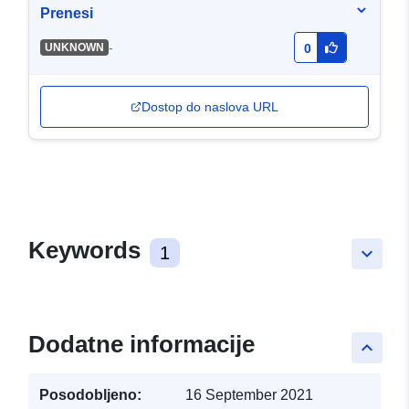
Prenesi
-
UNKNOWN
0
Dostop do naslova URL
Keywords
1
keyboard_arrow_down
Dodatne informacije
keyboard_arrow_up
Posodobljeno:
16 September 2021