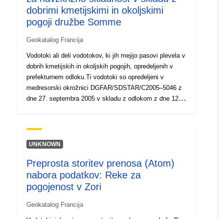
dobrimi kmetijskimi in okoljskimi
pogoji družbe Somme
Geokatalog Francija
Vodotoki ali deli vodotokov, ki jih mejijo pasovi plevela v
dobrih kmetijskih in okoljskih pogojih, opredeljenih v
prefekturnem odloku.Ti vodotoki so opredeljeni v
medresorski okrožnici DGFAR/SDSTAR/C2005–5046 z
dne 27. septembra 2005 v skladu z odlokom z dne 12.
januarja 2005, sprejetim za uporabo členov R.615–10 in
R.615–12 kmetijskega zakonika in ki se nanašajo na
okoljsko pokritost in pravila rotacije.
UNKNOWN
Preprosta storitev prenosa (Atom)
nabora podatkov: Reke za
pogojenost v Zori
Geokatalog Francija