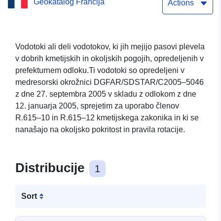
Geokatalog Francija
Cher
Actions
Vodotoki ali deli vodotokov, ki jih mejijo pasovi plevela
v dobrih kmetijskih in okoljskih pogojih, opredeljenih v
prefekturnem odloku.Ti vodotoki so opredeljeni v
medresorski okrožnici DGFAR/SDSTAR/C2005–5046
z dne 27. septembra 2005 v skladu z odlokom z dne
12. januarja 2005, sprejetim za uporabo členov
R.615–10 in R.615–12 kmetijskega zakonika in ki se
nanašajo na okoljsko pokritost in pravila rotacije.
Distribucije
1
Sort