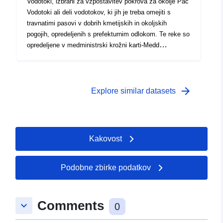
Vodotoki, izbrani za vzpostavitev pokrova za okolje Pac
Vodotoki ali deli vodotokov, ki jih je treba omejiti s
travnatimi pasovi v dobrih kmetijskih in okoljskih
pogojih, opredeljenih s prefekturnim odlokom. Te reke so
opredeljene v medministrski krožni karti-Medd
DGFAR/SDSTAR/C2005–5046 z dne 27. septembra
2005 v skladu z Odlokom z dne 12. januarja 2005 o
uporabi členov R.615–10 in R.615–12 kmetijskega
zakonika ter o pravilih glede pokrovnosti okolja in
arrow_forward
Explore similar datasets
rotacije.
Kakovost
Podobne zbirke podatkov
Comments
keyboard_arrow_down
0