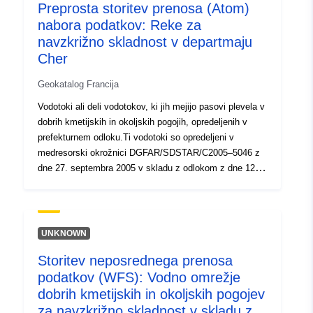
Preprosta storitev prenosa (Atom)
Tip:
Vir:
nabora podatkov: Reke za
http://inspire.ec.europa.eu/metadat
navzkrižno skladnost v departmaju
codelist/ResourceType/services
Cher
Geokatalog Francija
Vodotoki ali deli vodotokov, ki jih mejijo pasovi plevela v
dobrih kmetijskih in okoljskih pogojih, opredeljenih v
prefekturnem odloku.Ti vodotoki so opredeljeni v
medresorski okrožnici DGFAR/SDSTAR/C2005–5046 z
dne 27. septembra 2005 v skladu z odlokom z dne 12.
januarja 2005, sprejetim za uporabo členov R.615–10 in
R.615–12 kmetijskega zakonika in ki se nanašajo na
okoljsko pokritost in pravila rotacije.
UNKNOWN
Storitev neposrednega prenosa
podatkov (WFS): Vodno omrežje
dobrih kmetijskih in okoljskih pogojev
za navzkrižno skladnost v skladu z