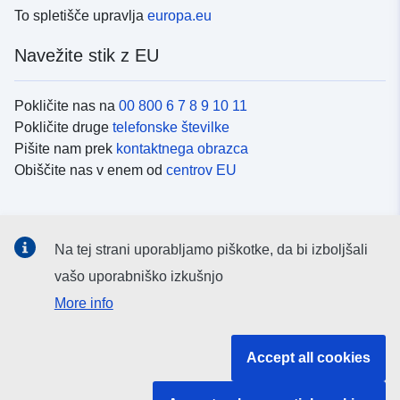
To spletišče upravlja
europa.eu
Navežite stik z EU
Pokličite nas na
00 800 6 7 8 9 10 11
Pokličite druge
telefonske številke
Pišite nam prek
kontaktnega obrazca
Obiščite nas v enem od
centrov EU
Družbeni mediji
Na tej strani uporabljamo piškotke, da bi izboljšali
Iskanje po
družbenih medijih EU
vašo uporabniško izkušnjo
More info
Institucije in organi EU
Accept all cookies
Iskanje po institucijah in organih EU