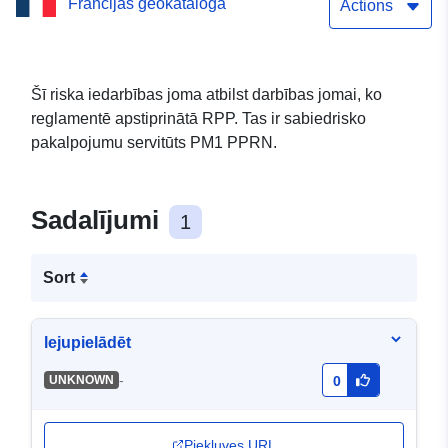
Francijas ģeokataloga
LUNEVILLE (54329) Datu
Actions
kopas vienkārša
lejupielādes pakalpojums
Šī riska iedarbības joma atbilst darbības jomai, ko
reglamentē apstiprinātā RPP. Tas ir sabiedrisko
(Atom): PPRN — RPP
pakalpojumu servitūts PM1 PPRN.
perimetra plūdi —
LUNEVILLE (54329)
Sadalījumi
1
Sort
lejupielādēt
-
UNKNOWN
0
Piekļuves URL