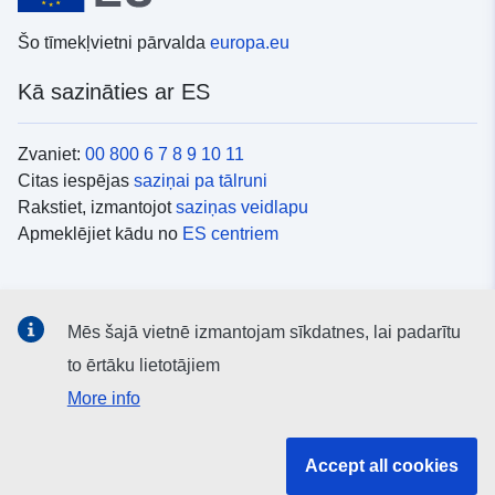
Šo tīmekļvietni pārvalda
europa.eu
Kā sazināties ar ES
Zvaniet:
00 800 6 7 8 9 10 11
Citas iespējas
saziņai pa tālruni
Rakstiet, izmantojot
saziņas veidlapu
Apmeklējiet kādu no
ES centriem
Sociālie mediji
Mēs šajā vietnē izmantojam sīkdatnes, lai padarītu
ES konti
sociālajos medijos
to ērtāku lietotājiem
More info
ES iestādes un struktūras
Accept all cookies