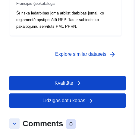
Francijas ģeokataloga
Šī riska iedarbības joma atbilst darbības jomai, ko
reglamentē apstiprinātā RPP. Tas ir sabiedrisko
pakalpojumu servitūts PM1 PPRN.
arrow_forward
Explore similar datasets
Kvalitāte
Līdzīgas datu kopas
Comments
keyboard_arrow_down
0