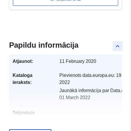
Papildu informācija
keyboard_arrow_up
Atjaunot:
11 February 2020
Kataloga
Pievienots data.europa.eu:
19 Feb
ieraksts:
2022
Jaunākā informācija par Data.euro
01 March 2022
Telpiskais
resurss: