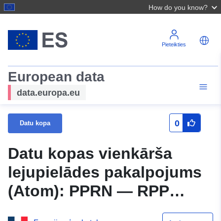
How do you know?
Pieteikties
European data
data.europa.eu
0
Datu kopa
Datu kopas vienkārša
lejupielādes pakalpojums
(Atom): PPRN — RPP
perimetra plūdi —