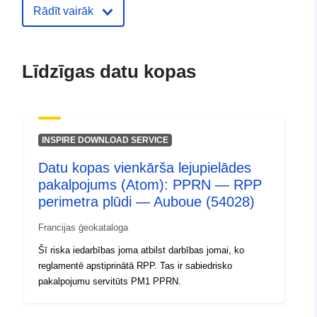
Identifikatori:
http://catalogue.geo-
Rādīt vairāk
ide.developpement-
durable.gouv.fr/service/fr-
120066022-atom-01d69ac2-
Līdzīgas datu kopas
ae30-4e8b-b7f9-
26f1fe94aac6
uriRef:
http://data.europa.eu/88u/dataset/fr
INSPIRE DOWNLOAD SERVICE
120066022-srv-973b5b1e-ff13-
4e7e-a1fc-9e33bc3f3287
Datu kopas vienkārša lejupielādes
pakalpojums (Atom): PPRN — RPP
Tips:
Avoti:
perimetra plūdi — Auboue (54028)
http://inspire.ec.europa.eu/metadat
codelist/SpatialDataServiceType/d
Francijas ģeokataloga
Šī riska iedarbības joma atbilst darbības jomai, ko
reglamentē apstiprinātā RPP. Tas ir sabiedrisko
pakalpojumu servitūts PM1 PPRN.