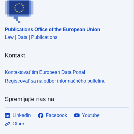
c3ce81c2bbc2
uriRef:
http://data.europa.eu/88u/dataset/fr
120066022-srv-9750dacf-636f-
Publications Office of the European Union
453a-a28d-053af0987ed4
Law | Data | Publications
Tip:
Vir:
Kontakt
http://inspire.ec.europa.eu/metadat
codelist/SpatialDataServiceType/
Kontaktovať tím European Data Portal
Registrovať sa na odber informačného bulletinu
Spremljajte nas na
LinkedIn
Facebook
Youtube
Other