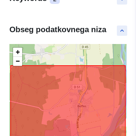
Obseg podatkovnega niza
keyboard_arrow_up
+
−