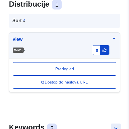
Distribucije
1
Sort
view
-
WMS
0
Predogled
Dostop do naslova URL
Keywords
2
keyboard_arrow_down