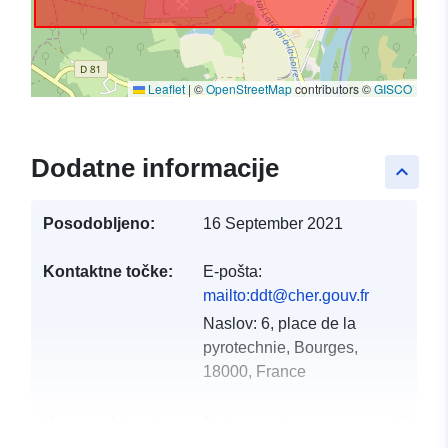
Leaflet
|
©
OpenStreetMap
contributors ©
GISCO
Dodatne informacije
keyboard_arrow_up
Posodobljeno:
16 September 2021
Kontaktne točke:
E-pošta:
mailto:ddt@cher.gouv.fr
Naslov:
6, place de la
pyrotechnie, Bourges,
18000, France
Katalogski zapis:
Dodano v data.europa.eu:
18 Dec
2021