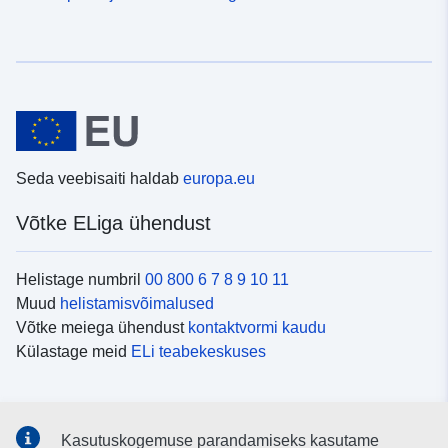
Seda veebisaiti haldab
europa.eu
Võtke ELiga ühendust
Helistage numbril
00 800 6 7 8 9 10 11
Muud
helistamisvõimalused
Võtke meiega ühendust
kontaktvormi kaudu
Külastage meid
ELi teabekeskuses
Sotsiaalmeedia
Kasutuskogemuse parandamiseks kasutame