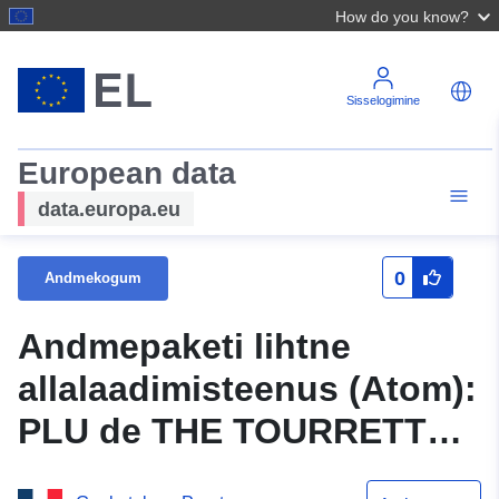
How do you know?
Sisselogimine
European data
data.europa.eu
0
Andmekogum
Andmepaketi lihtne
allalaadimisteenus (Atom):
PLU de THE TOURRETTES
26353 – Lihtsustatud