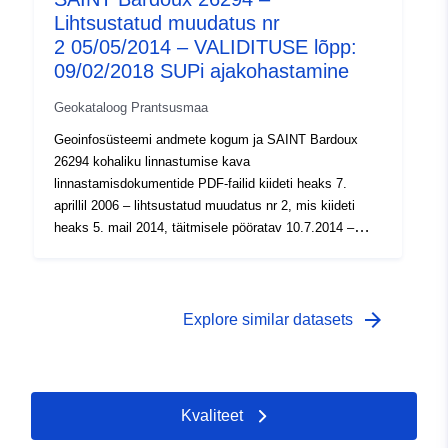
Lihtsustatud muudatus nr
2 05/05/2014 – VALIDITUSE lõpp:
09/02/2018 SUPi ajakohastamine
Geokataloog Prantsusmaa
Geoinfosüsteemi andmete kogum ja SAINT Bardoux
26294 kohaliku linnastumise kava
linnastamisdokumentide PDF-failid kiideti heaks 7.
aprillil 2006 – lihtsustatud muudatus nr 2, mis kiideti
heaks 5. mail 2014, täitmisele pööratav 10.7.2014 –
VALIDITY lõpp: 09/02/2018 SUPi ajakohastamine
arrow_forward
Explore similar datasets
Kvaliteet