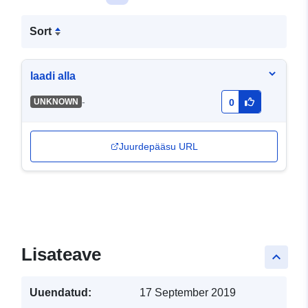
Sort
laadi alla
-
UNKNOWN
0
Juurdepääsu URL
Lisateave
keyboard_arrow_up
Uuendatud:
17 September 2019