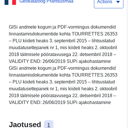
Geokataloog Prantsusmaa
muudatusettepanek nr
Actions
1 29/10/2018 – VALIDITUSE
END: 26/06/2019 SUPi
GISi andmete kogum ja PDF-vormingus dokumendid
linnastamisdokumentide kohta TOURRETTES 26353
ajakohastamine
– PLU kiideti heaks 3. septembril 2015 – lihtsustatud
muudatusettepanek nr 1, mis kiideti heaks 2. oktoobril
2018 täitmisele pööratavusega 22. detsembril 2018 –
VALIDITY END: 26/06/2019 SUPi ajakohastamine
GISi andmete kogum ja PDF-vormingus dokumendid
linnastamisdokumentide kohta TOURRETTES 26353
– PLU kiideti heaks 3. septembril 2015 – lihtsustatud
muudatusettepanek nr 1, mis kiideti heaks 2. oktoobril
2018 täitmisele pööratavusega 22. detsembril 2018 –
VALIDITY END: 26/06/2019 SUPi ajakohastamine
Jaotused
1