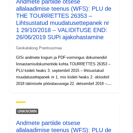
Andmete partiide otsese
allalaadimise teenus (WFS): PLU de
Tüüp:
Ressurss:
THE TOURRETTES 26353 –
http://inspire.ec.europa.eu/metadat
Lihtsustatud muudatusettepanek nr
codelist/SpatialDataServiceType/d
1 29/10/2018 – VALIDITUSE END:
26/06/2019 SUPi ajakohastamine
Geokataloog Prantsusmaa
GISi andmete kogum ja PDF-vormingus dokumendid
linnastamisdokumentide kohta TOURRETTES 26353 –
PLU kiideti heaks 3. septembril 2015 – lihtsustatud
muudatusettepanek nr 1, mis kiideti heaks 2. oktoobril
2018 täitmisele pööratavusega 22. detsembril 2018 –
VALIDITY END: 26/06/2019 SUPi ajakohastamine
UNKNOWN
Andmete partiide otsese
allalaadimise teenus (WFS): PLU de