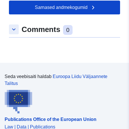
Sarnased andmekogumid
Comments
keyboard_arrow_down
0
Seda veebisaiti haldab
Euroopa Liidu Väljaannete
Talitus
Publications Office of the European Union
Law | Data | Publications