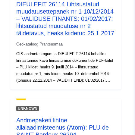
DIEULEFIT 26114 Lihtsustatud
muudatusettepanek nr 1 10/12/2014
– VALIDUSE FINANTS: 01/02/2017:
lihtsustatud muudatuse nr 2
täidetavus, heaks kiidetud 25.1.2017
Geokataloog Prantsusmaa
GIS-andmete kogum ja DIEULEFIT 26114 kohaliku
linnastumise kava linnastumise dokumentide PDF-failid
– PLU kiideti heaks 9. juulil 2014 – lihtsustatud
muudatus nr 1, mis kiideti heaks 10. detsembril 2014
(tõhusus 22.12.2014 – VALIDITI END): 01/02/2017:
lihtsustatud muudatuse nr 2 täidetavus, heaks kiidetud
25.1.2017
UNKNOWN
Andmepaketi lihtne
allalaadimisteenus (Atom): PLU de
SAINT Bardoux 26294 –