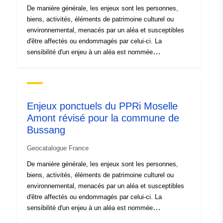
De manière générale, les enjeux sont les personnes,
biens, activités, éléments de patrimoine culturel ou
environnemental, menacés par un aléa et susceptibles
d'être affectés ou endommagés par celui-ci. La
sensibilité d'un enjeu à un aléa est nommée
« vulnérabilité ». Cette classe d'objet regroupe tous les
enjeux qui ont été pris en compte dans l'étude du plan
de prévention des risques (PPR). Un enjeu est un objet
daté dont la prise en compte est fonction de l'objet du
Enjeux ponctuels du PPRi Moselle
PPR et de sa vulnérabilité aux aléas étudiés. Un enjeu
Amont révisé pour la commune de
de PPR peut donc être pris en compte (ou pas) selon le
Bussang
ou les types d'aléa traités. Ces éléments constituent le
socle de connaissance de l'occupation du sol
Geocatalogue France
nécessaire à l'élaboration du PPR, dans la zone d'étude
ou à proximité de celle-ci, à la date de l'analyse des
De manière générale, les enjeux sont les personnes,
enjeux. Les données d'enjeux représentent une
biens, activités, éléments de patrimoine culturel ou
photographie (figée et non exhaustive) des biens et des
environnemental, menacés par un aléa et susceptibles
personnes exposés aux aléas au moment de
d'être affectés ou endommagés par celui-ci. La
l'élaboration du plan de prévention des risques. Ces
sensibilité d'un enjeu à un aléa est nommée
données ne sont pas mises à jour après l'approbation du
« vulnérabilité ». Cette classe d'objet regroupe tous les