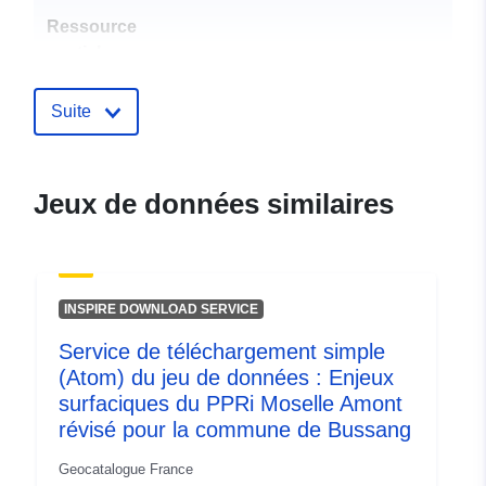
Ressource
spatiale:
Identificateurs:
http://catalogue.geo-
Suite
ide.developpement-
durable.gouv.fr/service/fr-
120066022-atom-6fc6c178-
Jeux de données similaires
0039-4ff5-afe4-
11ece0708c36
uriRef:
http://data.europa.eu/88u/dataset/fr
INSPIRE DOWNLOAD SERVICE
120066022-srv-975718e1-67e0-
48c2-93c4-9930020f21c2
Service de téléchargement simple
(Atom) du jeu de données : Enjeux
Type:
Ressource:
surfaciques du PPRi Moselle Amont
http://inspire.ec.europa.eu/metadat
révisé pour la commune de Bussang
codelist/SpatialDataServiceType/d
Geocatalogue France