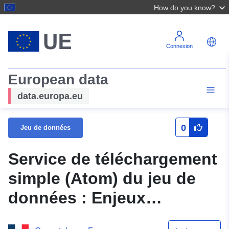
How do you know?
Connexion
European data
data.europa.eu
0
Jeu de données
Service de téléchargement
simple (Atom) du jeu de
données : Enjeux
ponctuels du PPRi Moselle