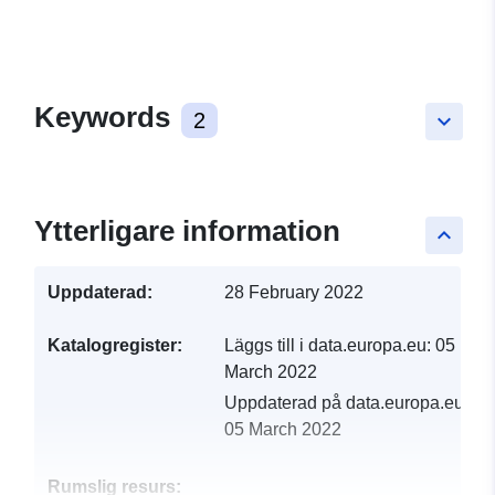
Keywords
2
keyboard_arrow_down
Ytterligare information
keyboard_arrow_up
Uppdaterad:
28 February 2022
Katalogregister:
Läggs till i data.europa.eu:
05
March 2022
Uppdaterad på data.europa.eu:
05 March 2022
Rumslig resurs: