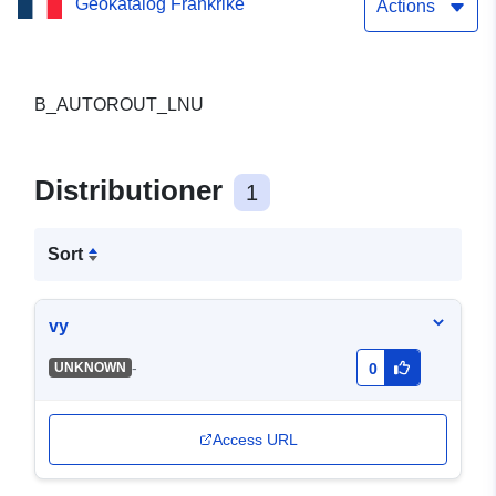
Geokatalog Frankrike
Tidsfrist 2
Actions
(B_AUTOROUTE_LNU)
B_AUTOROUT_LNU
Distributioner
1
Sort
vy
-
UNKNOWN
0
Access URL