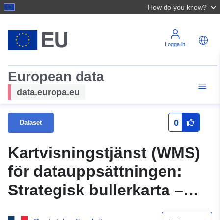
How do you know?
Logga in
European data
data.europa.eu
0
Dataset
Kartvisningstjänst (WMS)
för datauppsättningen:
Strategisk bullerkarta –
Institutionen för Marne –