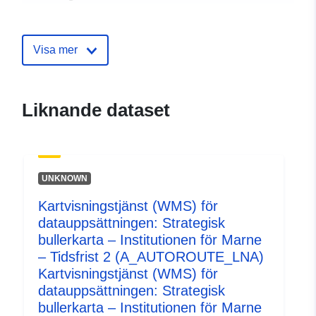
Identifierare:
http://catalogue.geo-
ide.developpement-
Visa mer
durable.gouv.fr/service/fr-
120066022-wxs-5a70f4c2-
2eac-4aa1-bfb5-
Liknande dataset
b9d1950c7beb
uriRef:
http://data.europa.eu/88u/dataset/fr
120066022-srv-976968ea-0497-
UNKNOWN
4be6-8f8d-37ecf8b48007
Kartvisningstjänst (WMS) för
Typ:
Resurs:
datauppsättningen: Strategisk
http://inspire.ec.europa.eu/metadat
bullerkarta – Institutionen för Marne
codelist/SpatialDataServiceType/
– Tidsfrist 2 (A_AUTOROUTE_LNA)
Kartvisningstjänst (WMS) för
datauppsättningen: Strategisk
bullerkarta – Institutionen för Marne