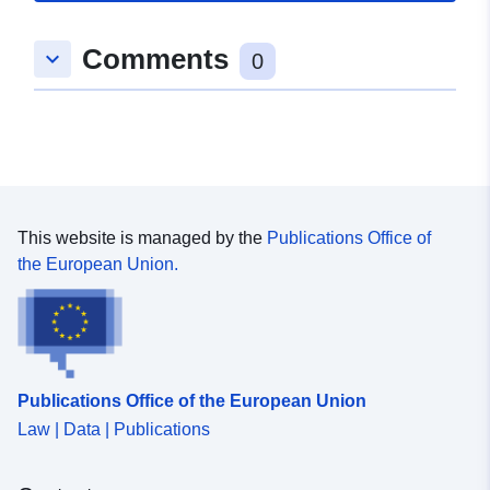
nicht von einem Sektor abgedeckt sind, werden durch
einen Gegenstand dargestellt, um die gesamte
Comments
keyboard_arrow_down
0
Gemeinde abzudecken.
This website is managed by the
Publications Office of
the European Union.
Publications Office of the European Union
Law | Data | Publications