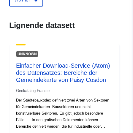
durable.gouv.fr/service/fr-
120066022-atom-c3a13162-
3691-43c9-92b3-
Lignende datasett
59aa4cdd4785
uriRef:
http://data.europa.eu/88u/dataset/fr
120066022-srv-9786a9ab-8893-
UNKNOWN
47b8-9f3d-cee68e731f20
Einfacher Download-Service (Atom)
Type:
Ressurs:
des Datensatzes: Bereiche der
http://inspire.ec.europa.eu/metadat
Gemeindekarte von Paisy Cosdon
codelist/SpatialDataServiceType/d
Geokatalog Francie
Der Städtebaukodex definiert zwei Arten von Sektoren
für Gemeindekarten: Bausektoren und nicht
konstruierbare Sektoren. Es gibt jedoch besondere
Fälle: — In den grafischen Dokumenten können
Bereiche definiert werden, die für industrielle oder
handwerkliche Tätigkeiten reserviert sind, insbesondere