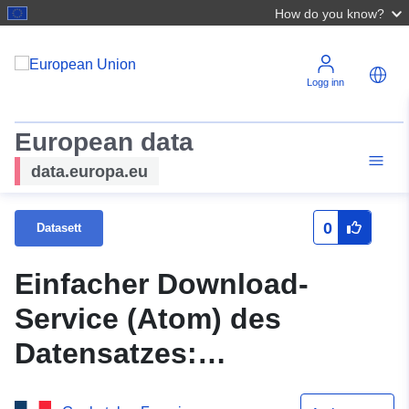
How do you know?
Logg inn
European data
data.europa.eu
0
Datasett
Einfacher Download-
Service (Atom) des
Datensatzes:
Zonierungspläne der