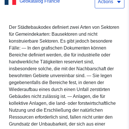
Geokatalog Francie
Gemeindekarten (CC) des
Actions
Departements Eure-et-Loir
(28)
Der Städtebaukodex definiert zwei Arten von Sektoren
für Gemeindekarten: Bausektoren und nicht
konstruierbare Sektoren. Es gibt jedoch besondere
Fälle: — In den grafischen Dokumenten können
Bereiche definiert werden, die für industrielle oder
handwerkliche Tätigkeiten reserviert sind,
insbesondere solche, die mit der Nachbarschaft der
bewohnten Gebiete unvereinbar sind. — Sie legen
gegebenenfalls die Bereiche fest, in denen der
Wiederaufbau eines durch einen Unfall zerstörten
Gebäudes nicht zulässig ist. — Anlagen, die für
kollektive Anlagen, die land- oder forstwirtschaftliche
Nutzung und die Erschließung der natürlichen
Ressourcen erforderlich sind, fallen nicht unter den
Grundsatz der Unbaubarkeit, der sich aus einer