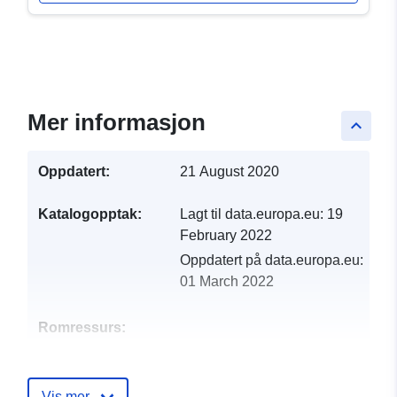
Mer informasjon
keyboard_arrow_up
Oppdatert:
21 August 2020
Katalogopptak:
Lagt til data.europa.eu:
19
February 2022
Oppdatert på data.europa.eu:
01 March 2022
Romressurs:
Identifikatorer:
http://catalogue.geo-
ide.developpement-
Vis mer