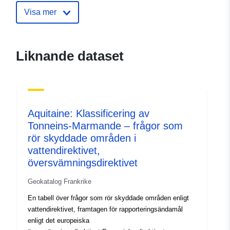
ide.developpement-
Visa mer
durable.gouv.fr/service/fr-
120066022-atom-ec61f5d5-
93d2-4e92-8c22-
Liknande dataset
15c6cea962b7
uriRef:
http://data.europa.eu/88u/dataset/fr
120066022-srv-97936bb6-2b4c-
4617-8ba4-58c481372f06
Aquitaine: Klassificering av
Tonneins-Marmande – frågor som
Typ:
Resurs:
rör skyddade områden i
http://inspire.ec.europa.eu/metadat
vattendirektivet,
codelist/SpatialDataServiceType/d
översvämningsdirektivet
Geokatalog Frankrike
En tabell över frågor som rör skyddade områden enligt
vattendirektivet, framtagen för rapporteringsändamål
enligt det europeiska