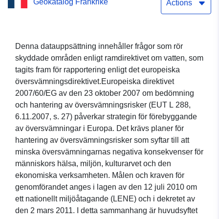
Geokatalog Frankrike
Baskiens kust
Actions
(överflödesrisk) – frågor
som rör vattendirektivets
Denna datauppsättning innehåller frågor som rör
skyddade områden enligt ramdirektivet om vatten, som
skyddade områden,
tagits fram för rapportering enligt det europeiska
översvämningsdirektivet
översvämningsdirektivet.Europeiska direktivet
2007/60/EG av den 23 oktober 2007 om bedömning
och hantering av översvämningsrisker (EUT L 288,
6.11.2007, s. 27) påverkar strategin för förebyggande
av översvämningar i Europa. Det krävs planer för
hantering av översvämningsrisker som syftar till att
minska översvämningarnas negativa konsekvenser för
människors hälsa, miljön, kulturarvet och den
ekonomiska verksamheten. Målen och kraven för
genomförandet anges i lagen av den 12 juli 2010 om
ett nationellt miljöåtagande (LENE) och i dekretet av
den 2 mars 2011. I detta sammanhang är huvudsyftet