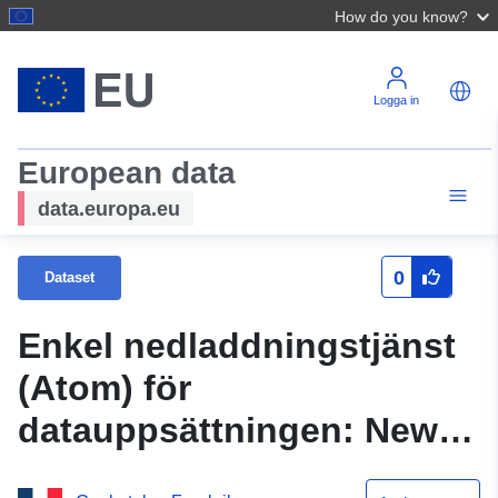
How do you know?
Logga in
European data
data.europa.eu
0
Dataset
Enkel nedladdningstjänst
(Atom) för
datauppsättningen: New-
Aquitaine: Sortering av