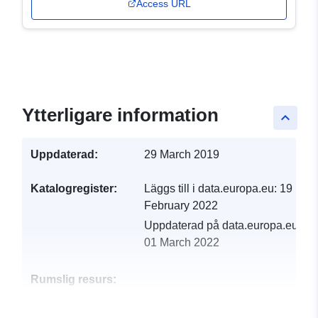
Access URL
Ytterligare information
keyboard_arrow_up
Uppdaterad:
29 March 2019
Katalogregister:
Läggs till i data.europa.eu:
19
February 2022
Uppdaterad på data.europa.eu:
01 March 2022
Rumslig resurs:
Identifierare:
http://catalogue.geo-