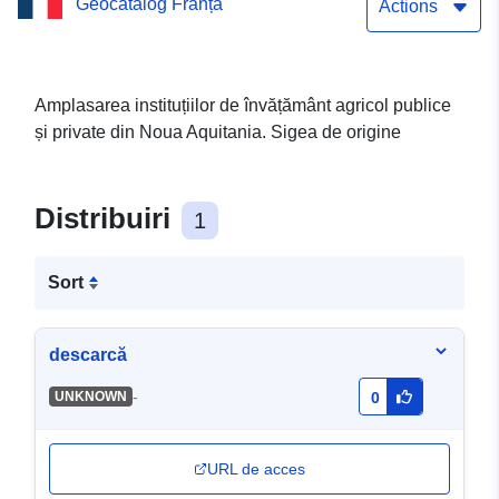
Geocatalog Franța
Noua Aquitania
Actions
Amplasarea instituțiilor de învățământ agricol publice
și private din Noua Aquitania. Sigea de origine
Distribuiri
1
Sort
descarcă
-
UNKNOWN
0
URL de acces