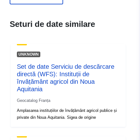
durable.gouv.fr/service/fr-
120066022-atom-adecb0ac-
3ea4-4590-8222-
Seturi de date similare
741d886869f3
uriRef:
http://data.europa.eu/88u/dataset/fr
120066022-srv-979643a6-4659-
UNKNOWN
4565-815f-bfeb36641cf6
Set de date Serviciu de descărcare
Tip:
Resursă:
directă (WFS): Instituții de
http://inspire.ec.europa.eu/metadat
învățământ agricol din Noua
codelist/ResourceType/services
Aquitania
Geocatalog Franța
Amplasarea instituțiilor de învățământ agricol publice și
private din Noua Aquitania. Sigea de origine