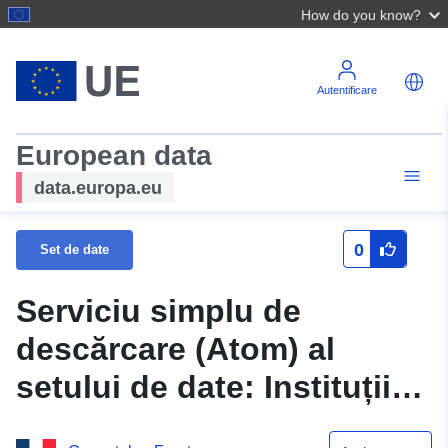
How do you know?
Autentificare
European data
data.europa.eu
0
Set de date
Serviciu simplu de
descărcare (Atom) al
setului de date: Instituții
de învățământ agricol din