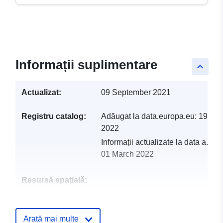
Informații suplimentare
keyboard_arrow_up
Actualizat:
09 September 2021
Registru catalog:
Adăugat la data.europa.eu:
19 Feb
2022
Informații actualizate la data a.eur
01 March 2022
Resursă spațială:
Identificatori:
http://catalogue.geo-
ide.developpement-
Arată mai multe