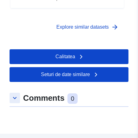
arrow_forward
Explore similar datasets
Calitatea
Seturi de date similare
Comments
keyboard_arrow_down
0