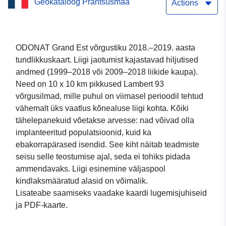
Geokataloog Prantsusmaa
– Bufotes_viridis (roheline
Actions
kärn)
ODONAT Grand Est võrgustiku 2018.–2019. aasta
tundlikkuskaart. Liigi jaotumist kajastavad hiljutised
andmed (1999–2018 või 2009–2018 liikide kaupa).
Need on 10 x 10 km pikkused Lambert 93
võrgusilmad, mille puhul on viimasel perioodil tehtud
vähemalt üks vaatlus kõnealuse liigi kohta. Kõiki
tähelepanekuid võetakse arvesse: nad võivad olla
implanteeritud populatsioonid, kuid ka
ebakorrapärased isendid. See kiht näitab teadmiste
seisu selle teostumise ajal, seda ei tohiks pidada
ammendavaks. Liigi esinemine väljaspool
kindlaksmääratud alasid on võimalik.
Lisateabe saamiseks vaadake kaardi lugemisjuhiseid
ja PDF-kaarte.