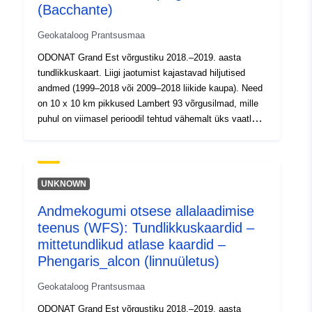
(Bacchante)
Geokataloog Prantsusmaa
ODONAT Grand Est võrgustiku 2018.–2019. aasta
tundlikkuskaart. Liigi jaotumist kajastavad hiljutised
andmed (1999–2018 või 2009–2018 liikide kaupa). Need
on 10 x 10 km pikkused Lambert 93 võrgusilmad, mille
puhul on viimasel perioodil tehtud vähemalt üks vaatlus
kõnealuse liigi kohta. Kõiki tähelepanekuid võetakse
arvesse: nad võivad olla implanteeritud populatsioonid,
kuid ka ebakorrapärased isendid. See kiht näitab
teadmiste seisu selle teostumise ajal, seda ei tohiks
UNKNOWN
pidada ammendavaks.Liigi esinemine väljaspool
Andmekogumi otsese allalaadimise
kindlaksmääratud alasid on võimalik. Lisateabe
teenus (WFS): Tundlikkuskaardid –
saamiseks vaadake kaardi lugemisjuhiseid ja PDF-
kaarte.ODONAT Grand Est võrgustiku 2018.–2019.
mittetundlikud atlase kaardid –
aasta tundlikkuskaart. Liigi jaotumist kajastavad
Phengaris_alcon (linnuületus)
hiljutised andmed (1999–2018 või 2009–2018 liikide
Geokataloog Prantsusmaa
kaupa). Need on 10 x 10 km pikkused Lambert 93
võrgusilmad, mille puhul on viimasel perioodil tehtud
ODONAT Grand Est võrgustiku 2018.–2019. aasta