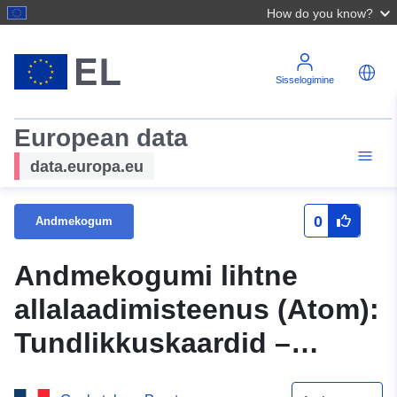
How do you know?
Sisselogimine
European data
data.europa.eu
0
Andmekogum
Andmekogumi lihtne
allalaadimisteenus (Atom):
Tundlikkuskaardid –
mittetundlik Atlas Kaardid