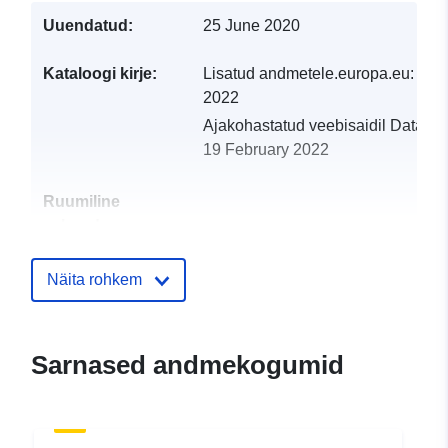
Uuendatud:
25 June 2020
Kataloogi kirje:
Lisatud andmetele.europa.eu:
19 
2022
Ajakohastatud veebisaidil Data.eu
19 February 2022
Ruumiline
vahend:
Identifikaatorid:
http://catalogue.geo-
Näita rohkem
ide.developpement-
durable.gouv.fr/service/fr-
120066022-atom-a074c7e3-
Sarnased andmekogumid
e359-4316-8ffd-
78abfd8a98f0
uriRef:
http://data.europa.eu/88u/dataset/fr