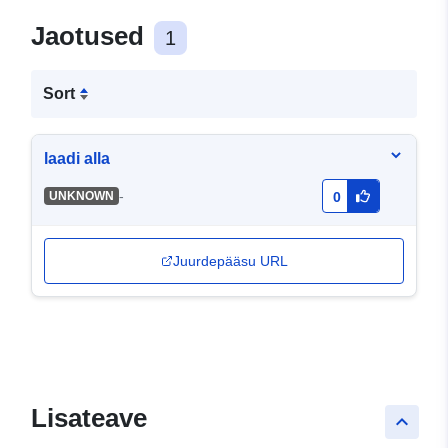
Jaotused
1
Sort
laadi alla
-
UNKNOWN
0
Juurdepääsu URL
Lisateave
keyboard_arrow_up