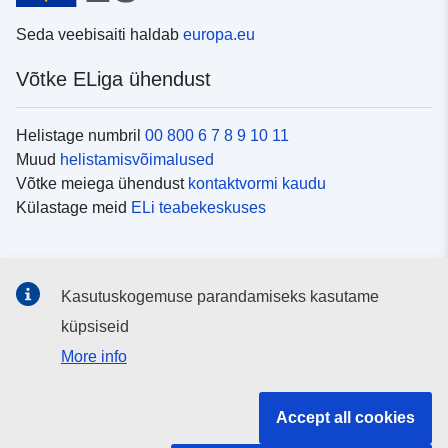
Seda veebisaiti haldab
europa.eu
Võtke ELiga ühendust
Helistage numbril
00 800 6 7 8 9 10 11
Muud
helistamisvõimalused
Võtke meiega ühendust
kontaktvormi kaudu
Külastage meid
ELi teabekeskuses
Sotsiaalmeedia
Kasutuskogemuse parandamiseks kasutame
Otsige ELi teavet
sotsiaalmeediakanalitest
küpsiseid
More info
ELi institutsioonid ja asutused
Accept all cookies