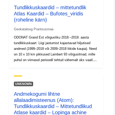
120066022-srv-97975dc4-9062-
Tundlikkuskaardid – mittetundlik
4ddf-94c8-cddc694296f4
Atlas Kaardid – Bufotes_viridis
(roheline kärn)
Tüüp:
Ressurss:
http://inspire.ec.europa.eu/metadat
Geokataloog Prantsusmaa
codelist/ResourceType/services
ODONAT Grand Est võrgustiku 2018.–2019. aasta
tundlikkuskaart. Liigi jaotumist kajastavad hiljutised
andmed (1999–2018 või 2009–2018 liikide kaupa). Need
on 10 x 10 km pikkused Lambert 93 võrgusilmad, mille
puhul on viimasel perioodil tehtud vähemalt üks vaatlus
kõnealuse liigi kohta. Kõiki tähelepanekuid võetakse
arvesse: nad võivad olla implanteeritud populatsioonid,
kuid ka ebakorrapärased isendid. See kiht näitab
teadmiste seisu selle teostumise ajal, seda ei tohiks
UNKNOWN
pidada ammendavaks. Liigi esinemine väljaspool
Andmekogumi lihtne
kindlaksmääratud alasid on võimalik. Lisateabe
allalaadimisteenus (Atom):
saamiseks vaadake kaardi lugemisjuhiseid ja PDF-
kaarte.
Tundlikkuskaardid – Mittetundlikud
Atlase kaardid – Lopinga achine