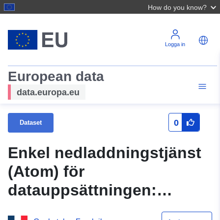
How do you know?
Logga in
European data
data.europa.eu
0
Dataset
Enkel nedladdningstjänst
(Atom) för
datauppsättningen:
Turistanläggningar