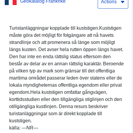
Geokatalog Frankrike
kopplade till kuststigen
Actions
Turistanläggningar kopplade till kuststigen.Kuststigen
måste göra det möjligt för fotgängare att nå havets
strandlinje och att promenera så länge som möjligt
längs kusten. Det avser hela rutten öppen längs havet.
Den har inte en enda rättslig status eftersom den
består av delar av en annan rättslig karaktär. Beroende
på vilken typ av mark som gränsar till det offentliga
maritima området passerar leden över statens eller de
lokala myndigheternas offentliga egendom eller privat
egendom.Hela kuststigen omfattar gångvägen,
korttidsstudien eller den tillgängliga stiglinjen och den
otillgängliga kustlinjen. Denna resurs beskriver
turistanläggningar som är direkt kopplade till
kuststigen.
källa: —NR—