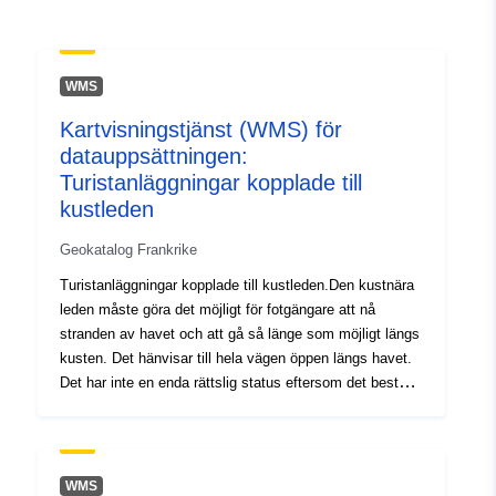
uriRef:
http://data.europa.eu/88u/dataset/fr
120066022-srv-97acd0c1-449d-
WMS
4601-88b4-13af38a40b1a
Kartvisningstjänst (WMS) för
Typ:
Resurs:
datauppsättningen:
http://inspire.ec.europa.eu/metadat
Turistanläggningar kopplade till
codelist/ResourceType/services
kustleden
Geokatalog Frankrike
Turistanläggningar kopplade till kustleden.Den kustnära
leden måste göra det möjligt för fotgängare att nå
stranden av havet och att gå så länge som möjligt längs
kusten. Det hänvisar till hela vägen öppen längs havet.
Det har inte en enda rättslig status eftersom det består
av delar av en annan rättslig karaktär. Beroende på arten
av den mark som gränsar till det offentliga
sjöfartsområdet passerar spåret över statens eller lokala
myndigheters offentliga egendom eller privat egendom.
WMS