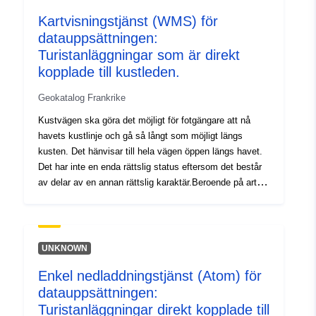
Hela kustvägen omfattar gångvägen, korttidsstudien
Kartvisningstjänst (WMS) för
eller tillgänglig spårlinje och den oåtkomliga kustlinjen.
datauppsättningen:
Denna resurs beskriver turistanläggningar som är direkt
kopplade till kustleden. källa: — årgång: 11/05/16
Turistanläggningar som är direkt
kopplade till kustleden.
Geokatalog Frankrike
Kustvägen ska göra det möjligt för fotgängare att nå
havets kustlinje och gå så långt som möjligt längs
kusten. Det hänvisar till hela vägen öppen längs havet.
Det har inte en enda rättslig status eftersom det består
av delar av en annan rättslig karaktär.Beroende på arten
av den mark som gränsar till det offentliga
sjöfartsområdet passerar spåret över statens eller lokala
myndigheters offentliga egendom eller privat egendom.
Hela kustvägen omfattar gångvägen, korttidsstudien
UNKNOWN
eller tillgänglig spårlinje och den oåtkomliga kustlinjen.
Enkel nedladdningstjänst (Atom) för
Denna resurs beskriver turistanläggningar som är direkt
datauppsättningen:
kopplade till kustleden. Kustvägen ska göra det möjligt
för fotgängare att nå havets kustlinje och gå så långt
Turistanläggningar direkt kopplade till