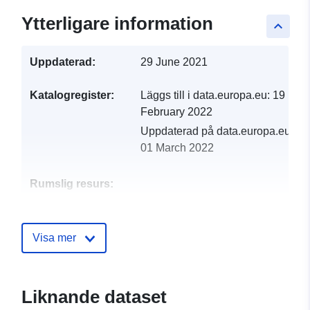
Ytterligare information
keyboard_arrow_up
Uppdaterad:
29 June 2021
Katalogregister:
Läggs till i data.europa.eu:
19
February 2022
Uppdaterad på data.europa.eu:
01 March 2022
Rumslig resurs:
Identifierare:
http://catalogue.geo-
ide.developpement-
Visa mer
durable.gouv.fr/service/fr-
120066022-atom-8c56eb26-
c9d0-43e2-9c43-
Liknande dataset
51649f3934f0