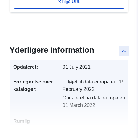
Tilgå URL
Yderligere information
keyboard_arrow_up
Opdateret:
01 July 2021
Fortegnelse over
Tilføjet til data.europa.eu:
19
kataloger:
February 2022
Opdateret på data.europa.eu:
01 March 2022
Rumlig
ressource: