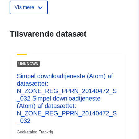
Identifikatorer:
http://catalogue.geo-
Vis mere
ide.developpement-
durable.gouv.fr/service/fr-
120066022-atom-23fb6647-
Tilsvarende datasæt
decf-4bec-90a3-
1b468a90ad90
uriRef:
http://data.europa.eu/88u/dataset/fr
UNKNOWN
120066022-srv-97bedee8-9bb5-
4d37-8ac9-a8fe169ef24d
Simpel downloadtjeneste (Atom) af
datasættet:
Type:
Ressource:
N_ZONE_REG_PPRN_20140472_S
http://inspire.ec.europa.eu/metadat
_032 Simpel downloadtjeneste
codelist/SpatialDataServiceType/d
(Atom) af datasættet:
N_ZONE_REG_PPRN_20140472_S
_032
Geokatalog Frankrig