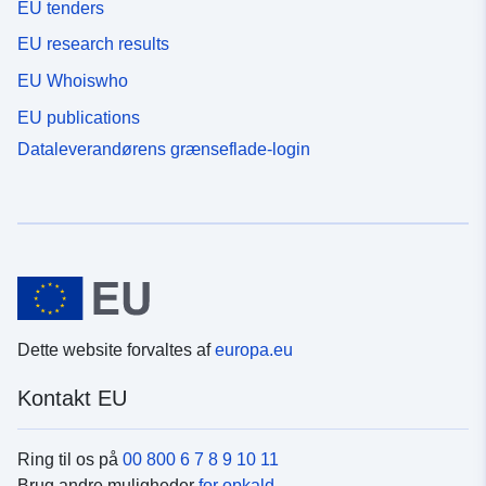
EU tenders
EU research results
EU Whoiswho
EU publications
Dataleverandørens grænseflade-login
Dette website forvaltes af
europa.eu
Kontakt EU
Ring til os på
00 800 6 7 8 9 10 11
Brug andre muligheder
for opkald