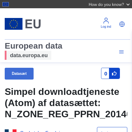
How do you know?
Log ind
European data
data.europa.eu
0
Datasæt
Simpel downloadtjeneste
(Atom) af datasættet:
N_ZONE_REG_PPRN_20140