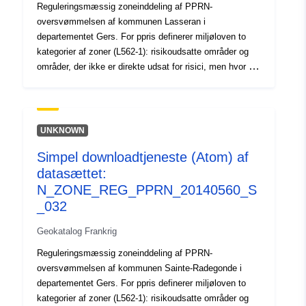
Reguleringsmæssig zoneinddeling af PPRN-
oversvømmelsen af kommunen Lasseran i
departementet Gers. For ppris definerer miljøloven to
kategorier af zoner (L562-1): risikoudsatte områder og
områder, der ikke er direkte udsat for risici, men hvor der
kan træffes foranstaltninger for at undgå, at risikoen
forværres. Afhængigt af fareniveauet er hvert område
omfattet af en retsforlig, der kan håndhæves.
Forordningerne skelner generelt mellem to typer zoner:
UNKNOWN
1- "Bygning af forbudte områder", såkaldte "røde
Simpel downloadtjeneste (Atom) af
områder", hvor fareniveauet er højt, og hovedreglen er
datasættet:
byggeforbuddet 2- "foreskrevne områder", såkaldte "blå
zoner", hvor fareniveauet er gennemsnitligt, og
N_ZONE_REG_PPRN_20140560_S
projekterne er underlagt krav, der er tilpasset den
_032
pågældende udstedelsestype 3 områder, der ikke er
Geokatalog Frankrig
direkte udsat for risici, men hvor bygge- og
anlægsarbejder, bygge- og anlægsarbejder eller bedrifter,
Reguleringsmæssig zoneinddeling af PPRN-
landbrug, skovbrug, håndværk, handel eller industri kan
oversvømmelsen af kommunen Sainte-Radegonde i
forværre risici eller forårsage nye risici, med forbehold af
departementet Gers. For ppris definerer miljøloven to
forbud eller krav (jf. artikel L562-1 i miljøloven).
kategorier af zoner (L562-1): risikoudsatte områder og