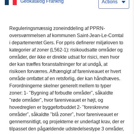
Geokatalog Frankrig
Actions
Reguleringsmæssig zoneinddeling af PPRN-
oversvømmelsen af kommunen Saint-Jean-Le-Comtal
i departementet Gers. For ppris definerer miljøloven to
kategorier af zoner (L562-1): risikoudsatte områder og
områder, der ikke er direkte udsat for risici, men hvor
der kan træffes foranstaltninger for at undgå, at
risikoen forværres. Afhængigt af fareniveauet er hvert
område omfattet af en retsforlig, der kan håndhæves.
Forordningerne skelner generelt mellem to typer
zoner: 1- "Bygning af forbudte områder", såkaldte
"røde områder", hvor fareniveauet er højt, og
hovedreglen er byggeforbuddet 2- "foreskrevne
områder", såkaldte "blå zoner", hvor fareniveauet er
gennemsnitligt, og projekterne er underlagt krav, der er
tilpasset den pågældende udstedelsestype 3 områder,