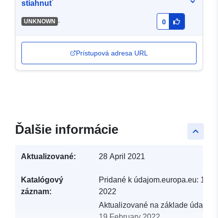
stiahnuť
-
UNKNOWN
0
Prístupová adresa URL
Ďalšie informácie
keyboard_arrow_up
Aktualizované:
28 April 2021
Katalógový
Pridané k údajom.europa.eu:
19 F
záznam:
2022
Aktualizované na základe údajov.
19 February 2022