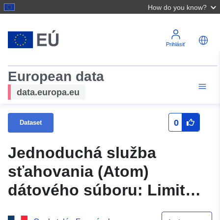
How do you know?
Prihlásiť
European data
data.europa.eu
0
Dataset
Jednoduchá služba
sťahovania (Atom)
dátového súboru: Limit
solenia vôd Finistère