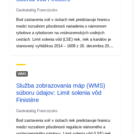
Geokatalóg Francúzsko
Bod zastavenia soli v ústiach riek predstavuje hranicu
medzi rozsahom pôsobnosti nariadenia o námornom
rybolove a rybolovom na vnútrozemských vodných
cestách. Limit solenia vôd (LSE) riek, riek a kanálov je
stanovený vyhláškou 2014 – 1608 z 26. decembra 2014
Aktualizované marec 2021
WMS
Služba zobrazovania máp (WMS)
súboru údajov: Limit solenia vôd
Finistère
Geokatalóg Francúzsko
Bod zastavenia solí v ústiach riek predstavuje hranicu
medzi rozsahom pôsobnosti regulácie námorného a
vnútrozemského rybolovu. Limit solenia vôd (LSE) riek,