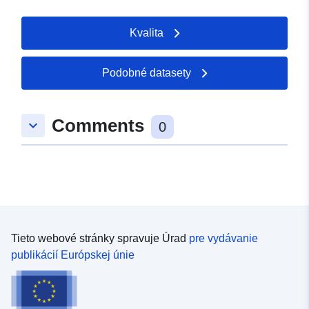
Kvalita
Podobné datasety
Comments
keyboard_arrow_down
0
Tieto webové stránky spravuje Úrad
pre vydávanie
publikácií Európskej únie