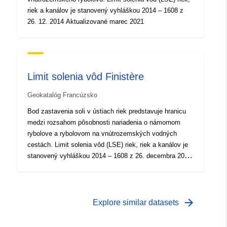
riek a kanálov je stanovený vyhláškou 2014 – 1608 z
26. 12. 2014 Aktualizované marec 2021
Limit solenia vôd Finistère
Geokatalóg Francúzsko
Bod zastavenia soli v ústiach riek predstavuje hranicu
medzi rozsahom pôsobnosti nariadenia o námornom
rybolove a rybolovom na vnútrozemských vodných
cestách. Limit solenia vôd (LSE) riek, riek a kanálov je
stanovený vyhláškou 2014 – 1608 z 26. decembra 2014
Aktualizované marec 2021
arrow_forward
Explore similar datasets